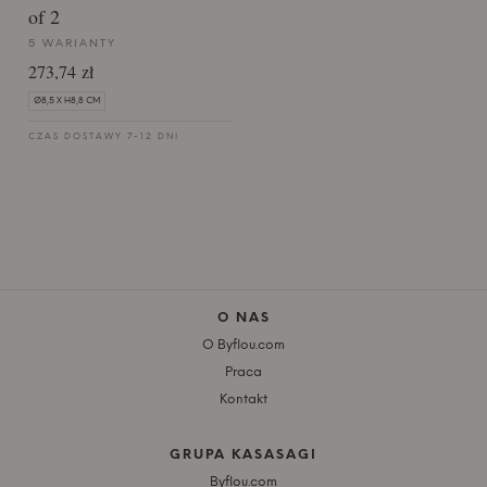
of 2
5 WARIANTY
273,74 zł
Ø8,5 X H8,8 CM
CZAS DOSTAWY 7-12 DNI
O NAS
O Byflou.com
Praca
Kontakt
GRUPA KASASAGI
Byflou.com