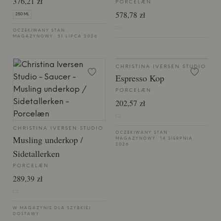
376,21 zł
PORCELÆN
578,78 zł
250 ML
OCZEKIWANY STAN
MAGAZYNOWY: 31 LIPCA 2026
CHRISTINA IVERSEN STUDIO
Espresso Kop
PORCELÆN
202,57 zł
CHRISTINA IVERSEN STUDIO
OCZEKIWANY STAN
Musling underkop /
MAGAZYNOWY: 14 SIERPNIA
2026
Sidetallerken
PORCELÆN
289,39 zł
W MAGAZYNIE DLA SZYBKIEJ
DOSTAWY