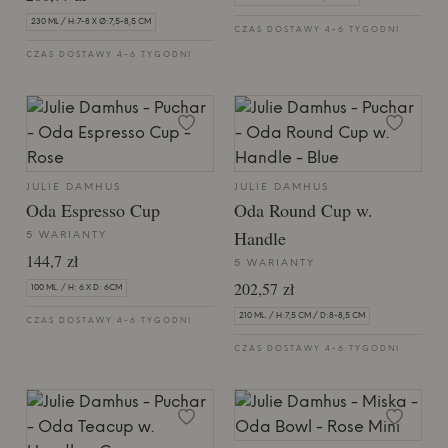
230 ML / H:7-8 X Ø:7,5-8,5 CM
CZAS DOSTAWY 4-6 TYGODNI
CZAS DOSTAWY 4-6 TYGODNI
JULIE DAMHUS
JULIE DAMHUS
Oda Espresso Cup
Oda Round Cup w.
Handle
5 WARIANTY
144,7 zł
5 WARIANTY
202,57 zł
100 ML. / H: 6 X D: 6CM
210 ML. / H:7,5 CM / D:8-8,5 CM
CZAS DOSTAWY 4-6 TYGODNI
CZAS DOSTAWY 4-6 TYGODNI