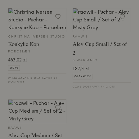
CHRISTINA IVERSEN STUDIO
RAAWII
Konkylie Kop
Alev Cup Small / Set of
2
PORCELÆN
463,02 zł
5 WARIANTY
187,3 zł
250 ML
Ø6,5 X H6 CM
W MAGAZYNIE DLA SZYBKIEJ
DOSTAWY
CZAS DOSTAWY 7-12 DNI
RAAWII
Alev Cup Medium / Set