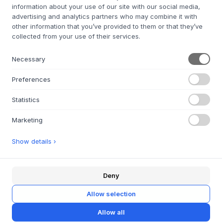
information about your use of our site with our social media,
advertising and analytics partners who may combine it with
JULIE DAMHUS
other information that you’ve provided to them or that they’ve
Toto Plate
JULIE DAMHUS
collected from your use of their services.
Oda FARMOR Kop
5 WARIANTY
170,36 zł
Necessary
3 WARIANTY
227,91 zł
H: 2 X D: 17 CM
Preferences
230 ML. / H 7-8 CM / D 7,5-8,5C M
CZAS DOSTAWY 4-6 TYGODNI
Statistics
CZAS DOSTAWY 4-6 TYGODNI
Marketing
Show details ›
JULIE DAMHUS
JULIE DAMHUS
Deny
Oda MORFAR Cup
Oda FARFAR Cup
3 WARIANTY
3 WARIANTY
Allow selection
227,91 zł
227,91 zł
Allow all
230 ML. / H 7-8 CM / D 7,5-8,5C M
230 ML. / H 7-8 CM / D 7,5-8,5C M