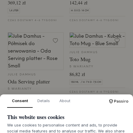
369,12 zł
142,44 zł
1,4 LITER
H: 5 X D: 14 CM
CZAS DOSTAWY 4-6 TYGODNI
CZAS DOSTAWY 4-6 TYGODNI
JULIE DAMHUS
Toto Mug
5 WARIANTY
86,82 zł
JULIE DAMHUS
Oda Serving platter
150 ML / H: 7 X D: 7,5 CM
5 WARIANTY
CZAS DOSTAWY 4-6 TYGODNI
173,63 zł
Consent
Details
About
H: 3 X D: 13,5 CM
This website uses cookies
CZAS DOSTAWY 4-6 TYGODNI
We use cookies to personalise content and ads, to provide
social media features and to analyse our traffic. We also share