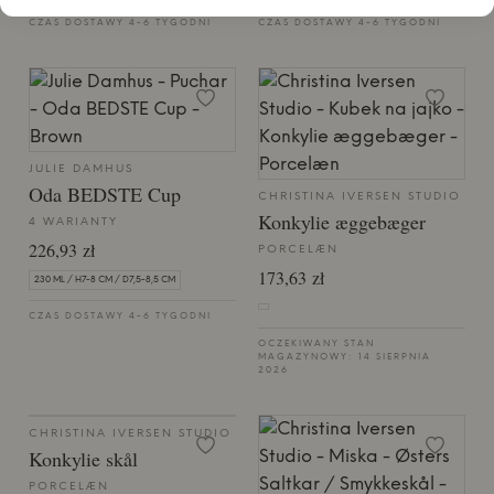
CZAS DOSTAWY 4-6 TYGODNI
CZAS DOSTAWY 4-6 TYGODNI
JULIE DAMHUS
Oda BEDSTE Cup
CHRISTINA IVERSEN STUDIO
Konkylie æggebæger
4 WARIANTY
226,93 zł
PORCELÆN
173,63 zł
230 ML / H7-8 CM / D7,5-8,5 CM
CZAS DOSTAWY 4-6 TYGODNI
OCZEKIWANY STAN
MAGAZYNOWY: 14 SIERPNIA
2026
CHRISTINA IVERSEN STUDIO
Konkylie skål
PORCELÆN