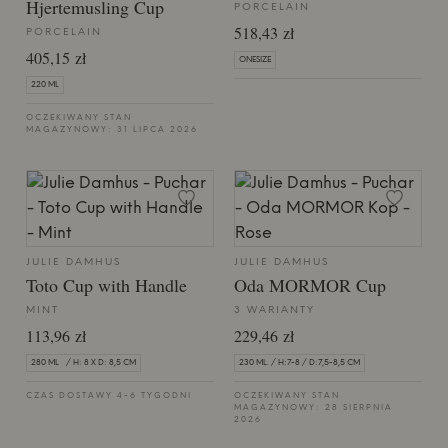
Hjertemusling Cup
PORCELAIN
518,43 zł
PORCELAIN
405,15 zł
ONESIZE
220 ML
OCZEKIWANY STAN
MAGAZYNOWY: 31 LIPCA 2026
JULIE DAMHUS
JULIE DAMHUS
Toto Cup with Handle
Oda MORMOR Cup
MINT
3 WARIANTY
113,96 zł
229,46 zł
280 ML / H: 8 X D: 8,5 CM
230 ML. / H:7-8 / D:7,5-8,5 CM
CZAS DOSTAWY 4-6 TYGODNI
OCZEKIWANY STAN
MAGAZYNOWY: 28 SIERPNIA
2026