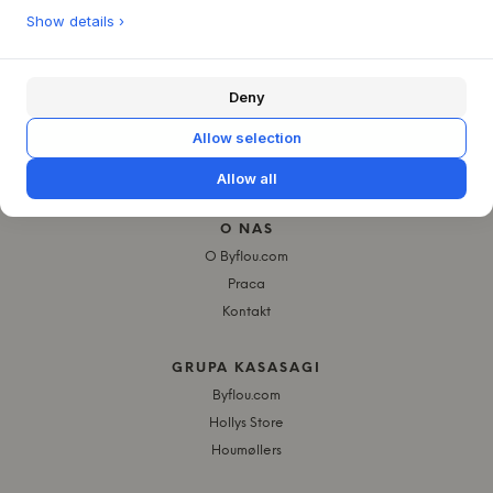
Show details ›
Deny
Allow selection
Allow all
O NAS
O Byflou.com
Praca
Kontakt
GRUPA KASASAGI
Byflou.com
Hollys Store
Houmøllers