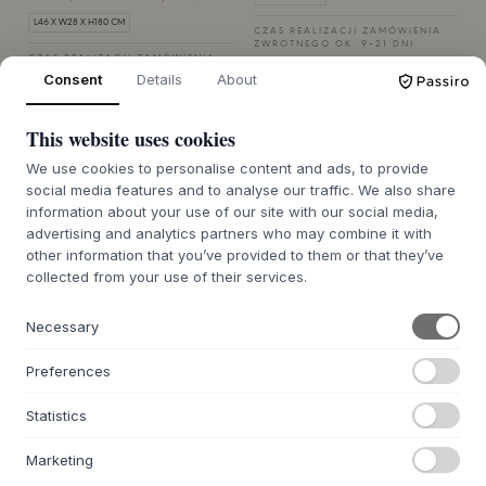
L46 X W28 X H180 CM
CZAS REALIZACJI ZAMÓWIENIA
ZWROTNEGO OK. 9-21 DNI
CZAS REALIZACJI ZAMÓWIENIA
ZWROTNEGO OK. 9-21 DNI
Consent
Details
About
This website uses cookies
WYPRZEDAŻ 25%
We use cookies to personalise content and ads, to provide
social media features and to analyse our traffic. We also share
information about your use of our site with our social media,
advertising and analytics partners who may combine it with
HÜBSCH
other information that you’ve provided to them or that they’ve
Nobly Clothing Rack
collected from your use of their services.
LIGHT GREY
890,64 zł
668,1 zł
Necessary
52X27XH180
Preferences
CZAS REALIZACJI ZAMÓWIENIA
ZWROTNEGO OK. 9-21 DNI
Statistics
Marketing