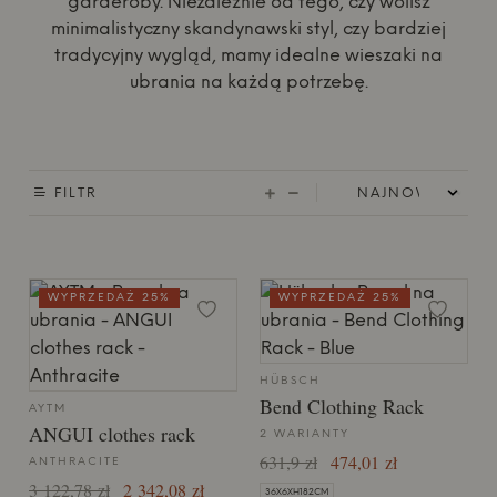
garderoby. Niezależnie od tego, czy wolisz
minimalistyczny skandynawski styl, czy bardziej
tradycyjny wygląd, mamy idealne wieszaki na
ubrania na każdą potrzebę.
FILTR
WYPRZEDAŻ 25%
WYPRZEDAŻ 25%
HÜBSCH
Bend Clothing Rack
AYTM
ANGUI clothes rack
2 WARIANTY
631,9 zł
474,01 zł
ANTHRACITE
3 122,78 zł
2 342,08 zł
36X6XH182CM