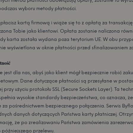
nych metod płatności obowiązują opłaty, zostanie to wyra
odczas wyboru metody płatności.
płacisz kartą firmową i wiąże się to z opłatą za transakcję
czona Tobie jako klientowi. Opłata zostanie naliczona równ
dy karta została wydana poza terytorium UE. W obu przy
nie wyświetlona w oknie płatności przed sfinalizowaniem z
tność
 jest dla nas, abyś jako klient mógł bezpiecznie robić za
rnetowym. Dane dotyczące płatności są przesyłane w posta
 przy użyciu protokołu SSL (Secure Sockets Layer). Ta tech
spełnia wysokie standardy bezpieczeństwa, co oznacza, że
e za pośrednictwem bezpiecznego połączenia. Serwis Byflo
dnych danych dotyczących Państwa karty płatniczej. Otrz
rmację, że po zrealizowaniu Państwa zamówienia zarezer
 późniejszego przelewu.