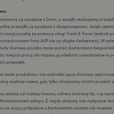
tawa
mówienia są wysyłane z Danii, a wysyłki realizujemy w każd
stkie przesyłki są wysyłane z ubezpieczeniem, dzięki czem
ić swoją paczkę za pomocą usługi Track & Trace (jednak p
pośrednictwem firmy ALPI nie są objęte śledzeniem). W zal
tody dostawy paczka może zostać dostarczona bezpośre
 do miejsca pracy lub możesz ją odebrać samodzielnie w p
ru przesyłek.
eś wiele produktów i nie wybrałeś opcji dostawy częściowej
taną wysłane razem, gdy tylko otrzymamy ostatni produkt 
wy zależą od rodzaju towaru, adresu dostawy itp. i są wyśw
sfinalizowaniem zakupu. Z reguły dotyczą one wyłącznie do
az na wyspy połączone z kontynentem mostem lub tunelem,