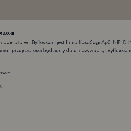
lou.com
 i operatorem Byflou.com jest firma KasaSagi ApS, NIP: D
nia i przejrzystości będziemy dalej nazywać ją „Byflou.com”
towe:
S