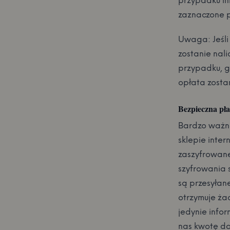
przypadku in
zaznaczone p
Uwaga: Jeśli 
zostanie nali
przypadku, g
opłata zosta
Bezpieczna pła
Bardzo ważne
sklepie inte
zaszyfrowanej
szyfrowania 
są przesyłan
otrzymuje ża
jedynie info
nas kwotę do