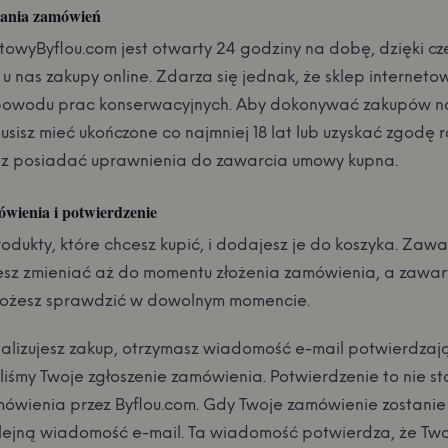
ania zamówień
etowyByflou.com jest otwarty 24 godziny na dobę, dzięki c
 u nas zakupy online. Zdarza się jednak, że sklep internet
powodu prac konserwacyjnych. Aby dokonywać zakupów na
usisz mieć ukończone co najmniej 18 lat lub uzyskać zgodę 
az posiadać uprawnienia do zawarcia umowy kupna.
wienia i potwierdzenie
odukty, które chcesz kupić, i dodajesz je do koszyka. Zawa
sz zmieniać aż do momentu złożenia zamówienia, a zawart
ożesz sprawdzić w dowolnym momencie.
inalizujesz zakup, otrzymasz wiadomość e-mail potwierdzaj
liśmy Twoje zgłoszenie zamówienia. Potwierdzenie to nie s
mówienia przez Byflou.com. Gdy Twoje zamówienie zostanie
lejną wiadomość e-mail. Ta wiadomość potwierdza, że Tw