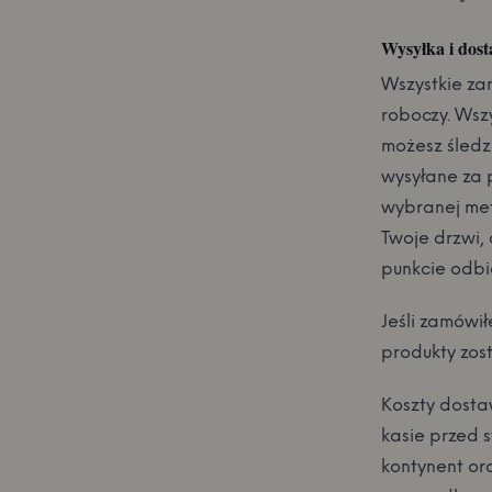
Wysyłka i dos
Wszystkie za
roboczy. Wszy
możesz śledz
wysyłane za 
wybranej me
Twoje drzwi,
punkcie odbio
Jeśli zamówił
produkty zos
Koszty dosta
kasie przed 
kontynent or