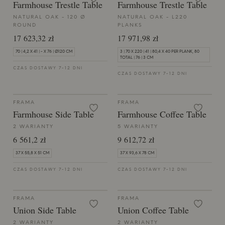
Farmhouse Trestle Table
Farmhouse Trestle Table
NATURAL OAK - 120 Ø
NATURAL OAK - L220
ROUND
PLANKS
17 623,32 zł
17 971,98 zł
70 | 4,2 X 41 | - X 76 | Ø120 CM
3 | 70 X 220 | 41 | 80,4 X 40 PER PLANK, 80
TOTAL | 76 | 3 CM
CZAS DOSTAWY 7-12 DNI
CZAS DOSTAWY 7-12 DNI
FRAMA
FRAMA
Farmhouse Side Table
Farmhouse Coffee Table
2 WARIANTY
5 WARIANTY
6 561,2 zł
9 612,72 zł
37 X 55,8 X 51 CM
37 X 93,6 X 78 CM
CZAS DOSTAWY 7-12 DNI
CZAS DOSTAWY 7-12 DNI
FRAMA
FRAMA
Union Side Table
Union Coffee Table
2 WARIANTY
2 WARIANTY