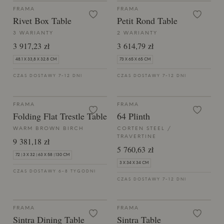
FRAMA
FRAMA
Rivet Box Table
Petit Rond Table
3 WARIANTY
2 WARIANTY
3 917,23 zł
3 614,79 zł
48.1 X 33,8 X 32.8 CM
73 X 65 X 65 CM
CZAS DOSTAWY 7-12 DNI
CZAS DOSTAWY 7-12 DNI
FRAMA
FRAMA
Folding Flat Trestle Table
64 Plinth
WARM BROWN BIRCH
CORTEN STEEL /
TRAVERTINE
9 381,18 zł
5 760,63 zł
72 | 3 X 32 | 63 X 58 | 130 CM
3 X 34 X 34 CM
CZAS DOSTAWY 6-8 TYGODNI
CZAS DOSTAWY 7-12 DNI
FRAMA
FRAMA
Sintra Dining Table
Sintra Table