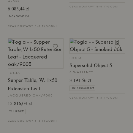
GLASS
6 083,44 zł
CZAS DOSTAWY 6-8 TYGODNI
140 X 50 X 40 CM
CZAS DOSTAWY 6-8 TYGODNI
FOGIA
Supersolid Object 5
3 WARIANTY
FOGIA
Supper Table, W. 1x50
3 191,56 zł
Extension Leaf
-0.01 X 60.5 X 36 CM
LACQUERED OAK/9005
CZAS DOSTAWY 6-8 TYGODNI
15 816,03 zł
90 X 72.5 CM
CZAS DOSTAWY 6-8 TYGODNI