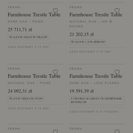
FRAMA
FRAMA
Farmhouse Trestle Table
Farmhouse Trestle Table
DARK OAK - POND
NATURAL OAK - 140 Ø
ROUND
25 711,71 zł
21 202,15 zł
70 | 4,2 X 41 | 142,4 X 76 | 118,6 CM
70 | 4,2 X 41 | - X 76 | Ø140 CM
CZAS DOSTAWY 7-12 DNI
CZAS DOSTAWY 7-12 DNI
FRAMA
FRAMA
Farmhouse Trestle Table
Farmhouse Trestle Table
NATURAL OAK - POND
DARK OAK - L220 PLANKS
24 092,31 zł
19 591,39 zł
70 | 4 X 41 | 140,5 X 76 | 117 CM
3 | 70 X 80,4 | 41 | 220 X 3 | 76 | 40 PER PLANK,
80 TOTAL CM
CZAS DOSTAWY 7-12 DNI
CZAS DOSTAWY 6-8 TYGODNI
FRAMA
FRAMA