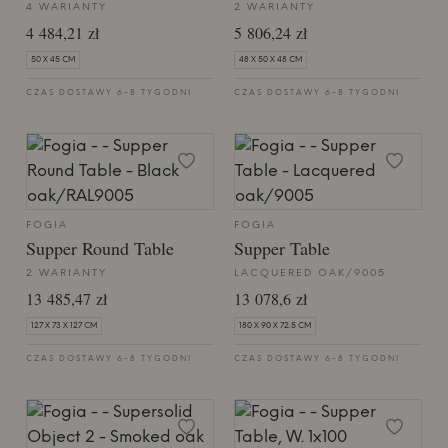
4 WARIANTY
2 WARIANTY
4 484,21 zł
5 806,24 zł
50 X 45 CM
48 X 50 X 48 CM
CZAS DOSTAWY 6-8 TYGODNI
CZAS DOSTAWY 6-8 TYGODNI
FOGIA
FOGIA
Supper Round Table
Supper Table
2 WARIANTY
LACQUERED OAK/9005
13 485,47 zł
13 078,6 zł
127 X 73 X 127 CM
180 X 90 X 72.5 CM
CZAS DOSTAWY 6-8 TYGODNI
CZAS DOSTAWY 6-8 TYGODNI