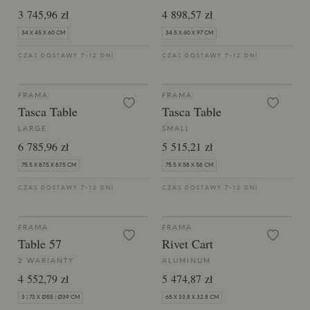
3 745,96 zł
4 898,57 zł
34 X 45 X 60 CM
34.5 X 60 X 97 CM
CZAS DOSTAWY 7-12 DNI
CZAS DOSTAWY 7-12 DNI
FRAMA
FRAMA
Tasca Table
Tasca Table
LARGE
SMALL
6 785,96 zł
5 515,21 zł
75.5 X 87.5 X 87.5 CM
75.5 X 58 X 58 CM
CZAS DOSTAWY 7-12 DNI
CZAS DOSTAWY 7-12 DNI
FRAMA
FRAMA
Table 57
Rivet Cart
2 WARIANTY
ALUMINUM
4 552,79 zł
5 474,87 zł
3 | 73 X Ø55 | Ø39 CM
65 X 33,8 X 32.8 CM