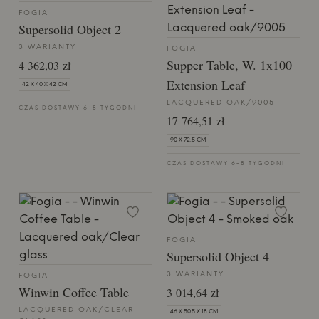
FOGIA
Supersolid Object 2
3 WARIANTY
FOGIA
Supper Table, W. 1x100
4 362,03 zł
Extension Leaf
42 X 40 X 42 CM
LACQUERED OAK/9005
CZAS DOSTAWY 6-8 TYGODNI
17 764,51 zł
90 X 72.5 CM
CZAS DOSTAWY 6-8 TYGODNI
FOGIA
Supersolid Object 4
3 WARIANTY
FOGIA
Winwin Coffee Table
3 014,64 zł
LACQUERED OAK/CLEAR
46 X 50.5 X 18 CM