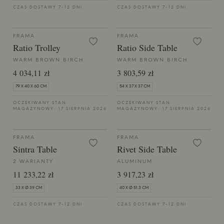
CZAS DOSTAWY 7-12 DNI
CZAS DOSTAWY 7-12 DNI
FRAMA
FRAMA
Ratio Trolley
Ratio Side Table
WARM BROWN BIRCH
WARM BROWN BIRCH
4 034,11 zł
3 803,59 zł
79 X 40 X 60 CM
54 X 37 X 37 CM
OCZEKIWANY STAN
OCZEKIWANY STAN
MAGAZYNOWY: 17 SIERPNIA 2026
MAGAZYNOWY: 17 SIERPNIA 2026
FRAMA
FRAMA
Sintra Table
Rivet Side Table
2 WARIANTY
ALUMINUM
11 233,22 zł
3 917,23 zł
33 X Ø 39 CM
40 X Ø 51.3 CM
CZAS DOSTAWY 7-12 DNI
CZAS DOSTAWY 7-12 DNI