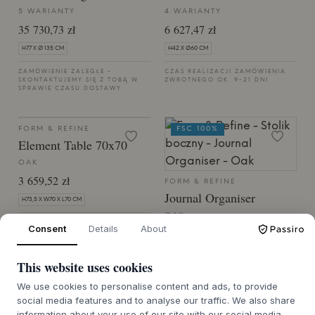
5 WARIANTY
4 WARIANTY
35 730,73 zł
6 627,47 zł
H77 X Ø 135 CM
H42 X Ø60 CM
ZAMÓWIENIE ZALEGŁE -
CZAS REALIZACJI ZAMÓWIENIA
SKONTAKTUJEMY SIĘ Z TOBĄ W
ZWROTNEGO OK. 9-21 DNI
SPRAWIE CZASU DOSTAWY
FORM & REFINE
FSC 100%
Element Table 70x70
OAK
3 659,52 zł
FORM & REFINE
Journal Organiser
H73,5 X W70 X L70 CM
OAK
CZAS DOSTAWY 7-12 DNI
Consent
Details
About
2 736,14 zł
W58,5 X H66 X D38 CM
This website uses cookies
CZAS DOSTAWY 7-12 DNI
We use cookies to personalise content and ads, to provide
social media features and to analyse our traffic. We also share
information about your use of our site with our social media,