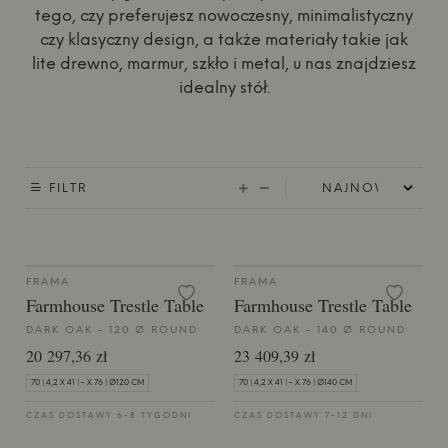
tego, czy preferujesz nowoczesny, minimalistyczny
czy klasyczny design, a także materiały takie jak
lite drewno, marmur, szkło i metal, u nas znajdziesz
idealny stół.
FILTR
FRAMA
FRAMA
Farmhouse Trestle Table
Farmhouse Trestle Table
DARK OAK - 120 Ø ROUND
DARK OAK - 140 Ø ROUND
20 297,36 zł
23 409,39 zł
70 | 4,2 X 41 | - X 76 | Ø120 CM
70 | 4,2 X 41 | - X 76 | Ø140 CM
CZAS DOSTAWY 6-8 TYGODNI
CZAS DOSTAWY 7-12 DNI