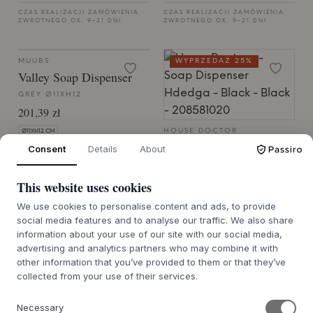
CZAS REALIZACJI ZAMÓWIENIA
CZAS REALIZACJI ZAMÓWIENIA
ZWROTNEGO OK. 9-21 DNI
ZWROTNEGO OK. 9-21 DNI
MUUBS
WYPRZEDAŻ 25%
Valley Soap Dispenser
GREY Ø11XH12
201,39 zł
HOUSE DOCTOR
Ø11XH12 CM
Soap Dispenser Hdedga
Consent
Details
About
CZAS REALIZACJI ZAMÓWIENIA
ZWROTNEGO OK. 9-21 DNI
BLACK - BLACK - 208581020
114,63 zł
85,98 zł
This website uses cookies
H16.5 CM X DIA L8.5 CM
We use cookies to personalise content and ads, to provide
social media features and to analyse our traffic. We also share
CZAS DOSTAWY 7-12 DNI
information about your use of our site with our social media,
advertising and analytics partners who may combine it with
other information that you’ve provided to them or that they’ve
collected from your use of their services.
Necessary