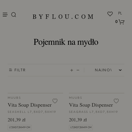
nu
PL
0
Pojemnik na mydło
FILTR
MUUBS
MUUBS
Vita Soap Dispenser
Vita Soap Dispenser
SEASHELL L7,5XD7,5XH19
SEAGRASS L7,5XD7,5XH19
201,39 zł
201,39 zł
L7,5XD7,5XH19 CM
L7,5XD7,5XH19 CM