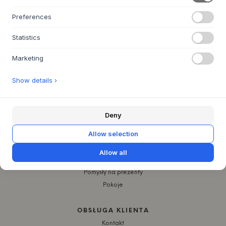
Preferences
O NAS
O Byflou.com
Statistics
Praca
Marketing
Kontakt
Show details ›
WEBSHOP
Kontakt
Affilate & Partners
Deny
Portalu zwrotów
Allow selection
FAQ
Allow all
INSPIRACJA
Pomysły na prezenty
Pokoje
OBSŁUGA KLIENTA
Kontakt