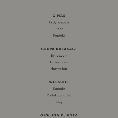
O NAS
O Byflou.com
Praca
Kontakt
GRUPA KASASAGI
Byflou.com
Hollys Store
Houmøllers
WEBSHOP
Kontakt
Portalu zwrotów
FAQ
OBSŁUGA KLIENTA