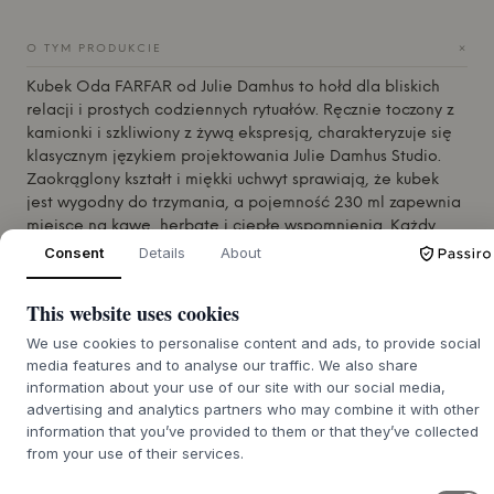
+
O TYM PRODUKCIE
Kubek Oda FARFAR od
Julie Damhus
to hołd dla bliskich
relacji i prostych codziennych rytuałów. Ręcznie toczony z
kamionki i szkliwiony z żywą ekspresją, charakteryzuje się
klasycznym językiem projektowania
Julie Damhus
Studio.
Zaokrąglony kształt i miękki uchwyt sprawiają, że kubek
jest wygodny do trzymania, a pojemność 230 ml zapewnia
miejsce na kawę, herbatę i ciepłe wspomnienia. Każdy
egzemplarz jest wyjątkowy i stanowi świadectwo pięknego
Consent
Details
About
duńskiego rzemiosła.
Kubek jest stworzony do wielokrotnego użytku - od rana do
This website uses cookies
wieczora. Można go myć w zmywarce, piekarniku,
We use cookies to personalise content and ads, to provide social
zamrażarce i kuchence mikrofalowej, co zapewnia mu
media features and to analyse our traffic. We also share
naturalne miejsce w nowoczesnym domu. Kubek Oda
information about your use of our site with our social media,
FARFAR wygląda szczególnie pięknie obok innych
advertising and analytics partners who may combine it with other
elementów z kolekcji Oda, ale może również stać
information that you’ve provided to them or that they’ve collected
samodzielnie jako charakterystyczny element na stole.
from your use of their services.
Idealny pomysł na prezent dla dziadków lub dla tych,
którzy cenią sobie dobrze wykonane wzornictwo w