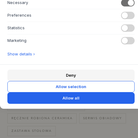
Necessary
codziennym życiu.
Preferences
MASZ PYTANIA DOTYCZĄCE TEGO ARTYKUŁU?
+
Statistics
30 DNI NA ŁATWY ZWROT
+
Marketing
SZYBKA DOSTAWA
+
Show details ›
BOŻE NARODZENIE
DOM
FILIŻANKI & KUBKI
Deny
JULIE DAMHUS
KUCHNIA
Allow selection
NOWOŚCI WE WNĘTRZACH
OZDOBY DO DOMU
Allow all
POMYSŁY NA PREZENT DLA NIEGO
RĘCZNIE ROBIONA CERAMIKA
SERWIS OBIADOWY
ZASTAWA STOŁOWA