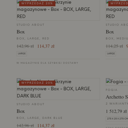
WYPRZEDAŻ 20%
WYPRZED
STUDIO ABOUT
STUDIO AB
Box
Box
BOX, LARGE, RED
BOX, MEDI
142,96 zł
114,37 zł
114,25 zł
9
LARGE
LARGE
W MAGAZYNIE DLA SZYBKIEJ DOSTAWY
WYPRZEDAŻ 20%
FOGIA
Archetto S
2 WARIANT
STUDIO ABOUT
Box
1 512,79 zł
BOX, LARGE, DARK BLUE
27.5 X 25 X 27.5 CM
142,96 zł
114,37 zł