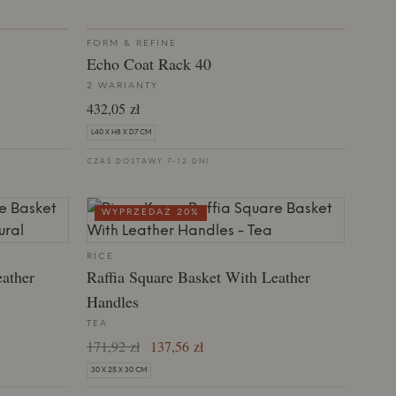
FORM & REFINE
Echo Coat Rack 40
2 WARIANTY
432,05 zł
L40 X H8 X D7 CM
CZAS DOSTAWY 7-12 DNI
WYPRZEDAŻ 20%
RICE
eather
Raffia Square Basket With Leather
Handles
TEA
171,92 zł
137,56 zł
30 X 25 X 30 CM