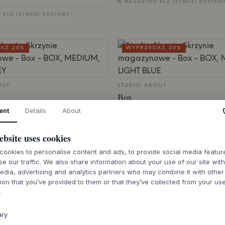
W MAGAZYNIE DLA SZYBKIEJ DOSTAW
 DLA SZYBKIEJ DOSTAWY
AŻ 20%
WYPRZEDAŻ 20%
OUT
STUDIO ABOUT
Box
ent
Details
About
M, LIGHT GREY
BOX, MEDIUM, LIGHT BLUE
1,4 zł
113,57 zł
90,86 zł
ebsite uses cookies
MEDIUM
ookies to personalise content and ads, to provide social media featu
 DLA SZYBKIEJ DOSTAWY
W MAGAZYNIE DLA SZYBKIEJ DOSTAW
se our traffic. We also share information about your use of our site wit
edia, advertising and analytics partners who may combine it with other
ion that you’ve provided to them or that they’ve collected from your use
AŻ 20%
WYPRZEDAŻ 20%
.
ary
OUT
STUDIO ABOUT