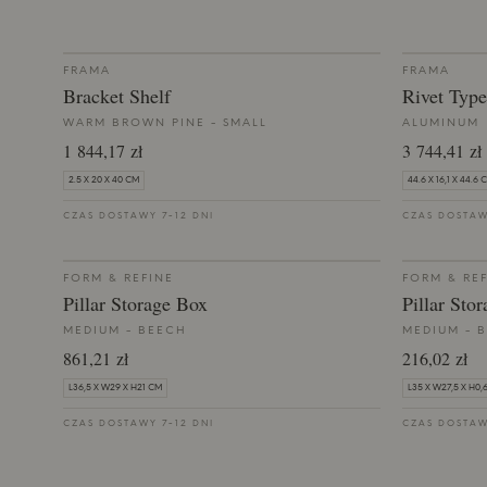
FRAMA
FRAMA
Bracket Shelf
Rivet Type
WARM BROWN PINE - SMALL
ALUMINUM
1 844,17 zł
3 744,41 zł
2.5 X 20 X 40 CM
44.6 X 16,1 X 44.6 
CZAS DOSTAWY 7-12 DNI
CZAS DOSTAW
FORM & REFINE
FORM & RE
Pillar Storage Box
Pillar Sto
MEDIUM - BEECH
MEDIUM - 
861,21 zł
216,02 zł
L36,5 X W29 X H21 CM
L35 X W27,5 X H0,
CZAS DOSTAWY 7-12 DNI
CZAS DOSTAW