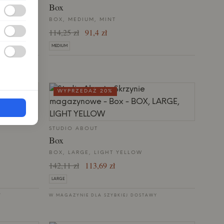
Box
BOX, MEDIUM, MINT
114,25 zł
91,4 zł
MEDIUM
WYPRZEDAŻ 20%
STUDIO ABOUT
Box
BOX, LARGE, LIGHT YELLOW
142,11 zł
113,69 zł
LARGE
Y
W MAGAZYNIE DLA SZYBKIEJ DOSTAWY