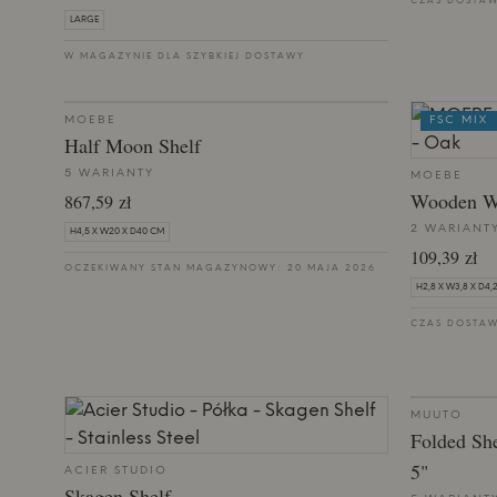
CZAS DOSTAW
LARGE
W MAGAZYNIE DLA SZYBKIEJ DOSTAWY
MOEBE
FSC MIX
Half Moon Shelf
5 WARIANTY
MOEBE
Wooden W
867,59 zł
2 WARIANT
H4,5 X W20 X D40 CM
109,39 zł
OCZEKIWANY STAN MAGAZYNOWY: 20 MAJA 2026
H2,8 X W3,8 X D4,
CZAS DOSTAW
MUUTO
Folded She
5"
ACIER STUDIO
Skagen Shelf