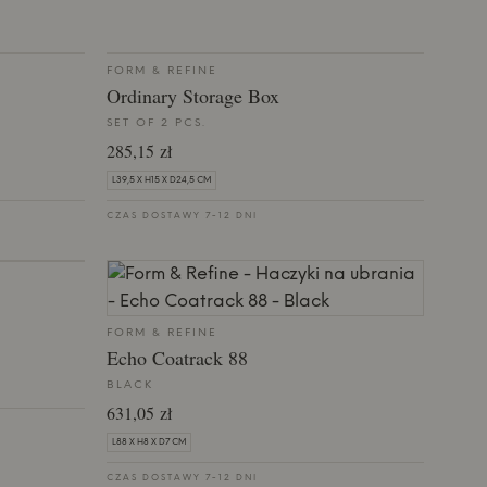
FORM & REFINE
Ordinary Storage Box
SET OF 2 PCS.
285,15 zł
L39,5 X H15 X D24,5 CM
CZAS DOSTAWY 7-12 DNI
FORM & REFINE
Echo Coatrack 88
BLACK
631,05 zł
L88 X H8 X D7 CM
CZAS DOSTAWY 7-12 DNI