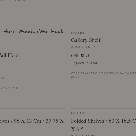
Y 6-8 TYGODNI
MOEBE
Gallery Shelf
4 WARIANTY
all Hook
636,08 zł
Y
H1,9 X W8 X D115 CM
CZAS REALIZACJI ZAMÓWIENIA ZWRO
21 DNI
2 CM
Y 7-12 DNI
MUUTO
lves / 96 X 13 Cm / 37.75 X
Folded Shelves / 63 X 16,5 
X 6.5"