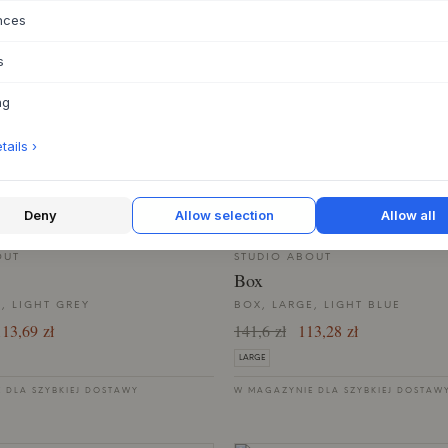
Box
nces
UM, RED
BOX, MEDIUM, BORDEAUX
s
1,4 zł
114,25 zł
91,4 zł
MEDIUM
ng
ails ›
AŻ 20%
WYPRZEDAŻ 20%
Deny
Allow selection
Allow all
OUT
STUDIO ABOUT
Box
, LIGHT GREY
BOX, LARGE, LIGHT BLUE
13,69 zł
141,6 zł
113,28 zł
LARGE
 DLA SZYBKIEJ DOSTAWY
W MAGAZYNIE DLA SZYBKIEJ DOSTAW