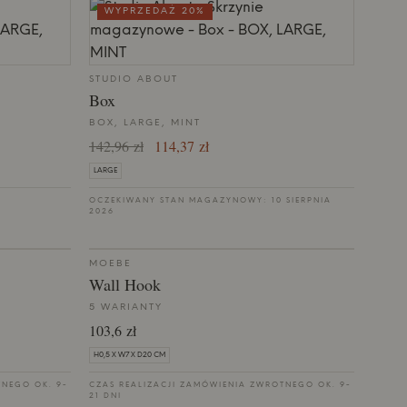
WYPRZEDAŻ 20%
STUDIO ABOUT
Box
BOX, LARGE, MINT
142,96 zł
114,37 zł
LARGE
OCZEKIWANY STAN MAGAZYNOWY: 10 SIERPNIA
2026
MOEBE
Wall Hook
5 WARIANTY
103,6 zł
H0,5 X W7 X D20 CM
TNEGO OK. 9-
CZAS REALIZACJI ZAMÓWIENIA ZWROTNEGO OK. 9-
21 DNI