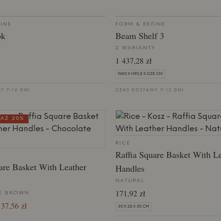
FINE
FORM & REFINE
ok
Beam Shelf 3
Y
2 WARIANTY
1 437,28 zł
W60 X H90,5 X D25 CM
Y 7-12 DNI
CZAS DOSTAWY 7-12 DNI
AŻ 20%
RICE
Raffia Square Basket With L
are Basket With Leather
Handles
NATURAL
171,92 zł
E BROWN
37,56 zł
30 X 25 X 30 CM