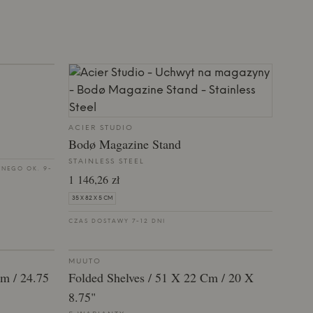
ACIER STUDIO
Bodø Magazine Stand
STAINLESS STEEL
TNEGO OK. 9-
1 146,26 zł
35 X 82 X 5 CM
CZAS DOSTAWY 7-12 DNI
MUUTO
Cm / 24.75
Folded Shelves / 51 X 22 Cm / 20 X
8.75"