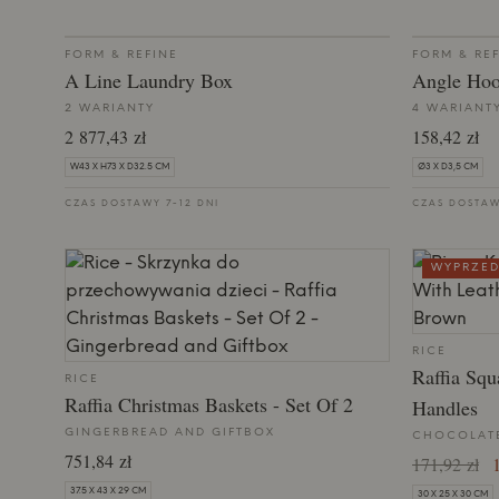
FORM & REFINE
FORM & RE
A Line Laundry Box
Angle Ho
2 WARIANTY
4 WARIANT
2 877,43 zł
158,42 zł
W43 X H73 X D32.5 CM
Ø3 X D3,5 CM
CZAS DOSTAWY 7-12 DNI
CZAS DOSTAW
WYPRZED
RICE
Raffia Squ
RICE
Raffia Christmas Baskets - Set Of 2
Handles
GINGERBREAD AND GIFTBOX
CHOCOLAT
751,84 zł
171,92 zł
1
37.5 X 43 X 29 CM
30 X 25 X 30 CM