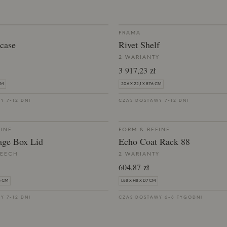
FRAMA
case
Rivet Shelf
2 WARIANTY
3 917,23 zł
CM
20.6 X 22,1 X 87.6 CM
Y 7-12 DNI
CZAS DOSTAWY 7-12 DNI
FINE
FORM & REFINE
rage Box Lid
Echo Coat Rack 88
BEECH
2 WARIANTY
604,87 zł
6 CM
L88 X H8 X D7 CM
Y 7-12 DNI
CZAS DOSTAWY 6-8 TYGODNI