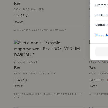
Box
Box
Prefere
BOX, MEDIUM, RED
BOX, MEDI
Statistic
114,25 zł
114,25 zł
9
MEDIUM
MEDIUM
Marketi
W MAGAZYNIE DLA SZYBKIEJ DOSTAWY
Show det
WYPRZED
STUDIO ABOUT
STUDIO AB
Box
Box
BOX, MEDIUM, DARK BLUE
BOX, LARGE
114,25 zł
142,11 zł
1
MEDIUM
LARGE
CZAS REALIZACJI ZAMÓWIENIA ZWROTNEGO OK. 9-
W MAGAZYNIE
21 DNI