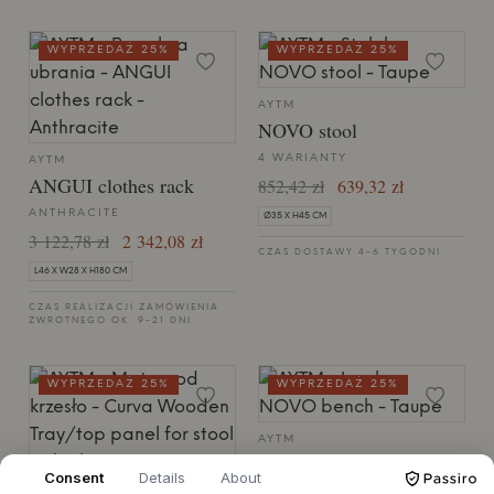
WYPRZEDAŻ 25%
WYPRZEDAŻ 25%
AYTM
NOVO stool
4 WARIANTY
AYTM
ANGUI clothes rack
852,42 zł
639,32 zł
ANTHRACITE
Ø35 X H45 CM
3 122,78 zł
2 342,08 zł
CZAS DOSTAWY 4-6 TYGODNI
L46 X W28 X H180 CM
CZAS REALIZACJI ZAMÓWIENIA
ZWROTNEGO OK. 9-21 DNI
WYPRZEDAŻ 25%
WYPRZEDAŻ 25%
AYTM
NOVO bench
Consent
Details
About
4 WARIANTY