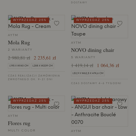
DOSTAWY
WYPRZEDAŻ 25%
WYPRZEDAŻ 25%
AYTM
Mola Rug
AYTM
NOVO dining chair
2 WARIANTY
2 980,81 zł
2 235,61 zł
5 WARIANTY
1 419,14 zł
1 064,36 zł
L195 X W140 CM
L288 X W209 CM
L53,9 X W62,5 X H74,6 CM
CZAS REALIZACJI ZAMÓWIENIA
ZWROTNEGO OK. 9-21 DNI
CZAS DOSTAWY 4-6 TYGODNI
WYPRZEDAŻ 25%
WYPRZEDAŻ 25%
AYTM
Flores rug
MULTI COLOR
AYTM