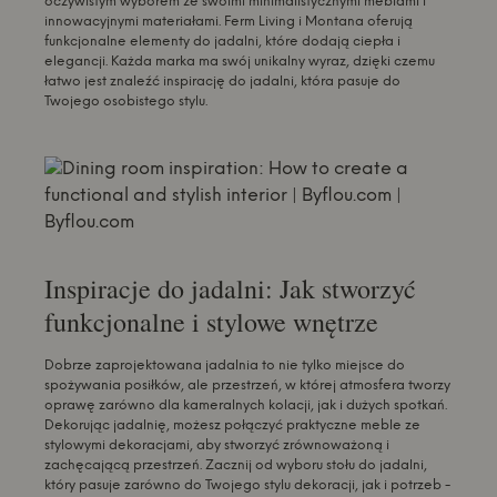
oczywistym wyborem ze swoimi minimalistycznymi meblami i
innowacyjnymi materiałami. Ferm Living i Montana oferują
funkcjonalne elementy do jadalni, które dodają ciepła i
elegancji. Każda marka ma swój unikalny wyraz, dzięki czemu
łatwo jest znaleźć inspirację do jadalni, która pasuje do
Twojego osobistego stylu.
Inspiracje do jadalni: Jak stworzyć
funkcjonalne i stylowe wnętrze
Dobrze zaprojektowana jadalnia to nie tylko miejsce do
spożywania posiłków, ale przestrzeń, w której atmosfera tworzy
oprawę zarówno dla kameralnych kolacji, jak i dużych spotkań.
Dekorując jadalnię, możesz połączyć praktyczne meble ze
stylowymi dekoracjami, aby stworzyć zrównoważoną i
zachęcającą przestrzeń. Zacznij od wyboru stołu do jadalni,
który pasuje zarówno do Twojego stylu dekoracji, jak i potrzeb -