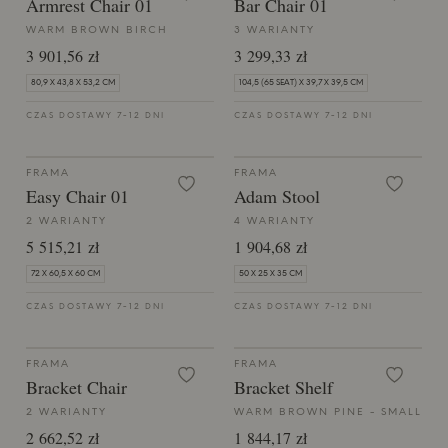
Armrest Chair 01
Bar Chair 01
WARM BROWN BIRCH
3 WARIANTY
3 901,56 zł
3 299,33 zł
80,9 X 43,8 X 53,2 CM
104,5 (65 SEAT) X 39,7 X 39,5 CM
CZAS DOSTAWY 7-12 DNI
CZAS DOSTAWY 7-12 DNI
FRAMA
FRAMA
Easy Chair 01
Adam Stool
2 WARIANTY
4 WARIANTY
5 515,21 zł
1 904,68 zł
72 X 60,5 X 60 CM
50 X 25 X 35 CM
CZAS DOSTAWY 7-12 DNI
CZAS DOSTAWY 7-12 DNI
FRAMA
FRAMA
Bracket Chair
Bracket Shelf
2 WARIANTY
WARM BROWN PINE - SMALL
2 662,52 zł
1 844,17 zł