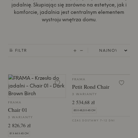
jadalnię. Skupiając się zarówno na estetyce, jak i
komforcie, jadalnia jest centralnym elementem
wystroju wnętrza domu.
FILTR
FRAMA
Petit Rond Chair
3 WARIANTY
2 534,68 zł
FRAMA
Chair 01
85 X 48,5 X 45 CM
3 WARIANTY
CZAS DOSTAWY 7-12 DNI
2 826,76 zł
81 X 44 X 45 CM