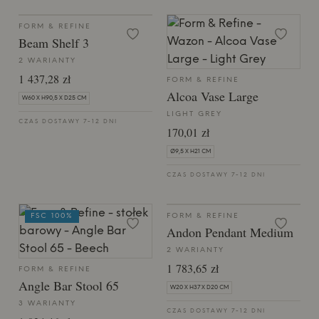
FORM & REFINE
Beam Shelf 3
2 WARIANTY
1 437,28 zł
FORM & REFINE
Alcoa Vase Large
W60 X H90,5 X D25 CM
LIGHT GREY
CZAS DOSTAWY 7-12 DNI
170,01 zł
Ø9,5 X H21 CM
CZAS DOSTAWY 7-12 DNI
FSC 100%
FORM & REFINE
Andon Pendant Medium
2 WARIANTY
1 783,65 zł
FORM & REFINE
Angle Bar Stool 65
W20 X H37 X D20 CM
3 WARIANTY
CZAS DOSTAWY 7-12 DNI