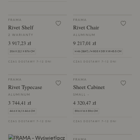
FRAMA
FRAMA
Rivet Shelf
Rivet Chair
2 WARIANTY
ALUMINUM
3 917,23 zł
9 217,01 zł
20.6 X 22,1 X 87.6 CM
H 46 (SEAT) /H 80.5 X D51 X W 45.5 CM
CZAS DOSTAWY 7-12 DNI
CZAS DOSTAWY 7-12 DNI
FRAMA
FRAMA
Rivet Typecase
Sheet Cabinet
ALUMINUM
SMALL -
3 744,41 zł
4 320,47 zł
44.6 X 16,1 X 44.6 CM
59.6 X 16 X 59.6 CM
CZAS DOSTAWY 7-12 DNI
CZAS DOSTAWY 7-12 DNI
FRAMA