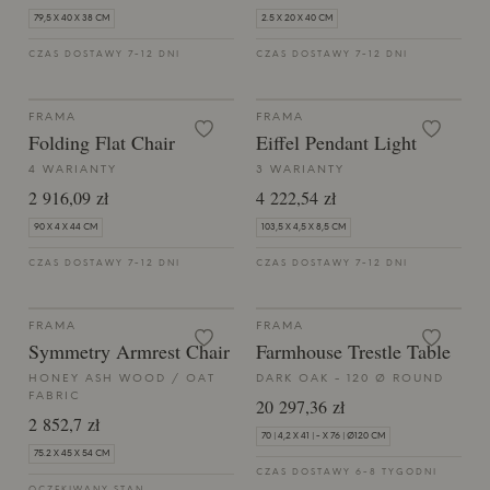
79,5 X 40 X 38 CM
2.5 X 20 X 40 CM
CZAS DOSTAWY 7-12 DNI
CZAS DOSTAWY 7-12 DNI
FRAMA
FRAMA
Folding Flat Chair
Eiffel Pendant Light
4 WARIANTY
3 WARIANTY
2 916,09 zł
4 222,54 zł
90 X 4 X 44 CM
103,5 X 4,5 X 8,5 CM
CZAS DOSTAWY 7-12 DNI
CZAS DOSTAWY 7-12 DNI
FRAMA
FRAMA
Symmetry Armrest Chair
Farmhouse Trestle Table
HONEY ASH WOOD / OAT
DARK OAK - 120 Ø ROUND
FABRIC
20 297,36 zł
2 852,7 zł
70 | 4,2 X 41 | - X 76 | Ø120 CM
75.2 X 45 X 54 CM
CZAS DOSTAWY 6-8 TYGODNI