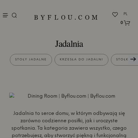
nu
PL
0
Jadalnia
STOŁY JADALNE
KRZESŁA DO JADALNI
STOŁKI BA
Jadalnia to serce domu, w którym odbywają się
zarówno codzienne posiłki, jak i uroczyste
spotkania. Ta kategoria zawiera wszystko, czego
potrzebujesz, aby stworzyć piękną i funkcjonalną