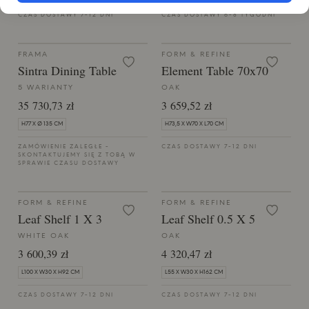
CZAS DOSTAWY 7-12 DNI
CZAS DOSTAWY 6-8 TYGODNI
FRAMA
FORM & REFINE
Sintra Dining Table
Element Table 70x70
5 WARIANTY
OAK
35 730,73 zł
3 659,52 zł
H77 X Ø 135 CM
H73,5 X W70 X L70 CM
ZAMÓWIENIE ZALEGŁE -
CZAS DOSTAWY 7-12 DNI
SKONTAKTUJEMY SIĘ Z TOBĄ W
SPRAWIE CZASU DOSTAWY
FORM & REFINE
FORM & REFINE
Leaf Shelf 1 X 3
Leaf Shelf 0.5 X 5
WHITE OAK
OAK
3 600,39 zł
4 320,47 zł
L100 X W30 X H92 CM
L55 X W30 X H162 CM
CZAS DOSTAWY 7-12 DNI
CZAS DOSTAWY 7-12 DNI