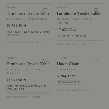
FRAMA
FRAMA
Farmhouse Trestle Table
Farmhouse Trestle Table
DARK OAK - L220 PLANKS
NATURAL OAK - 120 Ø
ROUND
19 591,39 zł
17 623,32 zł
3 | 70 X 80,4 | 41 | 220 X 3 | 76 | 40 PER PLANK,
80 TOTAL CM
70 | 4,2 X 41 | - X 76 | Ø120 CM
CZAS DOSTAWY 6-8 TYGODNI
CZAS DOSTAWY 7-12 DNI
FRAMA
FRAMA
Farmhouse Trestle Table
Union Chair
NATURAL OAK - L220
3 WARIANTY
PLANKS
3 284,92 zł
17 971,98 zł
77.1 X 48.55 X 45.95 CM
3 | 70 X 220 | 41 | 80,4 X 40 PER PLANK, 80
TOTAL | 76 | 3 CM
CZAS DOSTAWY 7-12 DNI
CZAS DOSTAWY 7-12 DNI