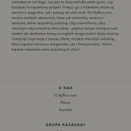
niezależnie od tego, czy jest to duży stół dla wielu gości, czy
bardziej kompaktowy projekt. Połącz go z krzesłami, które są
zarówno wygodne, jak i pasują do stylu stołu. Na Byflou.com
można znaleźć akcesoria, takie jak ceramika, wazony i
tekstylia, które uzupełnią jadalnię. Użyj oświetlenia, aby
stworzyć odpowiednią atmosferę - piękna lampa wisząca nad
stołem lub delikatne lampy w rogach mogą zrobić dużą różnicę.
Czerpiąc inspirację z naszej oferty, możesz stworzyć jadalnię,
która będzie zarówno elegancka, jak i funkcjonalna, i która
będzie miejscem wielu przytulnych chwil.
O NAS
O Byflou.com
Praca
Kontakt
GRUPA KASASAGI