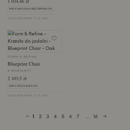
1 034,46 zł
W40 X H65 X D36 X SEAT DEPTH24 CM
CZAS DOSTAWY 7-12 DNI
FORM & REFINE
Blueprint Chair
5 WARIANTY
2 103,5 zł
W49 X H76.5 X D48.5 CM
CZAS DOSTAWY 7-12 DNI
1
2
3
4
5
6
7
...
16