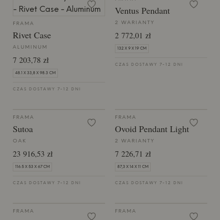
Ventus Pendant
2 WARIANTY
FRAMA
Rivet Case
2 772,01 zł
ALUMINUM
132 X 9 X 19 CM
7 203,78 zł
CZAS DOSTAWY 7-12 DNI
48.1 X 33,8 X 98.3 CM
CZAS DOSTAWY 7-12 DNI
FRAMA
FRAMA
Sutoa
Ovoid Pendant Light
OAK
2 WARIANTY
23 916,53 zł
7 226,71 zł
116.5 X 53 X 67 CM
87,3 X 14 X 11 CM
CZAS DOSTAWY 7-12 DNI
CZAS DOSTAWY 7-12 DNI
FRAMA
FRAMA