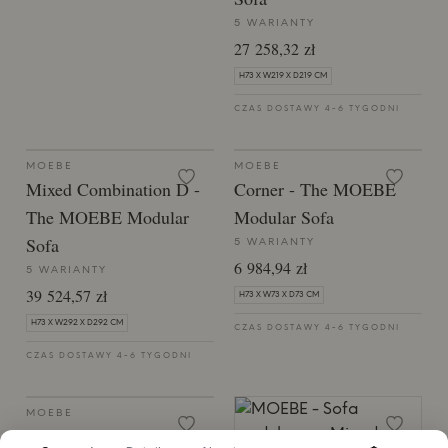
5 WARIANTY
27 258,32 zł
H73 X W219 X D219 CM
CZAS DOSTAWY 4-6 TYGODNI
MOEBE
MOEBE
Mixed Combination D - ​​
Corner - ​​The MOEBE
The MOEBE Modular
Modular Sofa
Sofa
5 WARIANTY
6 984,94 zł
5 WARIANTY
39 524,57 zł
H73 X W73 X D73 CM
H73 X W292 X D292 CM
CZAS DOSTAWY 4-6 TYGODNI
CZAS DOSTAWY 4-6 TYGODNI
MOEBE
Mixed Combination A - ​​