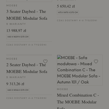
5 650,42 zł
MOEBE
3 Seater Daybed - ​​The
H73 X W73 X D73 CM
MOEBE Modular Sofa
CZAS DOSTAWY 4-6 TYGODNI
5 WARIANTY
13 988,97 zł
H43 X W219 X D73 CM
CZAS DOSTAWY 4-6 TYGODNI
MOEBE
2 Seater Daybed - The
MOEBE Modular Sofa
5 WARIANTY
9 313,26 zł
MOEBE
H43 X W146 X D73 CM
Mixed Combination C - ​​
CZAS DOSTAWY 4-6 TYGODNI
The MOEBE Modular
Sofa