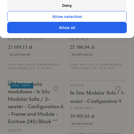
Deny
MUUTO
MUUTO
Allow selection
In Situ Modular Sofa / 3-
In Situ Modular Sofa / 3-
seater - Configuration 6
seater - Configuration 6
Allow all
FRAME AND MODULE -
FRAME AND MODULE - CLAY
OCEAN 80/BLACK ***
12/BLACK
21 059,13 zł
25 386,94 zł
70 X 297 X 169 CM
70 X 297 X 169 CM
CZAS REALIZACJI ZAMÓWIENIA
CZAS REALIZACJI ZAMÓWIENIA
ZWROTNEGO OK. 9-21 DNI
ZWROTNEGO OK. 9-21 DNI
FSC 100%
MUUTO
In Situ Modular Sofa / 3-
seater - Configuration 9
3 WARIANTY
19 905,04 zł
70 X 297 X 169 CM
MUUTO