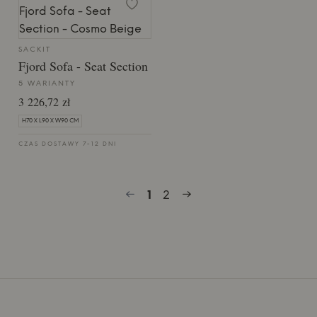
SACKIT
Fjord Sofa - Seat Section
5 WARIANTY
3 226,72 zł
H70 X L90 X W90 CM
CZAS DOSTAWY 7-12 DNI
1
2