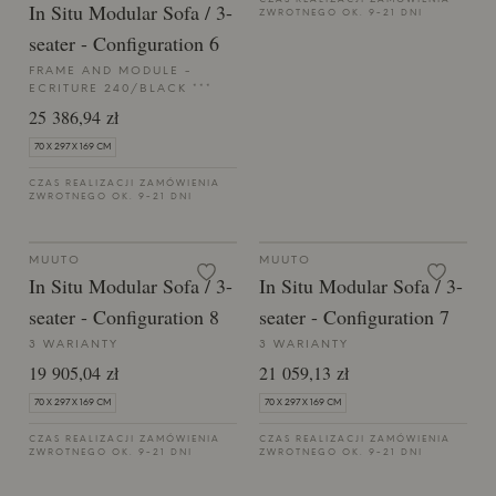
CZAS REALIZACJI ZAMÓWIENIA
In Situ Modular Sofa / 3-
ZWROTNEGO OK. 9-21 DNI
seater - Configuration 6
FRAME AND MODULE -
ECRITURE 240/BLACK ***
25 386,94 zł
70 X 297 X 169 CM
CZAS REALIZACJI ZAMÓWIENIA
ZWROTNEGO OK. 9-21 DNI
MUUTO
MUUTO
In Situ Modular Sofa / 3-
In Situ Modular Sofa / 3-
seater - Configuration 8
seater - Configuration 7
3 WARIANTY
3 WARIANTY
19 905,04 zł
21 059,13 zł
70 X 297 X 169 CM
70 X 297 X 169 CM
CZAS REALIZACJI ZAMÓWIENIA
CZAS REALIZACJI ZAMÓWIENIA
ZWROTNEGO OK. 9-21 DNI
ZWROTNEGO OK. 9-21 DNI