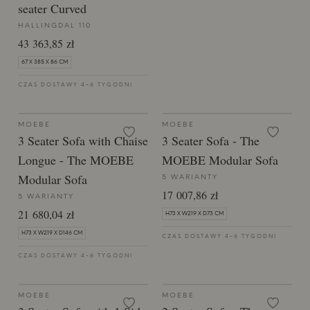
seater Curved
HALLINGDAL 110
43 363,85 zł
67 X 385 X 86 CM
CZAS DOSTAWY 4-6 TYGODNI
MOEBE
MOEBE
3 Seater Sofa with Chaise
3 Seater Sofa - ​​The
Longue - ​​The MOEBE
MOEBE Modular Sofa
Modular Sofa
5 WARIANTY
17 007,86 zł
5 WARIANTY
21 680,04 zł
H73 X W219 X D73 CM
H73 X W219 X D146 CM
CZAS DOSTAWY 4-6 TYGODNI
CZAS DOSTAWY 4-6 TYGODNI
MOEBE
MOEBE