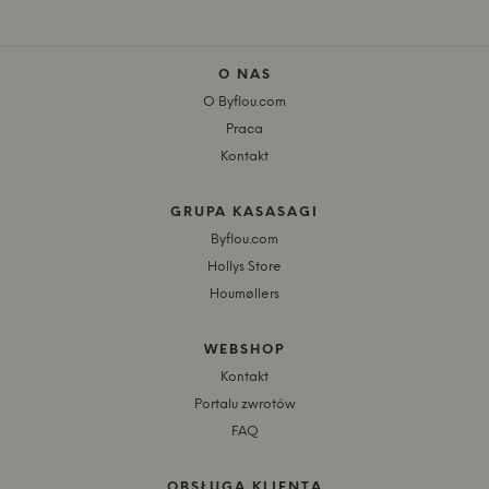
O NAS
O Byflou.com
Praca
Kontakt
GRUPA KASASAGI
Byflou.com
Hollys Store
Houmøllers
WEBSHOP
Kontakt
Portalu zwrotów
FAQ
OBSŁUGA KLIENTA