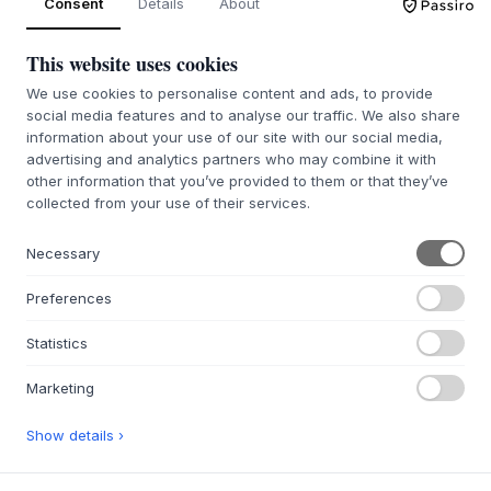
Consent
Details
About
The MOEBE Modular
Sofa
This website uses cookies
5 WARIANTY
We use cookies to personalise content and ads, to provide
22 601,69 zł
MOEBE
social media features and to analyse our traffic. We also share
Mixed Combination B - ​​
information about your use of our site with our social media,
H73 X W146 X D146 CM
The MOEBE Modular
advertising and analytics partners who may combine it with
CZAS DOSTAWY 4-6 TYGODNI
other information that you’ve provided to them or that they’ve
Sofa
collected from your use of their services.
5 WARIANTY
25 554,68 zł
Necessary
H73 X W365 X D73 CM
Preferences
CZAS DOSTAWY 4-6 TYGODNI
Statistics
FSC 100%
FSC 100%
Marketing
Show details ›