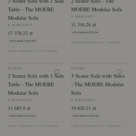
3 Seater Sofa with 1 Side
2 Seater Sofa - ​​The
Table - The MOEBE
MOEBE Modular Sofa
Modular Sofa
5 WARIANTY
11 316,28 zł
5 WARIANTY
17 378,22 zł
H73 X W146 X D73 CM
H73 X W242 X D73 CM
CZAS DOSTAWY 4-6 TYGODNI
CZAS DOSTAWY 4-6 TYGODNI
MOEBE
MOEBE
2 Seater Sofa with 1 Side
3 Seater Sofa with Sides
Table - ​​The MOEBE
- ​​The MOEBE Modular
Modular Sofa
Sofa
5 WARIANTY
5 WARIANTY
11 685,9 zł
19 620,31 zł
H73 X W183 X D73 CM
H73 X W219 X D73 CM
CZAS DOSTAWY 4-6 TYGODNI
CZAS DOSTAWY 4-6 TYGODNI