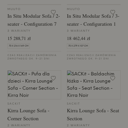
MUUTO
MUUTO
In Situ Modular Sofa / 2-
In Situ Modular Sofa / 3-
seater - Configuration 7
seater - Configuration 1
3 WARIANTY
3 WARIANTY
15 288,71 zł
18 462,44 zł
70 X 216 X 169 CM
70 X 279 X 107 CM
CZAS REALIZACJI ZAMÓWIENIA
CZAS REALIZACJI ZAMÓWIENIA
ZWROTNEGO OK. 9-21 DNI
ZWROTNEGO OK. 9-21 DNI
SACKIT
SACKIT
Kirra Lounge Sofa -
Kirra Lounge Sofa - Seat
Corner Section
Section
2 WARIANTY
2 WARIANTY