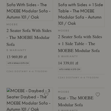
MOEBE
2 Seater Sofa With Sides
MOEBE
2 Seater Sofa with Sides
- The MOEBE Modular
+ 1 Side Table - ​​The
Sofa
MOEBE Modular Sofa
5 WARIANTY
13 969,89 zł
5 WARIANTY
14 339,01 zł
H73 X W146 X D73 CM
H73 X W183 X D73 CM
CZAS DOSTAWY 4-6 TYGODNI
CZAS DOSTAWY 4-6 TYGODNI
MOEBE
Seat - ​​The MOEBE
Modular Sofa
5 WARIANTY