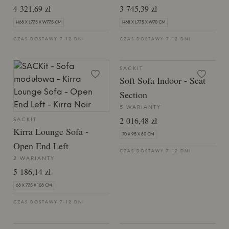
4 321,69 zł
3 745,39 zł
H68 X L77.5 X W77.5 CM
H68 X L77.5 X W70 CM
CZAS DOSTAWY 7-12 DNI
CZAS DOSTAWY 7-12 DNI
SACKIT
Soft Sofa Indoor - Seat
Section
5 WARIANTY
2 016,48 zł
SACKIT
Kirra Lounge Sofa -
70 X 95 X 80 CM
Open End Left
CZAS DOSTAWY 7-12 DNI
2 WARIANTY
5 186,14 zł
68 X 77.5 X 108 CM
CZAS DOSTAWY 7-12 DNI