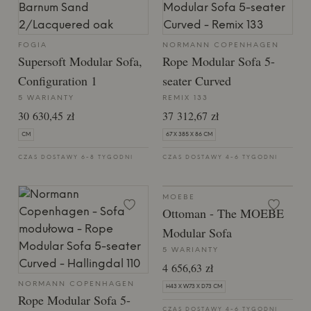
FOGIA
NORMANN COPENHAGEN
Supersoft Modular Sofa,
Rope Modular Sofa 5-
Configuration 1
seater Curved
5 WARIANTY
REMIX 133
30 630,45 zł
37 312,67 zł
CM
67 X 385 X 86 CM
CZAS DOSTAWY 6-8 TYGODNI
CZAS DOSTAWY 4-6 TYGODNI
MOEBE
Ottoman - ​​The MOEBE
Modular Sofa
5 WARIANTY
4 656,63 zł
NORMANN COPENHAGEN
H43 X W73 X D73 CM
Rope Modular Sofa 5-
CZAS DOSTAWY 4-6 TYGODNI