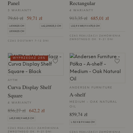
Panel
Rectangular
3 WARIANTY
4 WARIANTY
79,61 zł
59,71 zł
913,35 zł
685,01 zł
L41XW25 CM
L62,2XW25,3 CM
L32,9 X W8,9 X H70,5 CM
L81XW25 CM
CZAS REALIZACJI ZAMÓWIENIA
ZWROTNEGO OK. 9-21 DNI
CZAS DOSTAWY 7-12 DNI
WYPRZEDAŻ 25%
AYTM
Curva Display Shelf
ANDERSEN FURNITURE
A-shelf
Square
MEDIUM - OAK NATURAL
4 WARIANTY
OIL
856,27 zł
642,2 zł
859,74 zł
L45,5 W8,9 H45,5 CM
L:52 X B:9 X H46 CM
CZAS REALIZACJI ZAMÓWIENIA
ZWROTNEGO OK. 9-21 DNI
CZAS REALIZACJI ZAMÓWIENIA