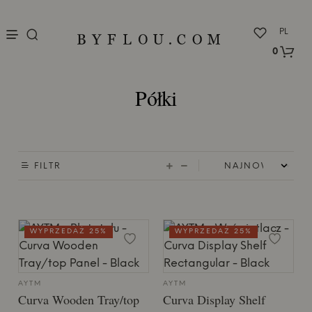
nu
PL
0
Półki
FILTR
WYPRZEDAŻ 25%
WYPRZEDAŻ 25%
AYTM
AYTM
Curva Wooden Tray/top
Curva Display Shelf