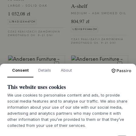
A-shelf
LARGE - SOLID OAK
1 032,08 zł
MEDIUM - ASH SMOKED OIL
804,97 zł
L:78 X D:12 X H:67 CM
L:52 X B:9 X H46 CM
CZAS REALIZACJI ZAMÓWIENIA
ZWROTNEGO OK. 9-21 DNI
CZAS REALIZACJI ZAMÓWIENIA
ZWROTNEGO OK. 9-21 DNI
Consent
Details
About
ANDERSEN FURNITURE
ANDERSEN FURNITURE
This website uses cookies
A-shelf
A-shelf
We use cookies to personalise content and ads, to provide
LARGE - ASH SMOKED OIL
MEDIUM - BLACK STEEL
social media features and to analyse our traffic. We also share
1 035,79 zł
689,56 zł
information about your use of our site with our social media,
advertising and analytics partners who may combine it with
L:78 X D:12 X H:67 CM
L:52 X B:9 X H46 CM
other information that you’ve provided to them or that they’ve
CZAS REALIZACJI ZAMÓWIENIA
CZAS REALIZACJI ZAMÓWIENIA
collected from your use of their services.
ZWROTNEGO OK. 9-21 DNI
ZWROTNEGO OK. 9-21 DNI