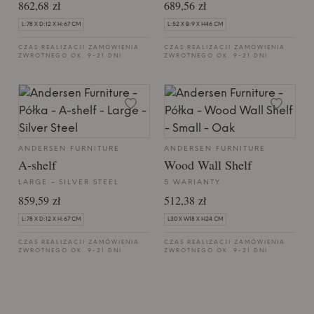
862,68 zł
689,56 zł
L:78 X D:12 X H:67 CM
L:52 X B:9 X H46 CM
CZAS REALIZACJI ZAMÓWIENIA
CZAS REALIZACJI ZAMÓWIENIA
ZWROTNEGO OK. 9-21 DNI
ZWROTNEGO OK. 9-21 DNI
ANDERSEN FURNITURE
ANDERSEN FURNITURE
A-shelf
Wood Wall Shelf
LARGE - SILVER STEEL
5 WARIANTY
859,59 zł
512,38 zł
L:78 X D:12 X H:67 CM
L30 X W18 X H24 CM
CZAS REALIZACJI ZAMÓWIENIA
CZAS REALIZACJI ZAMÓWIENIA
ZWROTNEGO OK. 9-21 DNI
ZWROTNEGO OK. 9-21 DNI