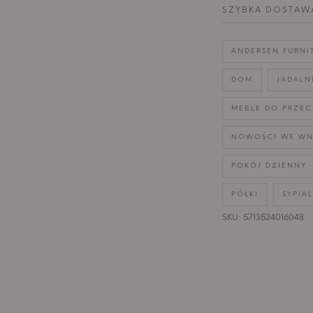
SZYBKA DOSTAW
ANDERSEN FURNI
DOM
JADALN
MEBLE DO PRZE
NOWOŚCI WE WN
POKÓJ DZIENNY
PÓŁKI
SYPIA
SKU: 5713524016048