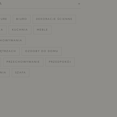
A
+
TURE
BIURO
DEKORACJE ŚCIENNE
IA
KUCHNIA
MEBLE
CHOWYWANIA
ĘTRZACH
OZDOBY DO DOMU
PRZECHOWYWANIE
PRZEDPOKÓJ
LNIA
SZAFA