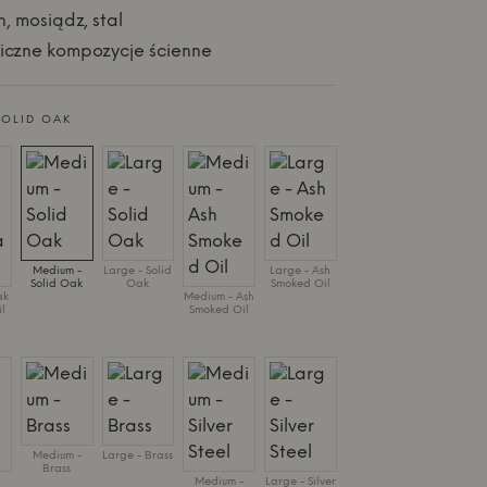
n, mosiądz, stal
iczne kompozycje ścienne
SOLID OAK
Medium -
Large - Solid
Large - Ash
Solid Oak
Oak
Smoked Oil
ak
Medium - Ash
il
Smoked Oil
Medium -
Large - Brass
Brass
Medium -
Large - Silver