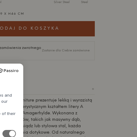
l
Silver Steel
Steel
:9 X H46 CM
ODAJ DO KOSZYKA
i zamówienia zwrotnego
Zostanie dla Ciebie zamówione
+
IE
res and
ndersen Furniture
prezentuje lekką i wyrazistą
h our
im charakterystycznym kształtem litery A
cznej półki Amagerhylde. Wykonana z
 of their
h materiałów, takich jak masywny dąb,
egancki mosiądz lub stylowa stal, każda
kalne wrażenia dotykowe. Od naturalnego