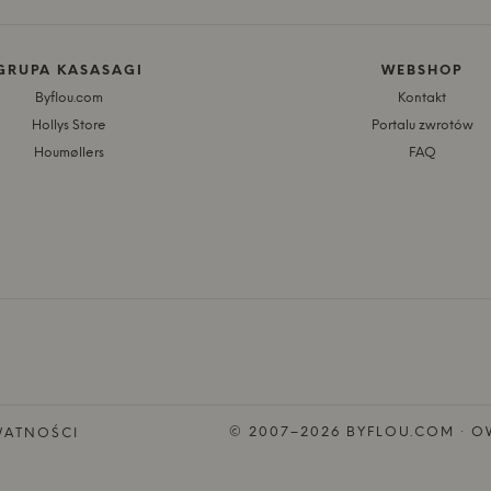
GRUPA KASASAGI
WEBSHOP
Byflou.com
Kontakt
Hollys Store
Portalu zwrotów
Houmøllers
FAQ
© 2007–2026 BYFLOU.COM · OW
WATNOŚCI