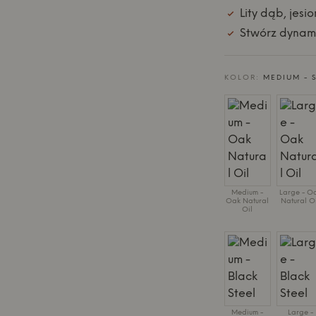
Lity dąb, jesio
Stwórz dynam
KOLOR:
MEDIUM - 
Medium -
Large - O
Oak Natural
Natural O
Oil
Medium -
Large -