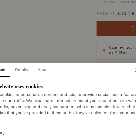
Black Steel
Black Stee
ROZMIAR:
L:52 X B
D
Czas realizacj
ok. 9-21 dni
ent
Details
About
ebsite uses cookies
O TYM PRODUKC
ookies to personalise content and ads, to provide social media featu
Półka A-Shelf od
A
se our traffic. We also share information about your use of our site wit
sylwetkę, która swo
edia, advertising and analytics partners who may combine it with other
nawiązuje do klasy
ion that you’ve provided to them or that they’ve collected from your use
.
wyselekcjonowanyc
wędzony jesion, el
wersja oferuje uni
ary