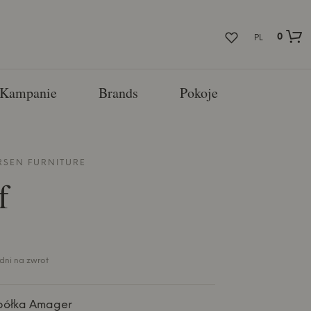
0
PL
Kampanie
Brands
Pokoje
RSEN FURNITURE
f
 dni na zwrot
półka Amager