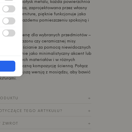
o subtelny połysk metalu, każda powierzchnia
ończona. Półka, zaprojektowana przez własny
Andersen Furniture
, pięknie funkcjonuje jako
i, nadając każdemu pomieszczeniu spokojną i
kę.
helf jako scenę dla wybranych przedmiotów –
, małego wazonu czy ceramicznej misy.
na jest na ścianie za pomocą niewidocznych
samodzielnie jako minimalistyczny akcent lub
półek z różnych materiałów i w różnych
zyło dynamiczną kompozycję ścienną. Połącz
u z chłodniejszą wersją z mosiądzu, aby bawić
ksturami.
RODUKTU
+
OTYCZĄCE TEGO ARTYKUŁU?
+
Y ZWROT
+