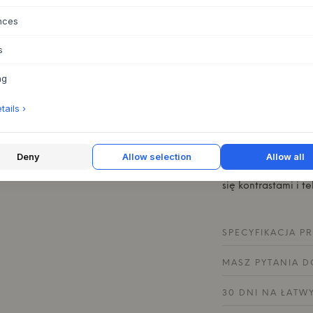
usłojenia drewna p
jest starannie wyk
nces
zespół projektowy
element rzeźbiarsk
s
przemyślaną estety
ng
Wyobraź sobie A-S
ulubionego zdjęcia
ails ›
Elegancko montowa
mocowań. Ustaw ją 
pozwól, aby kilka 
Deny
Allow selection
Allow all
orientacjach stwor
ciepłą półkę z dęb
się kontrastami i te
SPECYFIKACJA P
MASZ PYTANIA D
30 DNI NA ŁATW