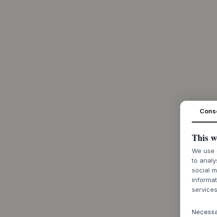
Cons
This w
We use c
to analy
social m
informat
services
Necess