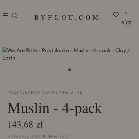
nu
PL
0
PRZYTULANKA OD
WE ARE BITTE
Muslin - 4-pack
143,68 zł
+ Wysyłka z 39 zł / 30 dni na zwrot