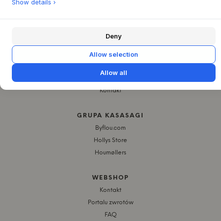
Show details ›
ZABAWKA PLUSZOWA
ZMIANA PIELUCHY
SKU: 5714804001617
Deny
O NAS
Allow selection
O Byflou.com
Allow all
Praca
Kontakt
GRUPA KASASAGI
Byflou.com
Hollys Store
Houmøllers
WEBSHOP
Kontakt
Portalu zwrotów
FAQ