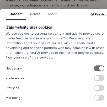
ściereczki z bawełny organicznej. Ściereczki muślinowe są
miękkie, oddychające i delikatne dla skóry dziecka.
Są idealne do codziennego użytku i łączą w sobie prostotę
Consent
Details
About
i funkcjonalność.
Wymiary: 65 x 65 cm
This website uses cookies
Materiał: 100% bawełna organiczna
We use cookies to personalise content and ads, to provide social
media features and to analyse our traffic. We also share
information about your use of our site with our social media,
MASZ PYTANIA DOTYCZĄCE TEGO ARTYKUŁU?
+
advertising and analytics partners who may combine it with other
information that you’ve provided to them or that they’ve collected
30 DNI NA ŁATWY ZWROT
+
from your use of their services.
SZYBKA DOSTAWA
+
Necessary
Preferences
DZIECI
DZIECI TEKSTYLIA
Statistics
PIELUCHY WIELORAZOWE
POKÓJ DZIECIĘCY
Marketing
SEPTIME
WE ARE BITTE
WSZYSTKIE NOWOŚCI