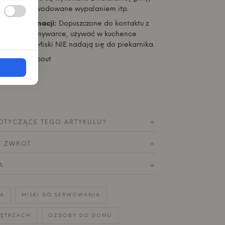
óżnice spowodowane wypalaniem itp.
zące pielęgnacji:
Dopuszczone do kontaktu z
na myć w zmywarce, używać w kuchence
amrażarce. Miski NIE nadają się do piekarnika.
ekt
Studio About
OTYCZĄCE TEGO ARTYKUŁU?
+
Y ZWROT
+
A
+
A
MISKI DO SERWOWANIA
ĘTRZACH
OZDOBY DO DOMU