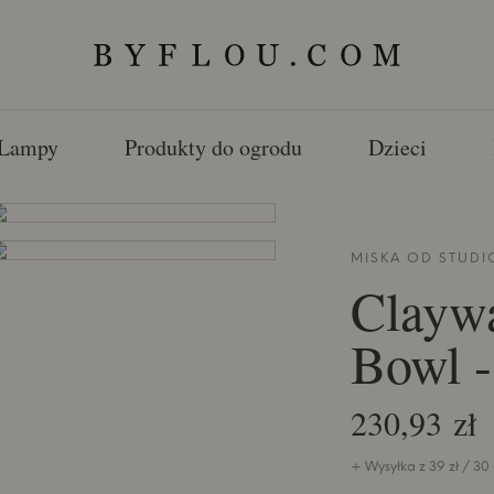
Lampy
Produkty do ogrodu
Dzieci
MISKA OD
STUDI
Claywa
Bowl -
230,93 zł
+ Wysyłka z 39 zł / 30