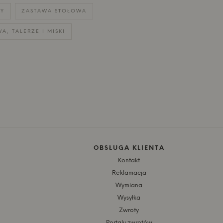
WY
ZASTAWA STOŁOWA
, TALERZE I MISKI
OBSŁUGA KLIENTA
Kontakt
Reklamacja
Wymiana
Wysyłka
Zwroty
Portalu zwrotów