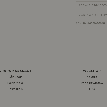
SERWIS OBIADO
ZASTAWA STOŁOWA
SKU: 5714356000588
GRUPA KASASAGI
WEBSHOP
Byflou.com
Kontakt
Hollys Store
Portalu zwrotów
Houmøllers
FAQ