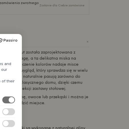
i zamówienia zwrotnego
Zostanie dla Ciebie zamówione
+
IE
Studio About
została zaprojektowana z
j i równowagę, a ta delikatna miska na
res and
jątkiem. Połączenie kolorów nadaje misce
h our
wnoważony wygląd, który sprawdza się w wielu
stołu. Miski naturalnie pasują zarówno do
 of their
i bardziej klasycznego domu, dzięki czemu
czyć do kolekcji zastawy stołowej.
 brunch, zupę, owoce lub przekąski i można je
y zaoszczędzić miejsce.
H6,4 cm
 szkliwo
nieważ miski są wykonane z naturalnej gliny,