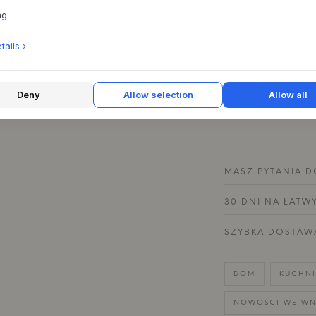
mogą wystąpić r
ng
Instrukcje dotyc
ails ›
żywnością - moż
mikrofalowej i z
Oryginalny proj
Deny
Allow selection
Allow all
MASZ PYTANIA D
30 DNI NA ŁATW
SZYBKA DOSTAW
DOM
KUCHNI
NOWOŚCI WE WN