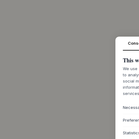
Cons
This w
We use c
to analy
social m
informat
services
Necess
Prefere
Statistic