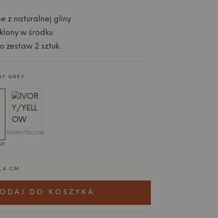
 z naturalnej gliny
zklony w środku
o zestaw 2 sztuk.
HT GREY
IVORY/YELLOW
HT
6,4 CM
ODAJ DO KOSZYKA