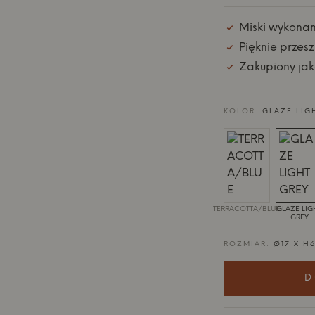
Miski wykonane
Pięknie przes
Zakupiony jak
KOLOR:
GLAZE LIG
TERRACOTTA/BLUE
GLAZE LIG
GREY
ROZMIAR:
Ø17 X H
D