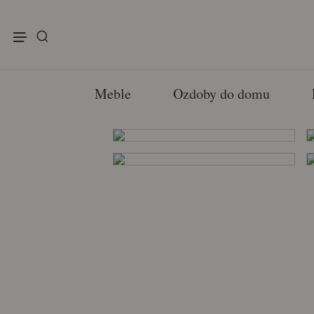
enu
Meble
Ozdoby do domu