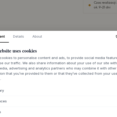
Czas realizacj
ok. 9-21 dni
ent
Details
About
O TYM PRODUKC
Seria Clayware od
ebsite uses cookies
naciskiem na spokó
ookies to personalise content and ads, to provide social media featu
brunch nie jest wy
se our traffic. We also share information about your use of our site wit
wyrazisty, ale zró
edia, advertising and analytics partners who may combine it with other
rodzajach ustawień 
ion that you’ve provided to them or that they’ve collected from your use
nowoczesnego, jak 
.
można je łatwo włą
Miski są idealne na
ary
układać w stosy, ab
nces
Wymiary:
Ø17 X 
Materiał:
Glina i
s
Specyfikacja:
Po