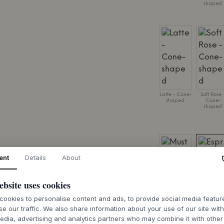
shaped
Latte - Cone-
Soft Rose 
shaped
Cone-
shaped
ent
Details
About
ebsite uses cookies
ookies to personalise content and ads, to provide social media featu
Mustard -
Espresso 
se our traffic. We also share information about your use of our site wit
Cone-
Cone-
shaped
shaped
edia, advertising and analytics partners who may combine it with other