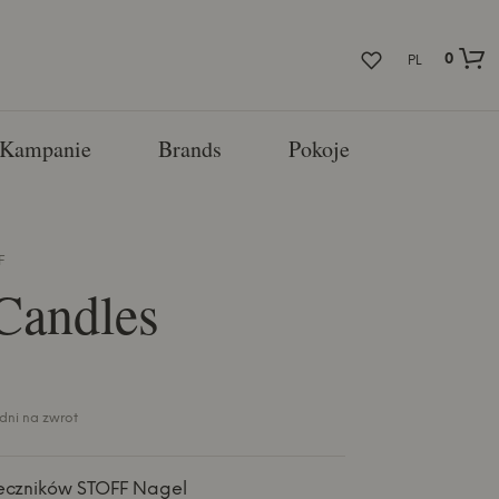
0
PL
Kampanie
Brands
Pokoje
F
Candles
 dni na zwrot
ieczników STOFF Nagel