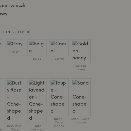
ne świeczki
owy
- CONE-SHAPED
Grey
Beige
Camel
Golden
honey
Taupe -
Sand - Cone-
Cone-
shaped
y
Dusty Rose -
Light
shaped
e-
Cone-
lavender -