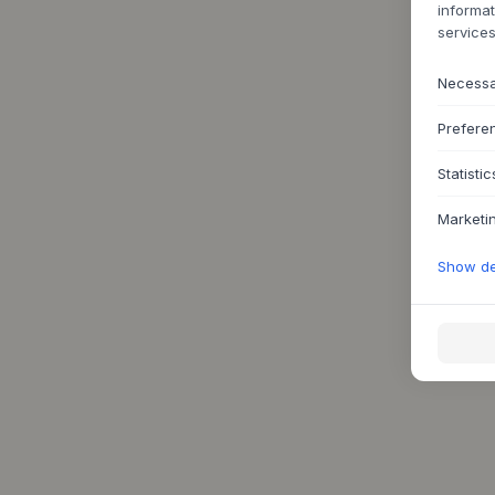
informat
services
Necess
Prefere
Statistic
Marketi
Show det