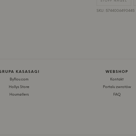
STOFF NAGEL
SKU: 5744006490445
GRUPA KASASAGI
WEBSHOP
Byflou.com
Kontakt
Hollys Store
Portalu zwrotów
Houmøllers
FAQ