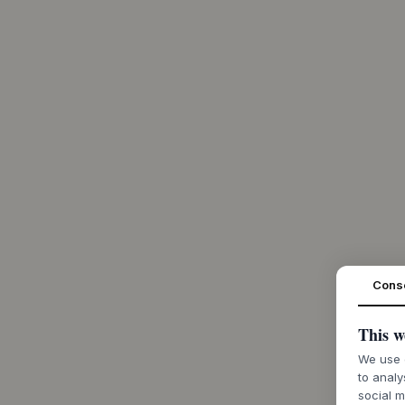
Cons
This w
We use c
to analy
social m