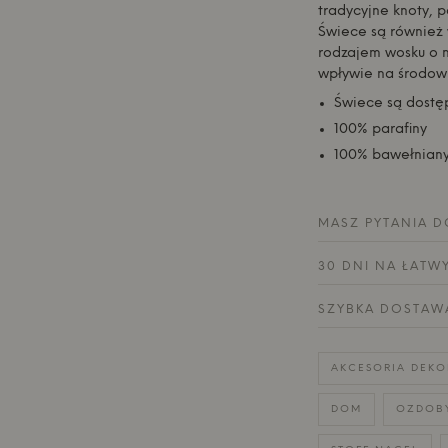
tradycyjne knoty, p
Świece są również 
rodzajem wosku o n
wpływie na środowi
Świece są dostęp
100% parafiny
100% bawełniany
MASZ PYTANIA D
30 DNI NA ŁATW
SZYBKA DOSTAW
AKCESORIA DEKO
DOM
OZDOB