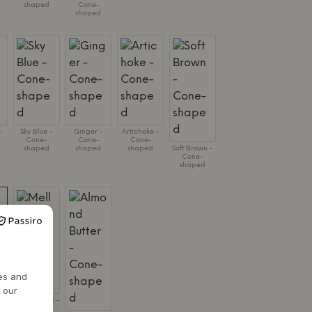
shaped
Cone-
shaped
-
Sky Blue -
Ginger -
Artichoke -
Cone-
Cone-
Cone-
shaped
shaped
shaped
Soft Brown -
Cone-
shaped
res and
-
h our
Mellow pink -
Cone-