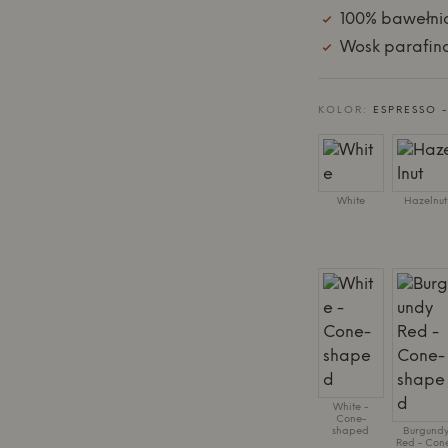
100% bawełnia
Wosk parafin
KOLOR:
ESPRESSO 
White
Hazelnut
White -
Cone-
shaped
Burgund
Red - Con