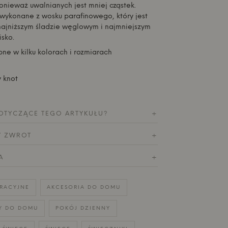
onieważ uwalnianych jest mniej cząstek.
wykonane z wosku parafinowego, który jest
ajniższym śladzie węglowym i najmniejszym
sko.
ne w kilku kolorach i rozmiarach
 knot
OTYCZĄCE TEGO ARTYKUŁU?
+
Y ZWROT
+
A
+
RACYJNE
AKCESORIA DO DOMU
Y DO DOMU
POKÓJ DZIENNY