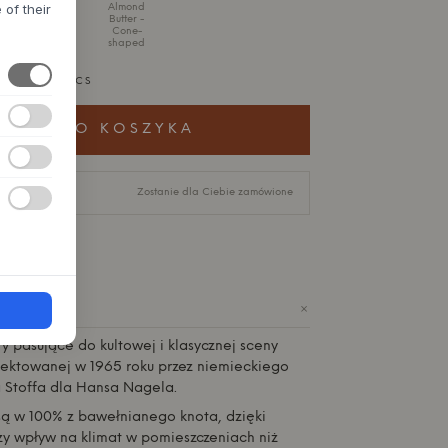
 of their
shaped
Almond
Butter -
Cone-
shaped
,3 CM - 6 PCS
ODAJ DO KOSZYKA
-12 dni
Zostanie dla Ciebie zamówione
+
IE
y pasujące do kultowej i klasycznej sceny
ektowanej w 1965 roku przez niemieckiego
 Stoffa dla Hansa Nagela.
ą w 100% z bawełnianego knota, dzięki
y wpływ na klimat w pomieszczeniach niż