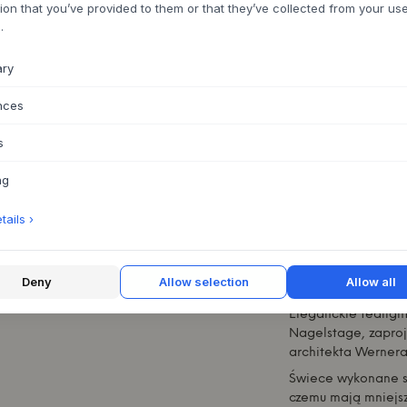
ion that you’ve provided to them or that they’ve collected from your use
.
ary
ROZMIAR:
H29 X D1
nces
D
s
Czas dostawy 7
ng
ails ›
Deny
Allow selection
Allow all
O TYM PRODUKC
Eleganckie tealight
Nagelstage, zaproj
architekta Wernera
Świece wykonane s
czemu mają mniejsz