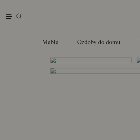
enu
Meble
Ozdoby do domu