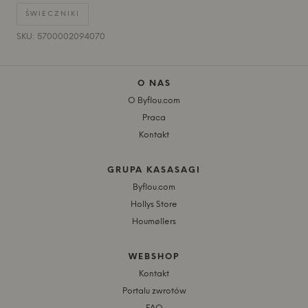
ŚWIECZNIKI
SKU: 5700002094070
O NAS
O Byflou.com
Praca
Kontakt
GRUPA KASASAGI
Byflou.com
Hollys Store
Houmøllers
WEBSHOP
Kontakt
Portalu zwrotów