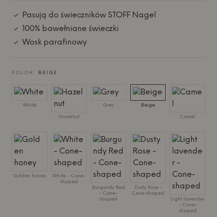
Pasują do świeczników STOFF Nagel
100% bawełniane świeczki
Wosk parafinowy
KOLOR:
BEIGE
White
Grey
Beige
Hazelnut
Camel
Golden honey
White - Cone-
shaped
Burgundy Red
Dusty Rose -
- Cone-
Cone-shaped
shaped
Light lavender
- Cone-
shaped