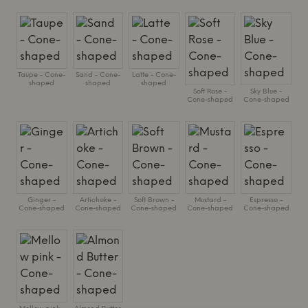
Taupe - Cone-
Sand - Cone-
Latte - Cone-
shaped
shaped
shaped
Soft Rose -
Sky Blue -
Cone-shaped
Cone-shaped
Ginger -
Artichoke -
Soft Brown -
Mustard -
Espresso -
Cone-shaped
Cone-shaped
Cone-shaped
Cone-shaped
Cone-shaped