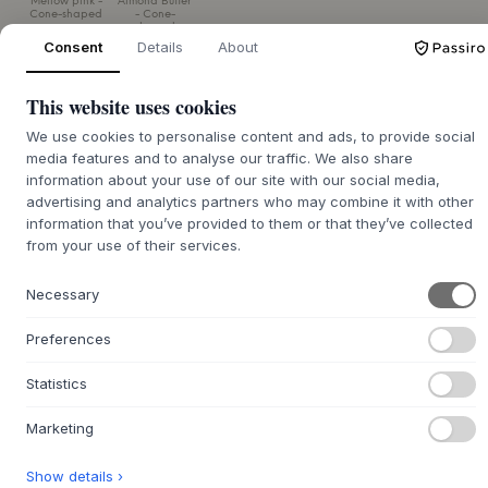
Mellow pink -
Almond Butter
Cone-shaped
- Cone-
shaped
Consent
Details
About
ROZMIAR:
H18 X D1,3 CM - 12 PCS
This website uses cookies
DODAJ DO KOSZYKA
We use cookies to personalise content and ads, to provide social
media features and to analyse our traffic. We also share
information about your use of our site with our social media,
Czas dostawy 7-12 dni
Zostanie dla Ciebie zamówione
advertising and analytics partners who may combine it with other
information that you’ve provided to them or that they’ve collected
from your use of their services.
Necessary
+
O TYM PRODUKCIE
Preferences
Eleganckie tealighty pasujące do kultowej i klasycznej
sceny Nagelstage, zaprojektowanej w 1965 roku przez
Statistics
niemieckiego architekta Wernera Stoffa dla Hansa
Nagela.
Marketing
Świece wykonane są w 100% z bawełnianego knota, dzięki
czemu mają mniejszy wpływ na klimat w pomieszczeniach
Show details ›
niż tradycyjne knoty, ponieważ uwalnianych jest mniej