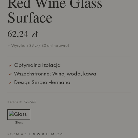
Red Wine Glass
Surface
62,24 zł
+ Wysyłka z 39 zł / 30 dni na zwrot
Optymalna izolacja
Wszechstronne: Wino, woda, kawa
Design Sergio Hermana
KOLOR:
GLASS
Glass
ROZMIAR:
L 8 W 8 H 14 CM