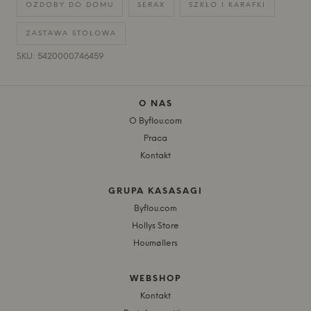
OZDOBY DO DOMU
SERAX
SZKŁO I KARAFKI
ZASTAWA STOŁOWA
SKU: 5420000746459
O NAS
O Byflou.com
Praca
Kontakt
GRUPA KASASAGI
Byflou.com
Hollys Store
Houmøllers
WEBSHOP
Kontakt