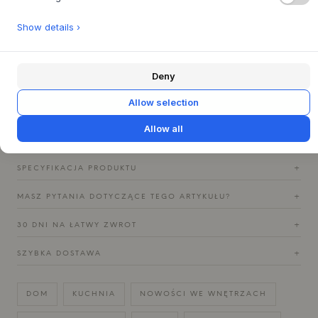
Kieliszek jest wszechstronny i pomieści wszystko, od wina
Show details ›
po wodę, koktajle czy gorącą kawę. Grube ścianki
optymalnie izolują, a dyskretne zwężenie ku krawędzi
zapewnia przyjemne doznania podczas picia. Postaw go
Deny
samodzielnie jako wyrazisty element lub połącz z innymi
elementami z kolekcji Surface, aby stworzyć harmonijną
Allow selection
aranżację stołu. Przezroczyste szkło pięknie łapie światło i
podkreśla głębię materiału, ożywiając stół.
Allow all
SPECYFIKACJA PRODUKTU
+
MASZ PYTANIA DOTYCZĄCE TEGO ARTYKUŁU?
+
30 DNI NA ŁATWY ZWROT
+
SZYBKA DOSTAWA
+
DOM
KUCHNIA
NOWOŚCI WE WNĘTRZACH