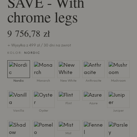
SAVE - With
chrome legs
9 756,78 zł
+ Wysyłka z 499 zł / 30 dni na zwrot
KOLOR:
NORDIC
Nordic
Monarch
New White
Anthracite
Mushroom
Flint
Azure
Vanilla
Oyster
Juniper
Mist