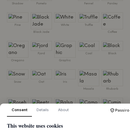
Shadow
Pomelo
Fennel
Parsley
Pine
White
Truffle
Black Jade
Coffee
Fjord
Coal
Black
Oregano
Graphic
Snow
Oat
Iris
Masala
Rhubarb
Consent
Details
About
Cumin
Rosehip
Beetroot
Balsamic
Camomile
This website uses cookies