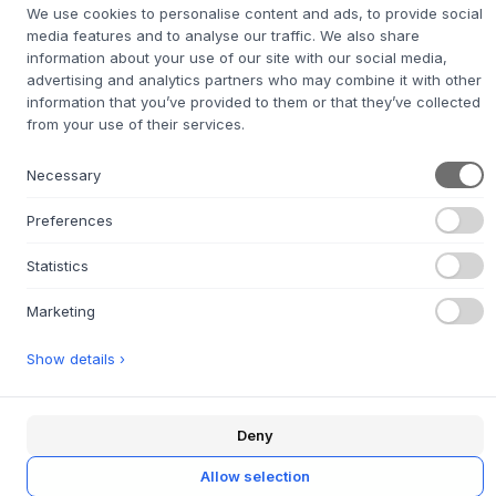
We use cookies to personalise content and ads, to provide social
media features and to analyse our traffic. We also share
information about your use of our site with our social media,
Amber
Hokkaido
Hazelnut
advertising and analytics partners who may combine it with other
information that you’ve provided to them or that they’ve collected
Nordic -
from your use of their services.
Sprzedaż akcji
ROZMIAR:
H 60.6 CM / W 139.4 CM / D 38 CM
Necessary
Preferences
DODAJ DO KOSZYKA
Statistics
Czas dostawy 7-12 dni
Zostanie dla Ciebie zamówione
Marketing
Show details ›
+
O TYM PRODUKCIE
Deny
Montana
Selection to gotowa aranżacja pięknych
modułów do przechowywania od klasycznej duńskiej marki
Allow selection
Montana
. Powstał wybór pięknych, funkcjonalnych i