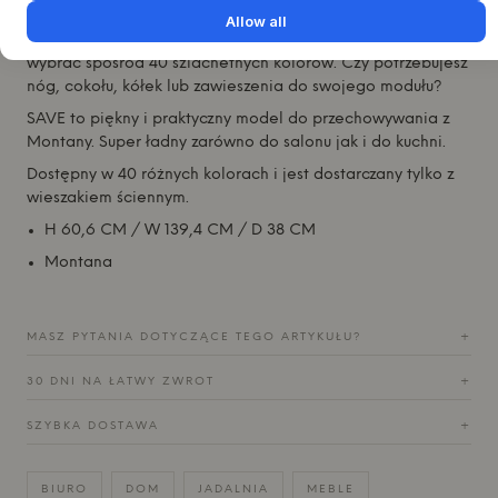
kreatywnych mebli. Wszystko, co musisz zrobić, to wybrać
Allow all
dokładnie taką kombinację, jakiej potrzebujesz, a także
wybrać spośród 40 szlachetnych kolorów. Czy potrzebujesz
nóg, cokołu, kółek lub zawieszenia do swojego modułu?
SAVE to piękny i praktyczny model do przechowywania z
Montany. Super ładny zarówno do salonu jak i do kuchni.
Dostępny w 40 różnych kolorach i jest dostarczany tylko z
wieszakiem ściennym.
H 60,6 CM / W 139,4 CM / D 38 CM
Montana
MASZ PYTANIA DOTYCZĄCE TEGO ARTYKUŁU?
+
30 DNI NA ŁATWY ZWROT
+
SZYBKA DOSTAWA
+
BIURO
DOM
JADALNIA
MEBLE