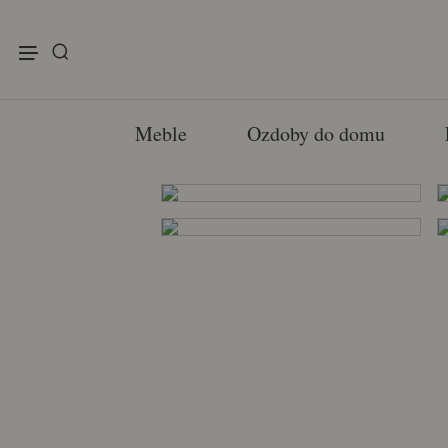
enu
Meble
Ozdoby do domu