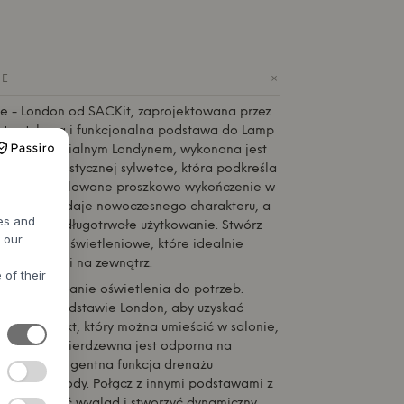
+
IE
e - London od
SACKit
, zaprojektowana przez
, to stylowa i funkcjonalna podstawa do Lamp
rowana industrialnym Londynem, wykonana jest
j o minimalistycznej sylwetce, która podkreśla
ateriału. Malowane proszkowo wykończenie w
b białym dodaje nowoczesnego charakteru, a
res and
a zapewnia długotrwałe użytkowanie. Stwórz
h our
wiązanie oświetleniowe, które idealnie
nętrz, jak i na zewnątrz.
 of their
a dostosowanie oświetlenia do potrzeb.
ligent w podstawie London, aby uzyskać
nalny projekt, który można umieścić w salonie,
odzie. Stal nierdzewna jest odporna na
zne, a inteligentna funkcja drenażu
niu się wody. Połącz z innymi podstawami z
y urozmaicić wygląd i stworzyć dynamiczny