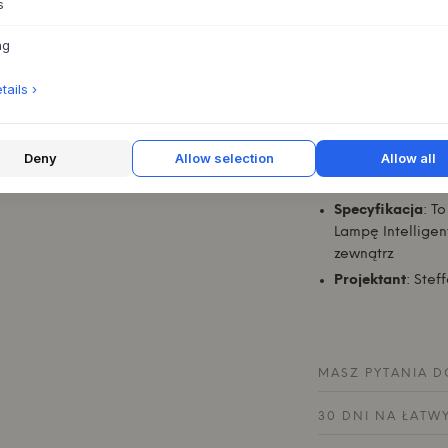
s
wystrój wnętrza.
ng
Firma Steffensen &
projektów z nacisk
ails ›
tradycję projektowa
wszechstronnymi pr
Razem tworzą estet
Deny
Allow selection
Allow all
Materiały
: stal 
malowana proszk
Specyfikacja
: T
Lampę Intelligen
zewnątrz
Projektant
: Stef
MASZ PYTANIA D
30 DNI NA ŁATW