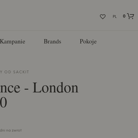
0
PL
Kampanie
Brands
Pokoje
PY OD
SACKIT
nce - London
10
 dni na zwrot