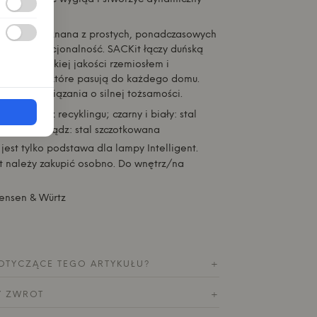
 Würtz jest znana z prostych, ponadczasowych
iem na funkcjonalność.
SACKit
łączy duńską
nia z wysokiej jakości rzemiosłem i
oduktami, które pasują do każdego domu.
yczne rozwiązania o silnej tożsamości.
nierdzewna z recyklingu; czarny i biały: stal
owo; mosiądz: stal szczotkowana
o jest tylko podstawa dla lampy Intelligent.
t należy zakupić osobno. Do wnętrz/na
fensen & Würtz
OTYCZĄCE TEGO ARTYKUŁU?
+
Y ZWROT
+