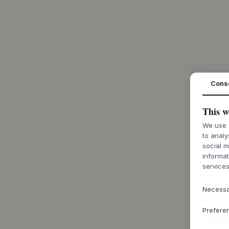
Cons
This w
We use c
to analy
social m
informat
services
Necess
Prefere