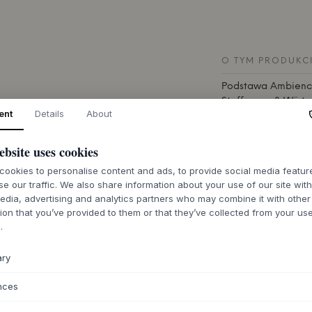
O TYM PRODUKC
Podstawa Ambienc
Steffensen & Würtz
ent
Details
About
Intelligent. Inspi
ze stali nierdzewne
surową estetykę m
ebsite uses cookies
kolorze czarnym lu
ookies to personalise content and ads, to provide social media featu
solidna konstrukcj
se our traffic. We also share information about your use of our site wit
bezprzewodowe roz
edia, advertising and analytics partners who may combine it with other
pasuje zarówno do w
ion that you’ve provided to them or that they’ve collected from your use
Ta podstawa ułatwi
.
Umieść lampę Intel
elegancki i funkcjo
ary
na patio lub w ogr
warunki atmosferyc
nces
zapobiega gromadze
serii Ambience, ab