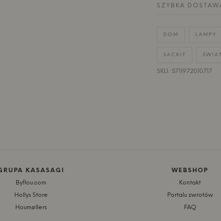
SZYBKA DOSTAW
DOM
LAMPY
SACKIT
ŚWIA
SKU: 5711972010717
GRUPA KASASAGI
WEBSHOP
Byflou.com
Kontakt
Hollys Store
Portalu zwrotów
Houmøllers
FAQ