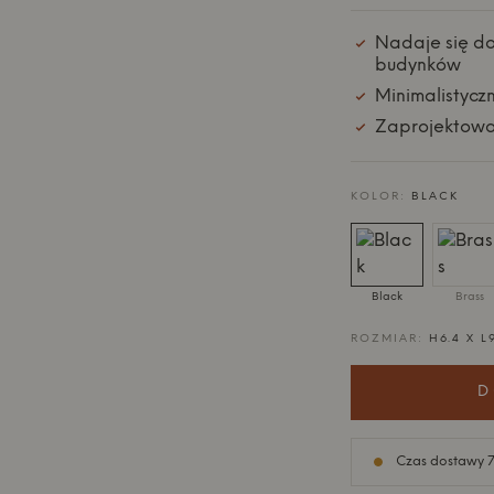
Nadaje się do
budynków
Minimalistycz
Zaprojektowa
KOLOR:
BLACK
Black
Brass
ROZMIAR:
H6.4 X L
D
Czas dostawy 7