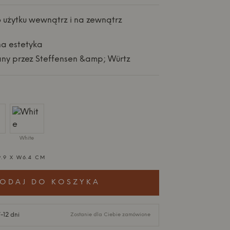
 użytku wewnątrz i na zewnątrz
na estetyka
ny przez Steffensen &amp; Würtz
White
9.9 X W6.4 CM
ODAJ DO KOSZYKA
-12 dni
Zostanie dla Ciebie zamówione