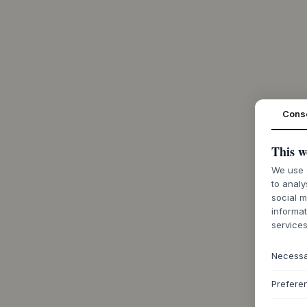
Cons
This w
We use c
to analy
social m
informat
services
Necess
Prefere