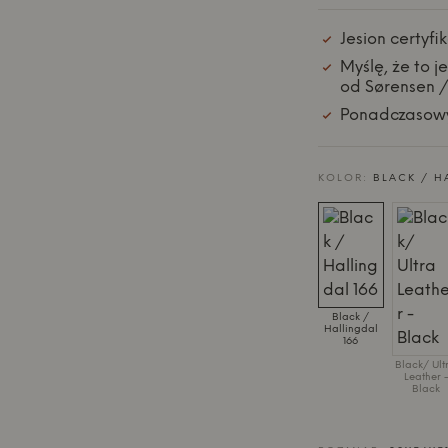
Jesion certyf
Myślę, że to j
od Sørensen /
Ponadczasowy
KOLOR:
BLACK / H
Black /
Hallingdal
166
Black/ Ult
Leather -
Black