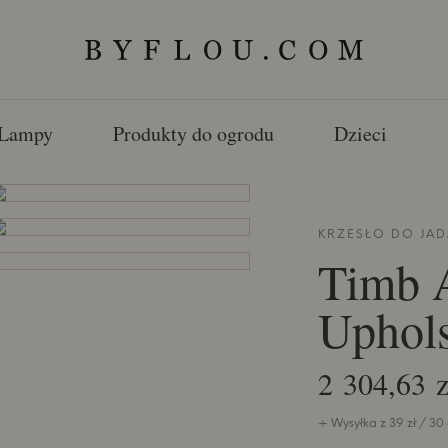
Lampy
Produkty do ogrodu
Dzieci
KRZESŁO DO JA
Timb 
Uphols
2 304,63 z
+ Wysyłka z 39 zł / 30