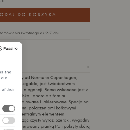
.5
ODAJ DO KOSZYKA
 zamówienia zwrotnego ok. 9-21 dni
+
IE
res and
h our
r Upholstery od
Normann Copenhagen
,
zez Simona Legalda, jest świadectwem
 of their
a i subtelnej elegancji. Rama wykonana jest z
miast siedzisko i oparcie z forniru
elementy malowane i lakierowane. Specjalna
a z tradycyjnymi połączeniami kołkowymi
 staje się centralnym elementem
ualnym, tworząc czysty wyraz. Szeroki, wygodny
oparcia, tapicerowany pianką PU i pokryty skórą