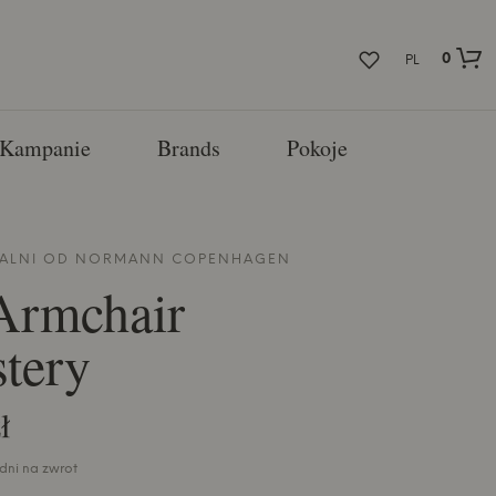
0
PL
Kampanie
Brands
Pokoje
DALNI OD
NORMANN COPENHAGEN
Armchair
tery
ł
 dni na zwrot