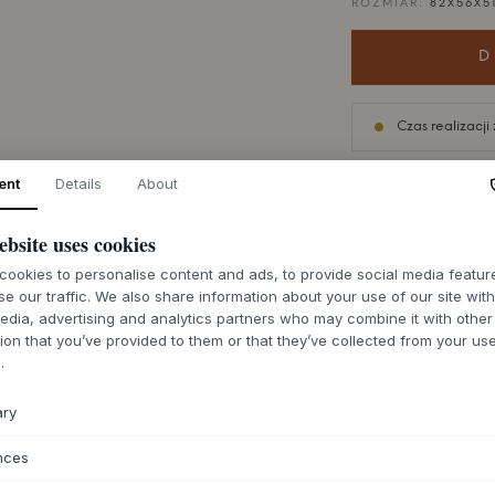
ROZMIAR:
82X56X51
D
Czas realizacji
ent
Details
About
ebsite uses cookies
O TYM PRODUKC
ookies to personalise content and ads, to provide social media featu
se our traffic. We also share information about your use of our site wit
Fotel Timb Armchai
edia, advertising and analytics partners who may combine it with other
zaprojektowany pr
ion that you’ve provided to them or that they’ve collected from your use
solidnego rzemiosł
.
litego jesionu, nato
jesionowego, oba 
ary
konstrukcja krzesł
sprawia, że drewno
nces
strukturalnym i wiz
profil siedziska i 