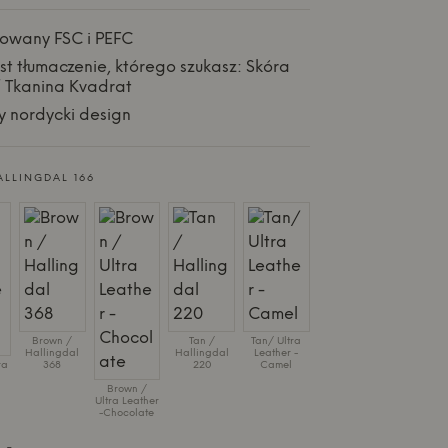
ikowany FSC i PEFC
est tłumaczenie, którego szukasz: Skóra
 Tkanina Kvadrat
 nordycki design
ALLINGDAL 166
Brown /
Tan /
Tan/ Ultra
Hallingdal
Hallingdal
Leather -
ra
368
220
Camel
Brown /
Ultra Leather
-Chocolate