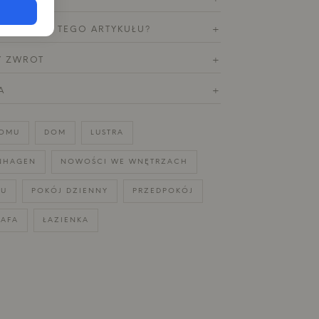
OTYCZĄCE TEGO ARTYKUŁU?
+
Y ZWROT
+
A
+
DOMU
DOM
LUSTRA
NHAGEN
NOWOŚCI WE WNĘTRZACH
MU
POKÓJ DZIENNY
PRZEDPOKÓJ
ZAFA
ŁAZIENKA