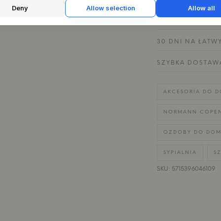
Deny
Allow selection
Allow all
MASZ PYTANIA D
30 DNI NA ŁATW
SZYBKA DOSTAW
AKCESORIA DO 
NORMANN COPE
OZDOBY DO DO
SYPIALNIA
S
SKU: 5715396046109