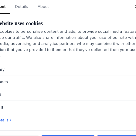
ent
Details
About
O TYM PRODUKC
Lustro Illu Mirror o
ebsite uses cookies
ścienne, które dzięk
wbudowanemu oświe
ookies to personalise content and ads, to provide social media featu
delikatnego blasku
se our traffic. We also share information about your use of our site wit
lustro zostało stwo
edia, advertising and analytics partners who may combine it with other
lustrzanego, akryl
ion that you’ve provided to them or that they’ve collected from your use
.
zarówno solidny, j
lustru Illu Mirror r
tworzy zachęcając
ary
Ściemniane światło,
nces
atmosferę i sprawia
toaletce lub jako e
s
Illu Mirror samodzi
lub stwórz dynamicz
ng
dziełami sztuki. Mię
różne tekstury i ko
ails ›
SPECYFIKACJA P