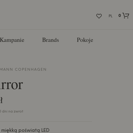
0
PL
Kampanie
Brands
Pokoje
MANN COPENHAGEN
irror
ł
0 dni na zwrot
z miękką poświatą LED