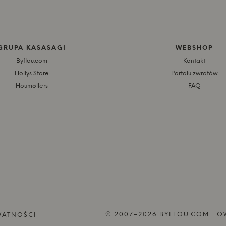
GRUPA KASASAGI
WEBSHOP
Byflou.com
Kontakt
Hollys Store
Portalu zwrotów
Houmøllers
FAQ
© 2007–2026 BYFLOU.COM · OW
WATNOŚCI