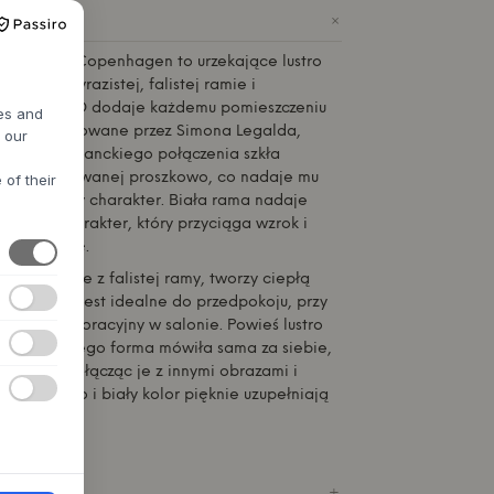
+
IE
d
Normann Copenhagen
to urzekające lustro
i swojej wyrazistej, falistej ramie i
tleniu LED dodaje każdemu pomieszczeniu
res and
. Zaprojektowane przez Simona Legalda,
h our
rzone z eleganckiego połączenia szkła
u i stali malowanej proszkowo, co nadaje mu
 of their
ak i zabawny charakter. Biała rama nadaje
zeźbiarski charakter, który przyciąga wzrok i
ą atmosferę.
 emanujące z falistej ramy, tworzy ciepłą
, że lustro jest idealne do przedpokoju, przy
lement dekoracyjny w salonie. Powieś lustro
elnie, aby jego forma mówiła sama za siebie,
ną ścianę, łącząc je z innymi obrazami i
kkie światło i biały kolor pięknie uzupełniają
lory w domu.
RODUKTU
+