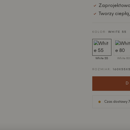
Zaprojektowa
Tworzy ciepłą
KOLOR:
WHITE 55
White 55
White 80
ROZMIAR:
160X55X
D
Czas dostawy 7