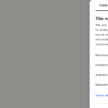
Cons
This w
We use c
to analy
social m
informat
services
Necess
Prefere
Statistic
Marketi
Show det