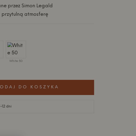
ne przez Simon Legald
, przytulną atmosferę
White 50
5
ODAJ DO KOSZYKA
-12 dni