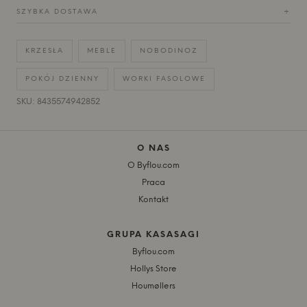
SZYBKA DOSTAWA
+
KRZESŁA
MEBLE
NOBODINOZ
POKÓJ DZIENNY
WORKI FASOLOWE
SKU: 8435574942852
O NAS
O Byflou.com
Praca
Kontakt
GRUPA KASASAGI
Byflou.com
Hollys Store
Houmøllers