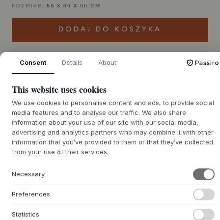
ROZMIAR:
55 X 35 X 55 CM
DODAJ DO KOSZYKA
Czas realizacji zamówienia
Consent
Details
About
Zostanie dla Ciebie zamówione
zwrotnego ok. 9-21 dni
This website uses cookies
We use cookies to personalise content and ads, to provide social
media features and to analyse our traffic. We also share
+
O TYM PRODUKCIE
information about your use of our site with our social media,
advertising and analytics partners who may combine it with other
Pufa Otto Ottoman Beanbag marki
Nobodinoz
to pufa w
information that you’ve provided to them or that they’ve collected
stylu otomańskim, zaprojektowana tak, aby zapewnić
from your use of their services.
zarówno komfort, jak i graficzny wyraz. Zewnętrzne
pokrycie wykonane jest z charakterystycznej tkaniny
Necessary
Havana, tkanej ze 100% bawełny organicznej, co zapewnia
solidną i przyjemną powierzchnię. Wewnątrz podszewka z
Preferences
polipropylenu zapewnia trwałość, a wypełnienie z
recyklingowanych resztek pianki elastycznie dopasowuje
Statistics
się do ciała. Pokrowiec jest zdejmowany, co podkreśla