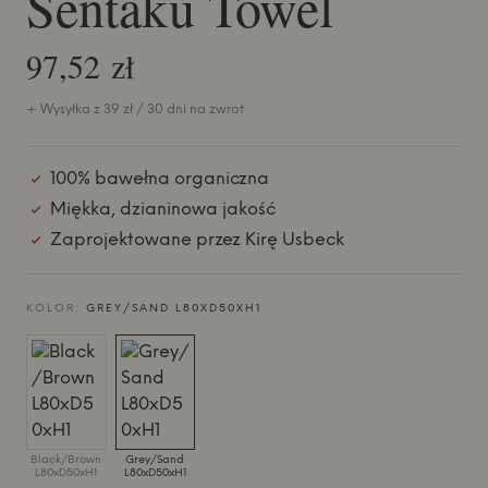
Sentaku Towel
97,52 zł
+ Wysyłka z 39 zł / 30 dni na zwrot
100% bawełna organiczna
Miękka, dzianinowa jakość
Zaprojektowane przez Kirę Usbeck
KOLOR:
GREY/SAND L80XD50XH1
Black/Brown
Grey/Sand
L80xD50xH1
L80xD50xH1