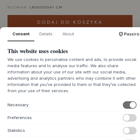
ROZMIAR:
L80XD50XH1 CM
DODAJ DO KOSZYKA
Consent
Details
About
Czas realizacji zamówienia
Zostanie dla Ciebie zamówione
zwrotnego ok. 9-21 dni
This website uses cookies
We use cookies to personalise content and ads, to provide social
media features and to analyse our traffic. We also share
information about your use of our site with our social media,
advertising and analytics partners who may combine it with other
+
O TYM PRODUKCIE
information that you’ve provided to them or that they’ve collected
from your use of their services.
Ręcznik Sentaku Towel od
MUUBS
, zaprojektowany przez
Kirę Usbeck, to piękny przykład codziennego designu,
który podnosi estetykę kuchni. Ręcznik wykonany jest w
Necessary
100% z bawełny organicznej o miękkiej, dzianinowej
jakości, która oferuje subtelny efekt melanżu. Ta zmysłowa
Preferences
tekstura i spokojna gra kolorów wprowadzają do
pomieszczenia poczucie spokoju i przemyślanej prostoty,
Statistics
funkcjonując jako stylowy element sam w sobie.