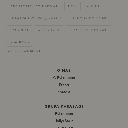
AKCESORIA ŁAZIENKOWE
DOM
MUUBS
NOWOŚCI WE WNĘTRZACH
OZDOBY DO DOMU
RĘCZNIKI
STYL ŻYCIA
TEKSTYLIA DOMOWE
ŁAZIENKA
SKU: 5713524046960
O NAS
O Byflou.com
Praca
Kontakt
GRUPA KASASAGI
Byflou.com
Hollys Store