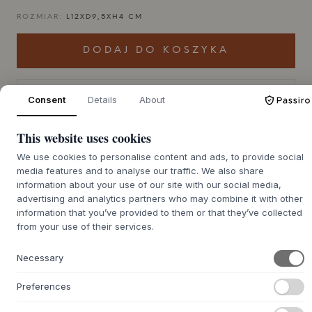
ROZMIAR:
L12XD9,5XH4 CM
DODAJ DO KOSZYKA
Czas realizacji zamówienia
Consent
Details
About
Zostanie dla Ciebie zamówione
zwrotnego ok. 9-21 dni
This website uses cookies
We use cookies to personalise content and ads, to provide social
media features and to analyse our traffic. We also share
+
O TYM PRODUKCIE
information about your use of our site with our social media,
advertising and analytics partners who may combine it with other
Miska Ripe Snack Bowl od
MUUBS
prezentuje się z miękką i
information that you’ve provided to them or that they’ve collected
organiczną sylwetką, która pięknie łączy się z nowoczesną,
from your use of their services.
żłobioną powierzchnią. Każda miska jest ręcznie dmuchana
ze szkła, co nadaje jej delikatną teksturę i lekką
Necessary
nieregularność, świadczącą o rzemieślniczym wykonaniu. Ta
dotykowa jakość, w połączeniu z wybranym kolorem –
Preferences
przezroczystym szkłem lub głębokim odcieniem Smoked
Brown – sprawia, że jest to mały, rzeźbiarski element, który