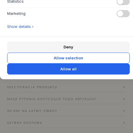
Statistics
wprowadza do pomieszczenia spokojną i zachęcającą
atmosferę.
Marketing
Kompaktowy kształt sprawia, że idealnie nadaje się do
serwowania małych przekąsek, ale Ripe Snack Bowl to coś
Show details ›
więcej niż tylko praktyczna miska. Postaw ją samodzielnie
na stoliku bocznym, aby uchwycić światło i pozwolić, by
żłobiona struktura szkła wyszła na pierwszy plan, lub stwórz
Deny
harmonijne tableau, łącząc ją z innymi elementami z serii
Ripe od
MUUBS
. Ręcznie dmuchane szkło pozwala światłu
Allow selection
grać na powierzchni i podkreślać kolory tego, co zawiera,
czy to garść orzechów, czy po prostu lekkość powietrza.
Allow all
SPECYFIKACJA PRODUKTU
+
MASZ PYTANIA DOTYCZĄCE TEGO ARTYKUŁU?
+
30 DNI NA ŁATWY ZWROT
+
SZYBKA DOSTAWA
+