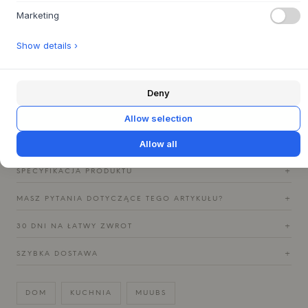
Użyj talerza obiadowego Mame jako artystycznego płótna
Marketing
dla swoich kulinarnych kreacji lub pozwól mu stać
samodzielnie jako element dekoracyjny na półce
Show details ›
kuchennej. Połącz go z innymi elementami z serii Mame,
aby uzyskać kompletny wygląd, lub zestaw go z surowymi
elementami z młotkowanej stali z serii Uta, aby podkreślić
Deny
autentyczną i ziemistą atmosferę. Zmienne kolory szkliwa
różnie łapią światło i tworzą głębię, która wzbogaca każdy
Allow selection
posiłek.
Allow all
SPECYFIKACJA PRODUKTU
+
MASZ PYTANIA DOTYCZĄCE TEGO ARTYKUŁU?
+
30 DNI NA ŁATWY ZWROT
+
SZYBKA DOSTAWA
+
DOM
KUCHNIA
MUUBS