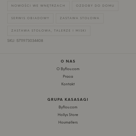
NOWOŚCI WE WNĘTRZACH
OZDOBY DO DOMU
SERWIS OBIADOWY
ZASTAWA STOŁOWA
ZASTAWA STOŁOWA, TALERZE I MISKI
SKU: 5711973034408
O NAS
O Byflou.com
Praca
Kontakt
GRUPA KASASAGI
Byflou.com
Hollys Store
Houmøllers