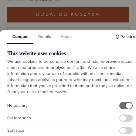
ROZMIAR:
L31XD24XH3 CM
DODAJ DO KOSZYKA
Czas realizacji zamówienia
Consent
Details
About
Zostanie dla Ciebie zamówione
zwrotnego ok. 9-21 dni
This website uses cookies
We use cookies to personalise content and ads, to provide social
media features and to analyse our traffic. We also share
+
O TYM PRODUKCIE
information about your use of our site with our social media,
advertising and analytics partners who may combine it with other
Talerz obiadowy Mame od
MUUBS
to piękne i organiczne
information that you’ve provided to them or that they’ve collected
naczynie, które wprowadza spokój natury do codziennego
from your use of their services.
życia. Owalny kształt, inspirowany fasolą, oraz reaktywne
szkliwo nadają każdemu talerzowi unikalny wygląd z
Necessary
niuansowanymi odcieniami kolorów i żywą powierzchnią.
Wykonany z wytrzymałej kamionki i zaprojektowany z
Preferences
dyskretną elegancją, pełni funkcję rzeźbiarskiego
elementu na stole, zapraszając do uważności i estetycznej
Statistics
przyjemności.