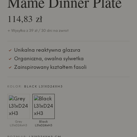
Mame Dinner Plate
114,83 zł
+ Wysyłka z 39 zł / 30 dni na zwrot
Unikalna reaktywna glazura
Organiczna, owalna sylwetka
Zainspirowany kształtem fasoli
KOLOR:
BLACK L31XD24XH3
Grey
Black
L31xD24xH3
L31xD24xH3