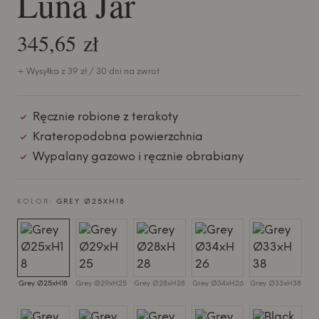
Luna Jar
345,65 zł
+ Wysyłka z 39 zł / 30 dni na zwrot
Ręcznie robione z terakoty
Krateropodobna powierzchnia
Wypalany gazowo i ręcznie obrabiany
KOLOR:
GREY Ø25XH18
Grey Ø25xH18
Grey Ø29xH25
Grey Ø28xH28
Grey Ø34xH26
Grey Ø33xH38