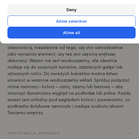
następnie wazon jest wypalany i ręcznie obrabiany
Deny
palnikiem gazowym. Tworzy to rustykalną, kraterową
powierzchnię z małymi wypukłościami, nadając każdemu
Allow selection
Luna Jar żywy i rzeźbiarski wyraz. Dodaje on pomieszczeniu
głębi i poczucia spokojnej, nordyckiej estetyki.
Allow all
Luna Jar został zaprojektowany, aby wzbogacić dom swoją
obecnością, niezależnie od tego, czy stoi samodzielnie
jako wyrazisty element, czy też jest częścią większej
dekoracji. Wazon nie jest wodoszczelny, ale idealnie
nadaje się do suszonych kwiatów, ozdobnych gałęzi lub
sztucznych roślin. Do świeżych bukietów można łatwo
umieścić w wazonie wodoszczelny wkład. Spróbuj połączyć
różne rozmiary i kolory – szary, czarny lub beżowy – aby
stworzyć dynamiczny wygląd na podłodze lub półce. Każdy
wazon jest unikalny pod względem koloru i powierzchni, co
podkreśla dotykowe rzemiosło i nadaje osobisty akcent
Twojemu wnętrzu.
SPECYFIKACJA PRODUKTU
+