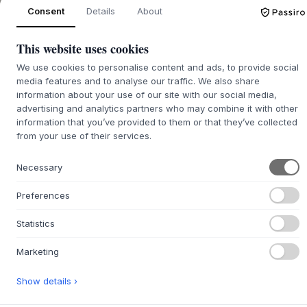
Consent
Details
About
Beige
Ø35xH60
This website uses cookies
ROZMIAR:
Ø25XH18 CM
We use cookies to personalise content and ads, to provide social
media features and to analyse our traffic. We also share
DODAJ DO KOSZYKA
information about your use of our site with our social media,
advertising and analytics partners who may combine it with other
information that you’ve provided to them or that they’ve collected
Czas realizacji zamówienia
from your use of their services.
Zostanie dla Ciebie zamówione
zwrotnego ok. 9-21 dni
Necessary
Preferences
+
O TYM PRODUKCIE
Statistics
Wazon Luna Jar od
MUUBS
, zaprojektowany przez Birgitte
Rømer, to piękna interpretacja surowego piękna natury.
Marketing
Każdy wazon jest ręcznie wykonany z terakoty i prezentuje
organiczną sylwetkę, przypominającą powierzchnię
Show details ›
księżyca. Unikalna tekstura powstaje w wyniku starannego
procesu, podczas którego nakładana jest farba, a