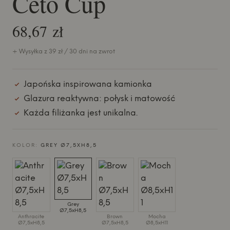
Ceto Cup
68,67 zł
+ Wysyłka z 39 zł / 30 dni na zwrot
Japońska inspirowana kamionka
Glazura reaktywna: połysk i matowość
Każda filiżanka jest unikalna.
KOLOR:
GREY Ø7,5XH8,5
Grey
Ø7,5xH8,5
Anthracite
Brown
Mocha
Ø7,5xH8,5
Ø7,5xH8,5
Ø8,5xH11