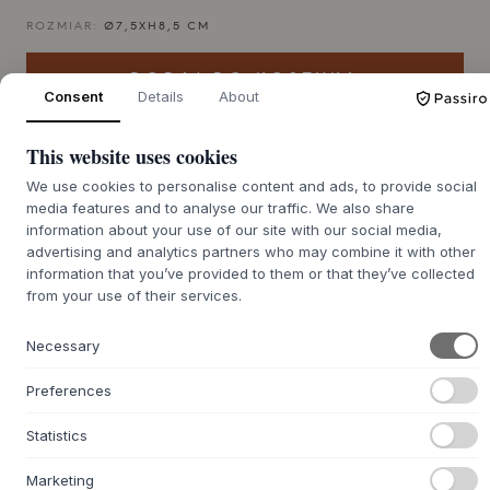
ROZMIAR:
Ø7,5XH8,5 CM
DODAJ DO KOSZYKA
Consent
Details
About
Czas realizacji zamówienia zwrotnego ok. 9-21 dni
This website uses cookies
We use cookies to personalise content and ads, to provide social
media features and to analyse our traffic. We also share
information about your use of our site with our social media,
advertising and analytics partners who may combine it with other
+
O TYM PRODUKCIE
information that you’ve provided to them or that they’ve collected
from your use of their services.
Kubek Ceto od
MUUBS
to piękny element kamionki, który
oddaje hołd japońskim tradycjom ceramicznym swoją
uduchowioną i autentyczną formą. Zaprojektowany przez
Necessary
wewnętrzny zespół
MUUBS
, kubek prezentuje
Preferences
charakterystyczną asymetryczną sylwetkę i elegancką,
lekko podniesioną podstawę, nadającą wrażenie
Statistics
unoszenia się. Powierzchnia wzbogacona jest reaktywnym
szkliwem, które tworzy urzekającą grę między połyskiem a
Marketing
matem. Każdy kubek Ceto jest unikalny dzięki swoim