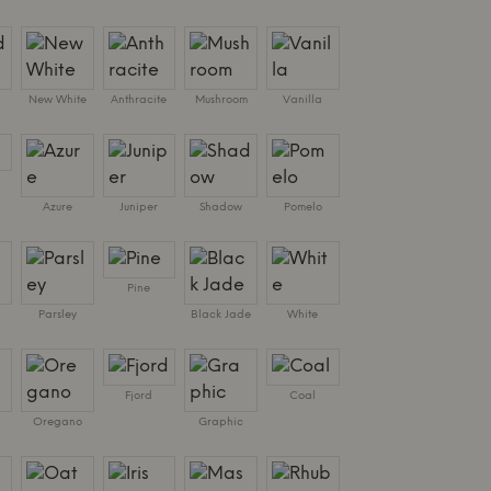
New White
Anthracite
Mushroom
Vanilla
Azure
Juniper
Shadow
Pomelo
Pine
Parsley
Black Jade
White
Fjord
Coal
Oregano
Graphic