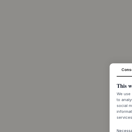
Cons
This w
We use c
to analy
social m
informat
services
Necess