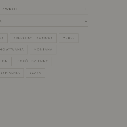
Y ZWROT
+
A
+
SY
KREDENSY I KOMODY
MEBLE
CHOWYWANIA
MONTANA
TION
POKÓJ DZIENNY
SYPIALNIA
SZAFA