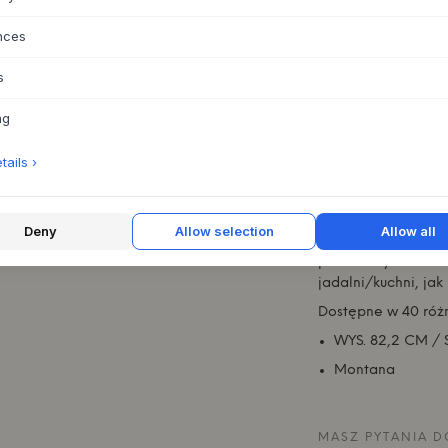
nces
O TYM PRODUKC
s
Montana
Selection
przechowywania od 
ng
wybór pięknych, fu
co musisz zrobić, t
ails ›
potrzebujesz, a ta
Czy potrzebujesz n
modułu?
Deny
Allow selection
Allow all
COUPLE to piękny 
przechowywania - 
jadalni/kuchni, jak 
Dostępne w 40 różn
WYS. 82,2 CM / 
Montana
MASZ PYTANIA D