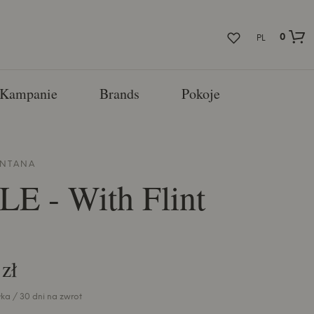
0
PL
Kampanie
Brands
Pokoje
NTANA
E - With Flint
zł
ka / 30 dni na zwrot