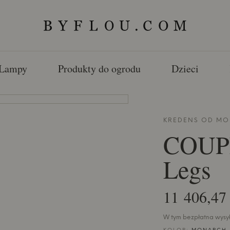
Lampy
Produkty do ogrodu
Dzieci
KREDENS OD
MO
COUPL
Legs
11 406,47 
W tym bezpłatna wysył