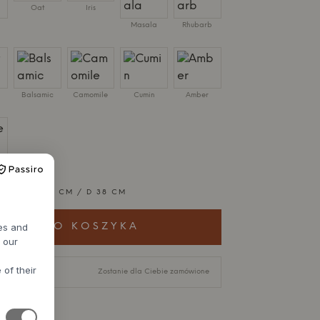
Oat
Iris
Masala
Rhubarb
Balsamic
Camomile
Cumin
Amber
M / W 139.2 CM / D 38 CM
res and
ODAJ DO KOSZYKA
h our
 of their
-8 tygodni
Zostanie dla Ciebie zamówione