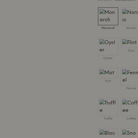
KOLOR:
MONARCH
Monarch
Nordic
Flint
Oyster
Mist
Fennel
Truffle
Coffee