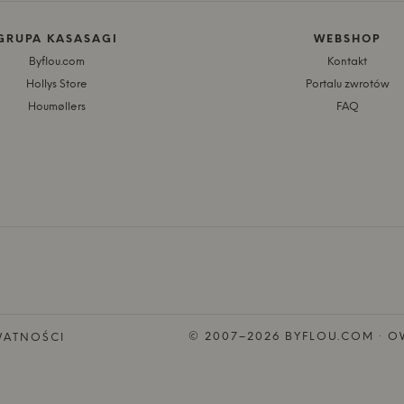
GRUPA KASASAGI
WEBSHOP
Byflou.com
Kontakt
Hollys Store
Portalu zwrotów
Houmøllers
FAQ
© 2007–2026 BYFLOU.COM · OW
WATNOŚCI