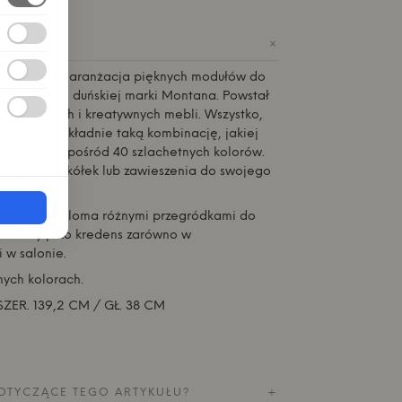
+
IE
 to gotowa aranżacja pięknych modułów do
klasycznej duńskiej marki
Montana
. Powstał
nkcjonalnych i kreatywnych mebli. Wszystko,
o wybrać dokładnie taką kombinację, jakiej
kże wybrać spośród 40 szlachetnych kolorów.
óg, cokołu, kółek lub zawieszenia do swojego
moduł z wieloma różnymi przegródkami do
idealny jako kredens zarówno w
i w salonie.
ych kolorach.
SZER. 139,2 CM / GŁ. 38 CM
OTYCZĄCE TEGO ARTYKUŁU?
+