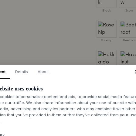
Black
Snow
Rosehip
Beetroot
Hokkaido
Hazelnut
ent
Details
About
ROZMIAR:
H 82.2 C
ebsite uses cookies
ookies to personalise content and ads, to provide social media featu
D
se our traffic. We also share information about your use of our site wit
edia, advertising and analytics partners who may combine it with other
ion that you’ve provided to them or that they’ve collected from your use
Czas dostawy 6
.
ary