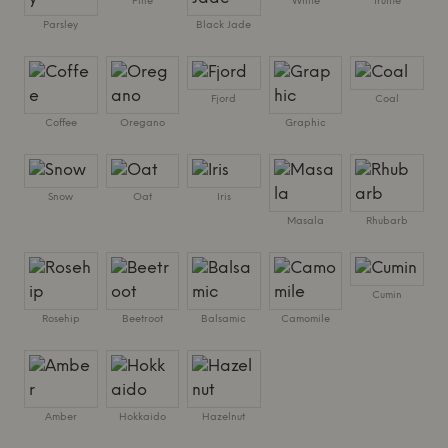
Pine
White
Truffle
Parsley
Black Jade
Fjord
Coal
Coffee
Oregano
Graphic
Snow
Oat
Iris
Masala
Rhubarb
Cumin
Rosehip
Beetroot
Balsamic
Camomile
Amber
Hokkaido
Hazelnut