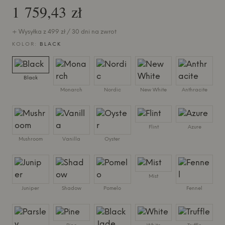
1 759,43 zł
+ Wysyłka z 499 zł / 30 dni na zwrot
KOLOR:
BLACK
Black
Monarch
Nordic
New White
Anthracite
Flint
Azure
Mushroom
Vanilla
Oyster
Mist
Juniper
Shadow
Pomelo
Fennel