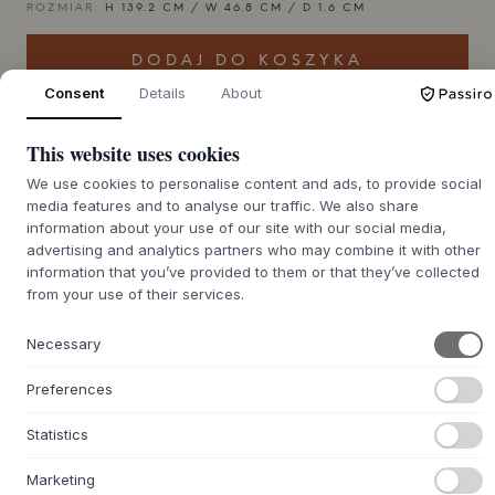
ROZMIAR:
H 139.2 CM / W 46.8 CM / D 1.6 CM
DODAJ DO KOSZYKA
Consent
Details
About
Czas dostawy 6-8 tygodni
Zostanie dla Ciebie zamówione
This website uses cookies
We use cookies to personalise content and ads, to provide social
media features and to analyse our traffic. We also share
information about your use of our site with our social media,
+
O TYM PRODUKCIE
advertising and analytics partners who may combine it with other
information that you’ve provided to them or that they’ve collected
Montana
Selection to gotowa aranżacja pięknych
from your use of their services.
modułów do przechowywania od klasycznej duńskiej marki
Montana
. Powstał wybór pięknych, funkcjonalnych i
Necessary
kreatywnych mebli. Wszystko, co musisz zrobić, to wybrać
dokładnie taką kombinację, jakiej potrzebujesz, a także
Preferences
wybrać spośród 40 szlachetnych kolorów. Czy potrzebujesz
nóg, cokołu, kółek lub zawieszenia do swojego modułu?
Statistics
FIGURE to delikatne lustro, w rozmiarze idealnym do
przedpokoju, łazienki czy sypialni. Prosty design, który
Marketing