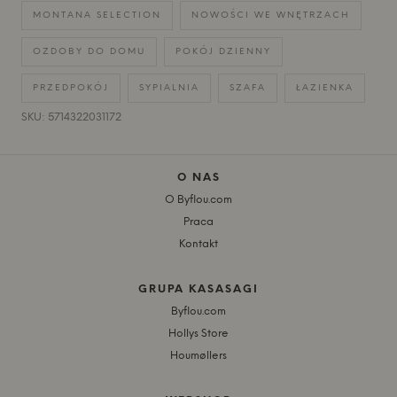
MONTANA SELECTION
NOWOŚCI WE WNĘTRZACH
OZDOBY DO DOMU
POKÓJ DZIENNY
PRZEDPOKÓJ
SYPIALNIA
SZAFA
ŁAZIENKA
SKU: 5714322031172
O NAS
O Byflou.com
Praca
Kontakt
GRUPA KASASAGI
Byflou.com
Hollys Store
Houmøllers