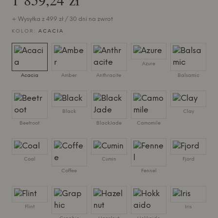
+ Wysyłka z 499 zł / 30 dni na zwrot
KOLOR:
ACACIA
Azure
Acacia
Amber
Anthracite
Balsamic
Black
Clay
Beetroot
BlackJade
Camomile
Coal
Cumin
Fjord
Coffee
Fennel
Flint
Iris