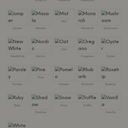
Graphic
Hazelnut
Hokkaido
Mist
Juniper
Masala
Monarch
Mushroom
Oat
NewWhite
Nordic
Oregano
Oyster
Pine
Parsley
Pomelo
Rhubarb
Rosehip
Ruby
Snow
Truffle
Shadow
Vanilla