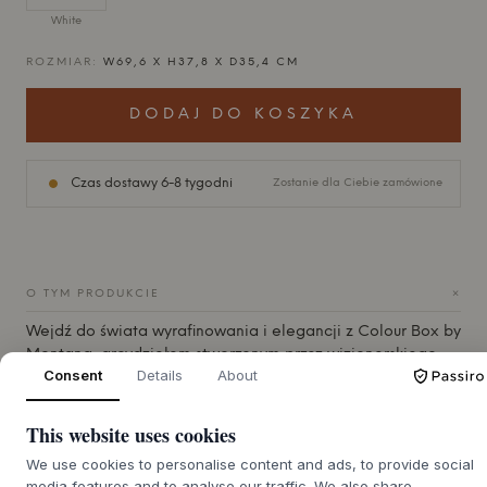
White
ROZMIAR:
W69,6 X H37,8 X D35,4 CM
DODAJ DO KOSZYKA
Czas dostawy 6-8 tygodni
Zostanie dla Ciebie zamówione
+
O TYM PRODUKCIE
Wejdź do świata wyrafinowania i elegancji z Colour Box by
Montana
, arcydziełem stworzonym przez wizjonerskiego
Consent
Details
About
projektanta Petera J. Lassena. Ten niezwykły przedmiot
łączy w sobie ponadczasowy design z nienagannym
rzemiosłem, dzięki czemu jest niezbędnym dodatkiem do
This website uses cookies
każdego wymagającego domu.
We use cookies to personalise content and ads, to provide social
Wykonany z najwyższą precyzją, Colour Box III - S1162
media features and to analyse our traffic. We also share