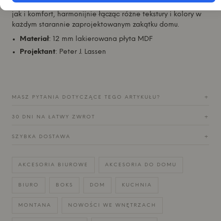
Stwórz otoczenie, które odzwierciedla zarówno bogactwo,
jak i komfort, harmonijnie łącząc różne tekstury i kolory w
każdym starannie zaprojektowanym zakątku domu.
Materiał
: 12 mm lakierowana płyta MDF
Projektant
: Peter J. Lassen
MASZ PYTANIA DOTYCZĄCE TEGO ARTYKUŁU?
+
30 DNI NA ŁATWY ZWROT
+
SZYBKA DOSTAWA
+
AKCESORIA BIUROWE
AKCESORIA DO DOMU
BIURO
BOKS
DOM
KUCHNIA
MONTANA
NOWOŚCI WE WNĘTRZACH