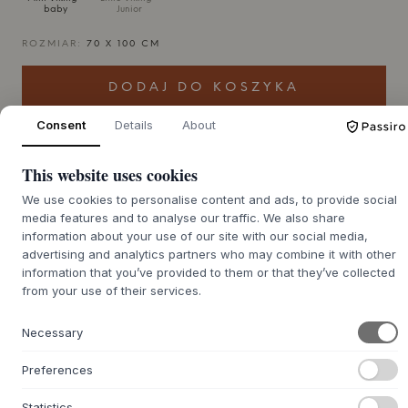
baby
Junior
ROZMIAR:
70 X 100 CM
DODAJ DO KOSZYKA
Consent
Details
About
Czas dostawy 7-12 dni
Zostanie dla Ciebie zamówione
This website uses cookies
We use cookies to personalise content and ads, to provide social
media features and to analyse our traffic. We also share
information about your use of our site with our social media,
+
O TYM PRODUKCIE
advertising and analytics partners who may combine it with other
Kołdra Viking All-Weather od Kas Kopenhagen to pełna
information that you’ve provided to them or that they’ve collected
przygód lekka kołdra wypełniona najlepszym europejskim
from your use of their services.
puchem piżmowym, która otuli Twoje dziecko miękkim
komfortem przez całą noc. Kołdra została stworzona z
Necessary
miękkiego bawełnianego wypełnienia cambric i czterech
certyfikatów, aby zapewnić zdrowe i bezpieczne
Preferences
środowisko snu - idealne dla małego marzyciela, który
zasługuje na to, co najlepsze. Puch dostosowuje się do
Statistics