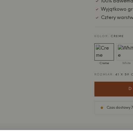
100% bawełna
Wyjątkowo gru
Cztery warstw
KOLOR:
CREME
Creme
White
ROZMIAR:
41 X 59 
D
Czas dostawy 7