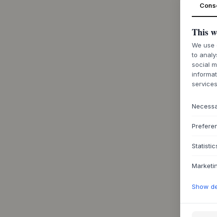
Cons
This w
We use c
to analy
social m
informat
services
Necess
Prefere
Statistic
Marketi
Show det