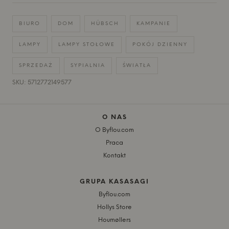
BIURO
DOM
HÜBSCH
KAMPANIE
LAMPY
LAMPY STOŁOWE
POKÓJ DZIENNY
SPRZEDAŻ
SYPIALNIA
ŚWIATŁA
SKU: 5712772149577
O NAS
O Byflou.com
Praca
Kontakt
GRUPA KASASAGI
Byflou.com
Hollys Store
Houmøllers