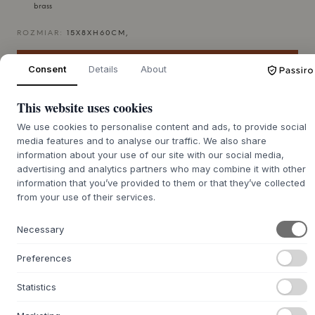
brass
ROZMIAR:
15X8XH60CM,
DODAJ DO KOSZYKA
Consent
Details
About
This website uses cookies
Czas realizacji zamówienia
Zostanie dla Ciebie zamówione
zwrotnego ok. 9-21 dni
We use cookies to personalise content and ads, to provide social
media features and to analyse our traffic. We also share
information about your use of our site with our social media,
advertising and analytics partners who may combine it with other
information that you’ve provided to them or that they’ve collected
+
from your use of their services.
O TYM PRODUKCIE
Lampa stołowa Set Table Lamp od
Hübsch
to elegancka i
Necessary
smukła lampa stołowa, która wzbogaca każde
pomieszczenie swoim subtelnym blaskiem. Korpus lampy
Preferences
wykonany jest z żelaza o błyszczącej powierzchni, która w
urzekający sposób odbija światło. Do tego dochodzi
Statistics
matowy klosz z opalowego szkła, który pięknie rozprasza
światło, czyniąc je miękkim i przyjemnym. To połączenie