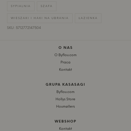
SYPIALNIA
SZAFA
WIESZAKI I HAKI NA UBRANIA
ŁAZIENKA
SKU: 5712772147504
O NAS
O Byflou.com
Praca
Kontakt
GRUPA KASASAGI
Byflou.com
Hollys Store
Houmøllers
WEBSHOP
Kontakt