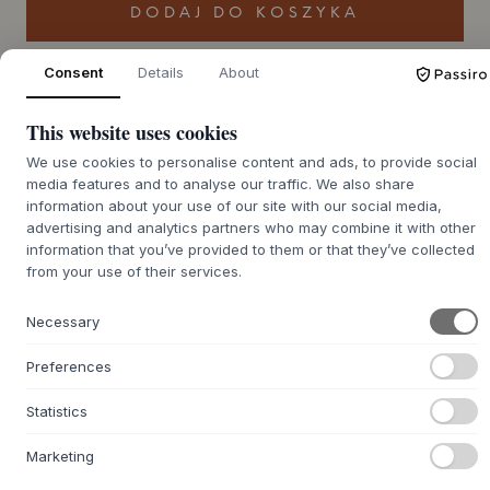
DODAJ DO KOSZYKA
Consent
Details
About
Czas realizacji zamówienia
Zostanie dla Ciebie zamówione
zwrotnego ok. 9-21 dni
This website uses cookies
We use cookies to personalise content and ads, to provide social
media features and to analyse our traffic. We also share
information about your use of our site with our social media,
+
O TYM PRODUKCIE
advertising and analytics partners who may combine it with other
information that you’ve provided to them or that they’ve collected
Lustro Base Mirror od
Hübsch
to lustro ścienne, które łączy
from your use of their services.
w sobie czystą estetykę z praktyczną funkcjonalnością.
Wykonane jest z pięknego połączenia drewna dębowego i
Necessary
forniru dębowego, co nadaje pomieszczeniu naturalne
ciepło. Proste, graficzne linie lustra podkreśla
Preferences
zintegrowana, mała półka z litego drewna dębowego,
świadcząca o projekcie, w którym każdy detal został
Statistics
przemyślany. Jasny kolor dębu podkreśla autentyczność
materiałów i solidne rzemiosło z Wietnamu.
Marketing
To kompaktowe lustro jest idealne do stworzenia