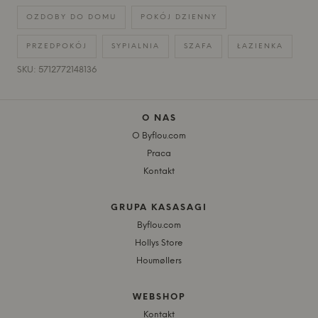
OZDOBY DO DOMU
POKÓJ DZIENNY
PRZEDPOKÓJ
SYPIALNIA
SZAFA
ŁAZIENKA
SKU: 5712772148136
O NAS
O Byflou.com
Praca
Kontakt
GRUPA KASASAGI
Byflou.com
Hollys Store
Houmøllers
WEBSHOP
Kontakt