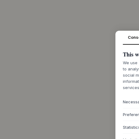
Cons
This w
We use c
to analy
social m
informat
services
Necess
Prefere
Statistic