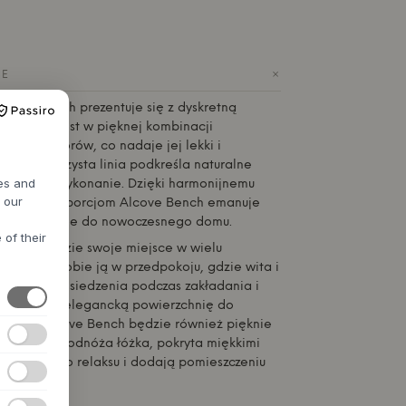
+
IE
ch od
Hübsch
prezentuje się z dyskretną
ykonana jest w pięknej kombinacji
ralnych kolorów, co nadaje jej lekki i
 Prosta, czysta linia podkreśla naturalne
res and
i solidne wykonanie. Dzięki harmonijnemu
h our
yślanym proporcjom Alcove Bench emanuje
, która pasuje do nowoczesnego domu.
 of their
awka znajdzie swoje miejsce w wielu
Wyobraź sobie ją w przedpokoju, gdzie wita i
 miejsce do siedzenia podczas zakładania i
, lub jako elegancką powierzchnię do
 kluczy. Alcove Bench będzie również pięknie
sypialni u podnóża łóżka, pokryta miękkimi
zachęcają do relaksu i dodają pomieszczeniu