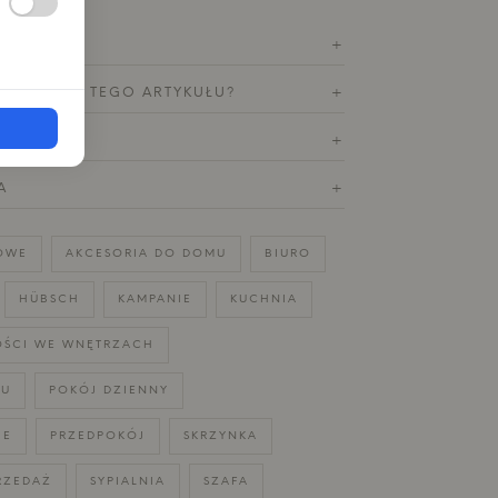
RODUKTU
+
OTYCZĄCE TEGO ARTYKUŁU?
+
Y ZWROT
+
A
+
OWE
AKCESORIA DO DOMU
BIURO
HÜBSCH
KAMPANIE
KUCHNIA
ŚCI WE WNĘTRZACH
MU
POKÓJ DZIENNY
IE
PRZEDPOKÓJ
SKRZYNKA
RZEDAŻ
SYPIALNIA
SZAFA