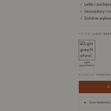
Lekki i zachę
Jasnoszary i n
Solidne wyko
KOLOR:
LIGHT GRE
Light
grey,Natural
ROZMIAR:
90X47X
D
Czas realizacji