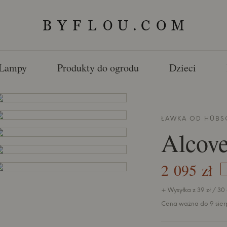
Lampy
Produkty do ogrodu
Dzieci
ŁAWKA OD
HÜBS
Alcov
2 095 zł
+ Wysyłka z 39 zł / 30
Cena ważna do 9 sier