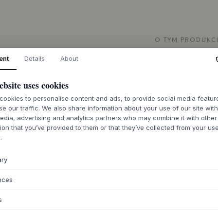
O TYM PRODUKC
Ławka Alcove Ben
ent
Details
About
elegancją. Ławka w
jasnoszarych i natu
ebsite uses cookies
zachęcający wygląd.
ookies to personalise content and ads, to provide social media featu
piękno materiałów 
se our traffic. We also share information about your use of our site wit
designowi i przem
edia, advertising and analytics partners who may combine it with other
dyskretną jakością
ion that you’ve provided to them or that they’ve collected from your use
Ta wszechstronna ł
.
miejscach w domu. 
oferuje praktyczne
ary
zdejmowania butów
odkładania toreb i
nces
prezentować się w 
tekstyliami, które 
s
ciepła.