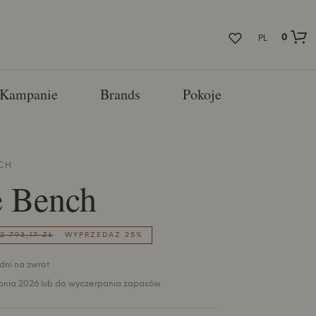
0
PL
Kampanie
Brands
Pokoje
CH
e Bench
2 793,17 ZŁ
WYPRZEDAŻ 25%
 dni na zwrot
pnia 2026 lub do wyczerpania zapasów