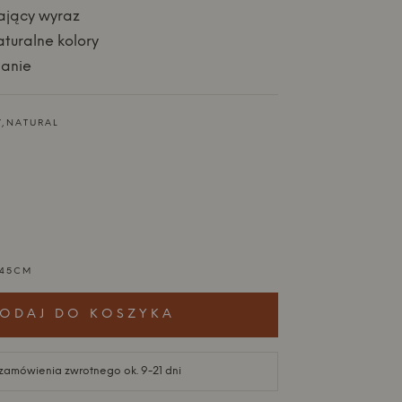
cający wyraz
aturalne kolory
nanie
Y,NATURAL
H45CM
ODAJ DO KOSZYKA
 zamówienia zwrotnego ok. 9-21 dni