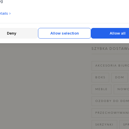
ng
SPECYFIKACJA P
ails ›
MASZ PYTANIA D
Deny
Allow selection
Allow all
30 DNI NA ŁATW
SZYBKA DOSTAW
AKCESORIA BIUR
BOKS
DOM
MEBLE
NOWO
OZDOBY DO DO
PRZECHOWYWAN
SKRZYNKI
SP