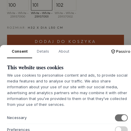
White - White -
White - White -
White - White -
259370100
259370101
259370102
ROZMIAR:
H32 X DIA L50 CM
DODAJ DO KOSZYKA
Consent
Details
About
Czas dostawy 7-12 dni
Zostanie dla Ciebie zamówione
This website uses cookies
We use cookies to personalise content and ads, to provide social
media features and to analyse our traffic. We also share
information about your use of our site with our social media,
+
O TYM PRODUKCIE
advertising and analytics partners who may combine it with other
information that you’ve provided to them or that they’ve collected
Abażur HDBidar od
House Doctor
to piękny przykład tego,
from your use of their services.
jak wschodnia estetyka spotyka się ze skandynawską
prostotą. Ten klosz jest wykonany z delikatnego papieru
Necessary
ryżowego rozciągniętego na cienkich metalowych drutach,
nadając mu lekką i organiczną sylwetkę. Jego
Preferences