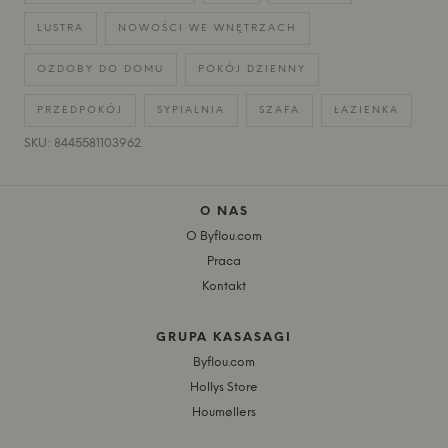
LUSTRA
NOWOŚCI WE WNĘTRZACH
OZDOBY DO DOMU
POKÓJ DZIENNY
PRZEDPOKÓJ
SYPIALNIA
SZAFA
ŁAZIENKA
SKU: 8445581103962
O NAS
O Byflou.com
Praca
Kontakt
GRUPA KASASAGI
Byflou.com
Hollys Store
Houmøllers