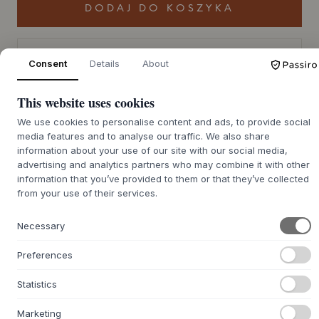
DODAJ DO KOSZYKA
Czas dostawy 4-6 tygodni
Zostanie dla Ciebie zamówione
Consent
Details
About
This website uses cookies
We use cookies to personalise content and ads, to provide social
+
O TYM PRODUKCIE
media features and to analyse our traffic. We also share
information about your use of our site with our social media,
Lustro Lorea Mirror od
Hannun
to lustro stojące,
advertising and analytics partners who may combine it with other
zaprojektowane przez baskijskie studio Muka Design Lab.
information that you’ve provided to them or that they’ve collected
Wykonane jest z ramy z litego drewna świerkowego, która
from your use of their services.
otacza taflę lustra w pięknej owalnej sylwetce. Drewno jest
zabezpieczone wegańskim lakierem na bazie wody, który
Necessary
zachowuje naturalne ciepło i wyrazistość drewna.
Minimalistyczna linia i solidne rzemiosło świadczą o
Preferences
ponadczasowej elegancji i jakości stworzonej, by
przetrwać. Lustro zostało zaprojektowane tak, aby
Statistics
elegancko spoczywało na podłodze, co zapewnia dużą
elastyczność w jego ustawieniu.
Marketing