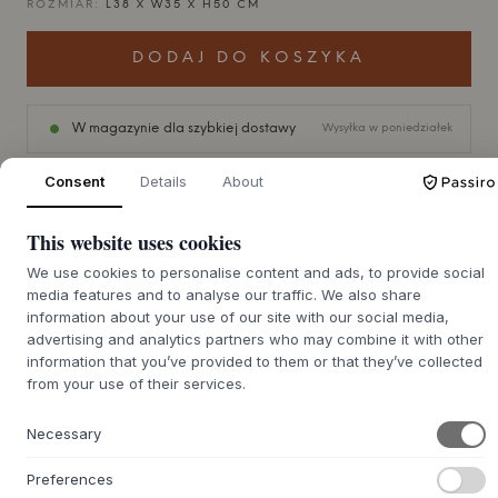
ROZMIAR:
L38 X W35 X H50 CM
DODAJ DO KOSZYKA
W magazynie dla szybkiej dostawy
Wysyłka w poniedziałek
Consent
Details
About
This website uses cookies
+
O TYM PRODUKCIE
We use cookies to personalise content and ads, to provide social
Krzesło Charlie
od
ecoBirdy
to stylowe i nowoczesne
media features and to analyse our traffic. We also share
krzesło dziecięce dostępne w szerokiej gamie kolorów.
information about your use of our site with our social media,
Krzesło ma zaokrąglony kształt z miękkimi krawędziami i
advertising and analytics partners who may combine it with other
solidną podstawą zapewniającą stabilność i równowagę.
information that you’ve provided to them or that they’ve collected
Piękny design krzesła jest zatem niezbędny w każdym
from your use of their services.
pokoju dziecięcym i zapewnia miłą i nowoczesną
atmosferę.
Necessary
Krzesełka wykonane są z plastiku pochodzącego z
recyklingu, co nadaje im charakterystyczny wygląd. Dzięki
Preferences