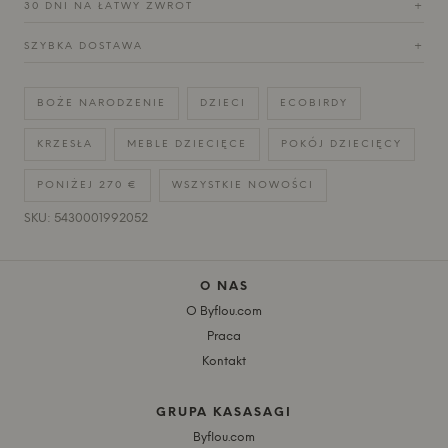
30 DNI NA ŁATWY ZWROT
+
SZYBKA DOSTAWA
+
BOŻE NARODZENIE
DZIECI
ECOBIRDY
KRZESŁA
MEBLE DZIECIĘCE
POKÓJ DZIECIĘCY
PONIŻEJ 270 €
WSZYSTKIE NOWOŚCI
SKU: 5430001992052
O NAS
O Byflou.com
Praca
Kontakt
GRUPA KASASAGI
Byflou.com