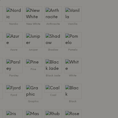
M
Nordic
New White
Anthracite
Vanilla
Azure
Juniper
Shadow
Pomelo
Pine
Parsley
Black Jade
White
Fjord
Coal
Graphic
Black