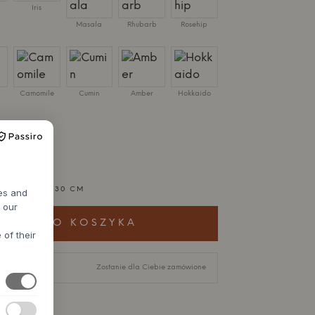
Iris
Masala
Rhubarb
Rosehip
c
Camomile
Cumin
Amber
Hokkaido
 H 35,4 X D 30 CM
res and
h our
ODAJ DO KOSZYKA
 of their
-8 tygodni
Zostanie dla Ciebie zamówione