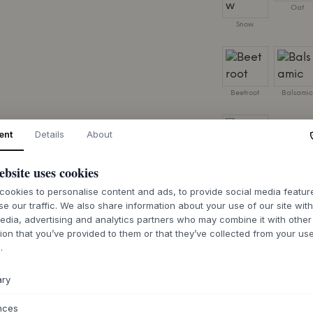
Oat
Snow
Beetroot
Balsami
ent
Details
About
Hazelnut
ebsite uses cookies
ROZMIAR:
B 35,4 X
ookies to personalise content and ads, to provide social media featu
se our traffic. We also share information about your use of our site wit
edia, advertising and analytics partners who may combine it with other
D
ion that you’ve provided to them or that they’ve collected from your use
.
Czas dostawy 6
ary
nces