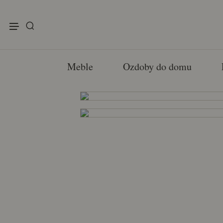
enu
Meble
Ozdoby do domu