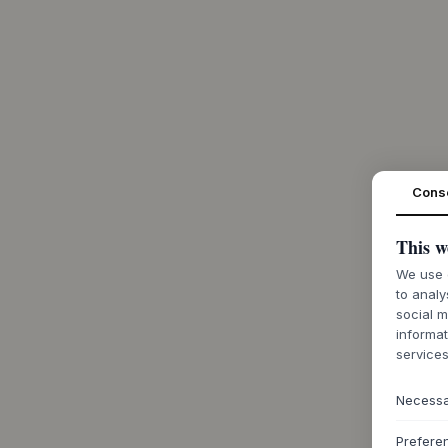
Cons
This w
We use c
to analy
social m
informat
services
Necess
Prefere