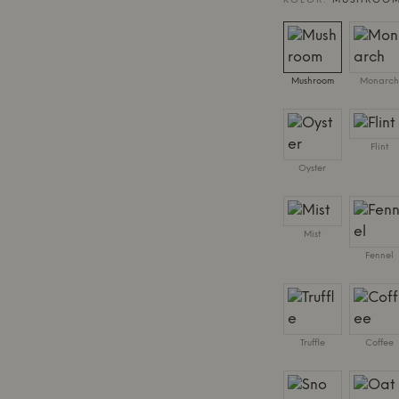
KOLOR:
MUSHROO
Mushroom
Monarch
Flint
Oyster
Mist
Fennel
Truffle
Coffee