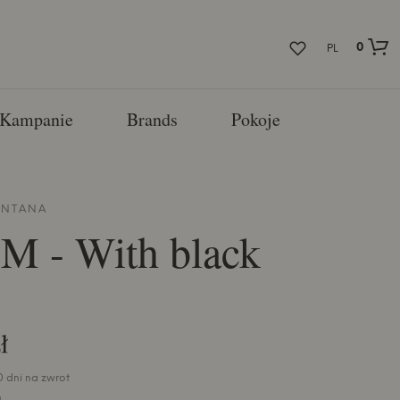
0
PL
Kampanie
Brands
Pokoje
NTANA
 - With black
ł
0 dni na zwrot