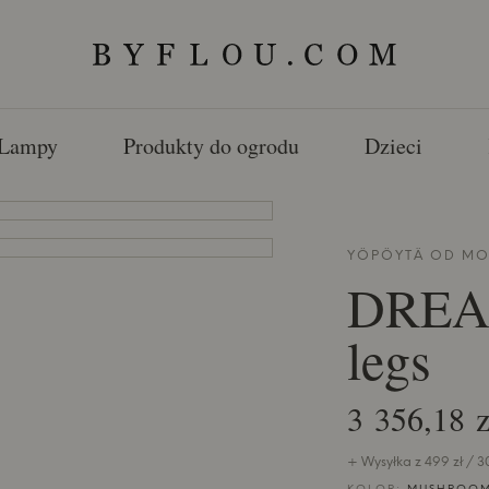
Lampy
Produkty do ogrodu
Dzieci
YÖPÖYTÄ OD
MO
DREAM
legs
3 356,18 z
+ Wysyłka z 499 zł / 3