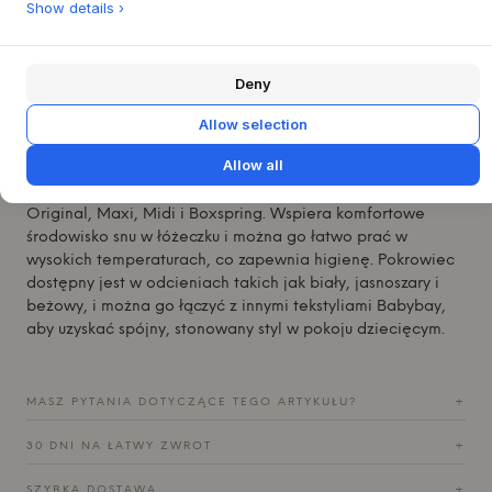
Show details ›
membraną poliuretanową, która zapewnia niezawodną
ochronę przed wilgocią, jednocześnie umożliwiając
cyrkulację powietrza. Pokrowiec został zaprojektowany z
Deny
elastycznym brzegiem, który zapewnia gładkie i
pozbawione zagnieceń dopasowanie do materaca, co
Allow selection
przyczynia się do spokojnego wyglądu wnętrza.
Allow all
Ten pokrowiec na materac został stworzony, aby pasować
do materacy przedłużających Babybay® do modeli
Original, Maxi, Midi i Boxspring. Wspiera komfortowe
środowisko snu w łóżeczku i można go łatwo prać w
wysokich temperaturach, co zapewnia higienę. Pokrowiec
dostępny jest w odcieniach takich jak biały, jasnoszary i
beżowy, i można go łączyć z innymi tekstyliami
Babybay
,
aby uzyskać spójny, stonowany styl w pokoju dziecięcym.
MASZ PYTANIA DOTYCZĄCE TEGO ARTYKUŁU?
+
30 DNI NA ŁATWY ZWROT
+
SZYBKA DOSTAWA
+