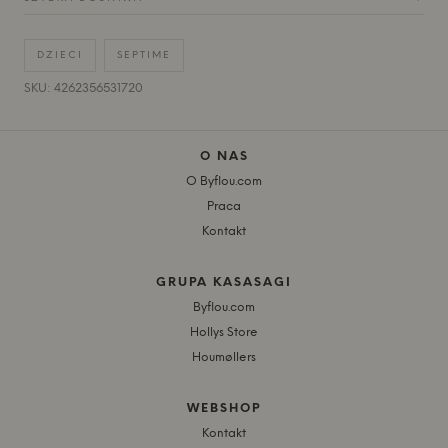
DZIECI
SEPTIME
SKU: 4262356531720
O NAS
O Byflou.com
Praca
Kontakt
GRUPA KASASAGI
Byflou.com
Hollys Store
Houmøllers
WEBSHOP
Kontakt