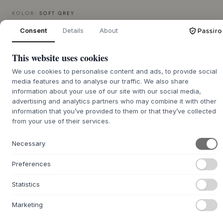
KOLOR:
SOFT GREY
Consent
Details
About
white
beige
This website uses cookies
soft grey
We use cookies to personalise content and ads, to provide social
ROZMIAR:
89 X 5 X 65 CM
media features and to analyse our traffic. We also share
information about your use of our site with our social media,
advertising and analytics partners who may combine it with other
DODAJ DO KOSZYKA
information that you’ve provided to them or that they’ve collected
from your use of their services.
Czas dostawy 7-12 dni
Necessary
Preferences
+
Statistics
O TYM PRODUKCIE
Pokrowiec Babybay® Jersey Cover Deluxe With Membrane
Marketing
wykonany jest z czesanej bawełny, która nadaje tkaninie
miękkość i przewiewność. Spodnia strona pokryta jest