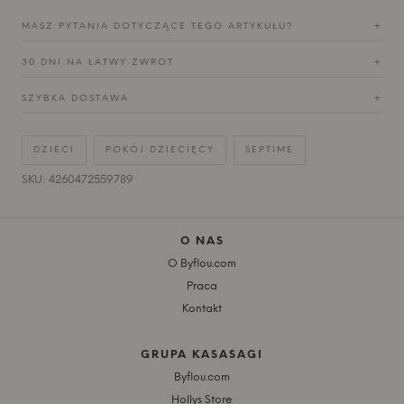
MASZ PYTANIA DOTYCZĄCE TEGO ARTYKUŁU?
+
30 DNI NA ŁATWY ZWROT
+
SZYBKA DOSTAWA
+
DZIECI
POKÓJ DZIECIĘCY
SEPTIME
SKU: 4260472559789
O NAS
O Byflou.com
Praca
Kontakt
GRUPA KASASAGI
Byflou.com
Hollys Store