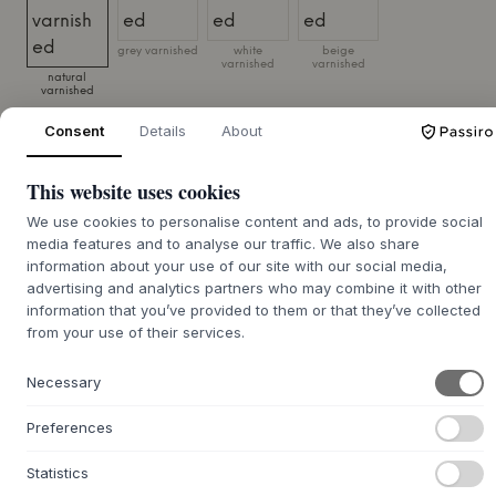
grey varnished
white
beige
varnished
varnished
natural
varnished
Consent
Details
About
ROZMIAR:
96 X 96.50 X 56.50 CM
This website uses cookies
DODAJ DO KOSZYKA
We use cookies to personalise content and ads, to provide social
media features and to analyse our traffic. We also share
Czas dostawy 7-12 dni
information about your use of our site with our social media,
advertising and analytics partners who may combine it with other
information that you’ve provided to them or that they’ve collected
from your use of their services.
+
O TYM PRODUKCIE
Necessary
Dostawka Babybay® Boxspring Comfort Plus Co-sleeper
Preferences
od
Babybay
wykonana jest z litego drewna bukowego,
materiału znanego ze swojej wytrzymałości i naturalnych
Statistics
właściwości. Drewno jest starannie obrobione, a