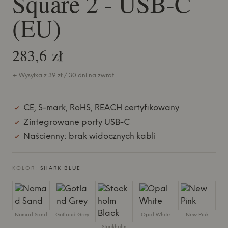
Square 2 - USB-C
(EU)
283,6 zł
+ Wysyłka z 39 zł / 30 dni na zwrot
CE, S-mark, RoHS, REACH certyfikowany
Zintegrowane porty USB-C
Naścienny: brak widocznych kabli
KOLOR:
SHARK BLUE
Nomad Sand
Gotland Grey
Opal White
New Pink
Stockholm