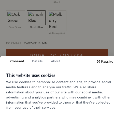
Black
Oak Green
Shark Blue
Mulberry Red
ROZMIAR:
76X76X113 MM.
DODAJ DO KOSZYKA
Consent
Details
About
Czas dostawy 7-12 dni
This website uses cookies
We use cookies to personalise content and ads, to provide social
media features and to analyse our traffic. We also share
information about your use of our site with our social media,
advertising and analytics partners who may combine it with other
+
O TYM PRODUKCIE
information that you’ve provided to them or that they’ve collected
AVOLT Square 2 – USB-C to stylowa i kompaktowa listwa
from your use of their services.
zasilająca, która elegancko integruje się z każdym