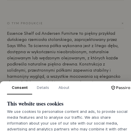
+
O TYM PRODUKCIE
Essence Shelf od
Andersen Furniture
to piękny przykład
duńskiego rzemiosła stolarskiego, zaprojektowany przez
Says Who. Ta ścienna półka wykonana jest z litego dębu,
dostępna w wykończeniu nieobrobionym, naturalnie
olejowanym lub wędzonym olejowanym, z których każde
podkreśla naturalne piękno drewna. Konstrukcja z
solidnymi, przestronnymi półkami zapewnia stabilny i
harmonijny wygląd, a wszystkie mocowania są elegancko
ukryte. Solidny materiał i staranne wykonanie gwarantują
Consent
Details
About
ponadczasową jakość i subtelną elegancję, która przetrwa
pokolenia.
This website uses cookies
Essence Shelf pięknie prezentuje się w wielu
pomieszczeniach domu, od salonu po przedpokój czy
We use cookies to personalise content and ads, to provide social
sypialnię. Jej otwarta struktura zachęca do eksponowania
media features and to analyse our traffic. We also share
książek, ceramiki, zielonych roślin czy osobistych pamiątek,
information about your use of our site with our social media,
które tworzą ciepło i opowiadają historię w pomieszczeniu.
advertising and analytics partners who may combine it with other