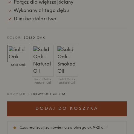
Połącz dla większej ściany
Wykonany z litego dębu
Duńskie stolarstwo
KOLOR:
SOLID OAK
Solid Oak
Solid Oak -
Solid Oak -
Natural Oil
Smoked Oil
ROZMIAR:
L70XW25XH140 CM
DODAJ DO KOSZYKA
Czas realizacji zamówienia zwrotnego ok. 9-21 dni