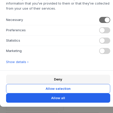
Połącz kilka modułów obok siebie, aby stworzyć większą,
information that you’ve provided to them or that they’ve collected
from your use of their services.
spójną aranżację ścienną i przewiewne rozwiązanie do
przechowywania. Półka idealnie pasuje do
skandynawskiego wystroju wnętrz i doskonale uzupełnia
Necessary
lekkie tkaniny oraz stonowaną paletę barw.
Preferences
Statistics
SPECYFIKACJA PRODUKTU
+
Marketing
MASZ PYTANIA DOTYCZĄCE TEGO ARTYKUŁU?
+
30 DNI NA ŁATWY ZWROT
+
Show details ›
SZYBKA DOSTAWA
+
Deny
ANDERSEN FURNITURE
BIURO
DOM
Allow selection
JADALNIA
KUCHNIA
MEBLE
Allow all
MEBLE DO PRZECHOWYWANIA