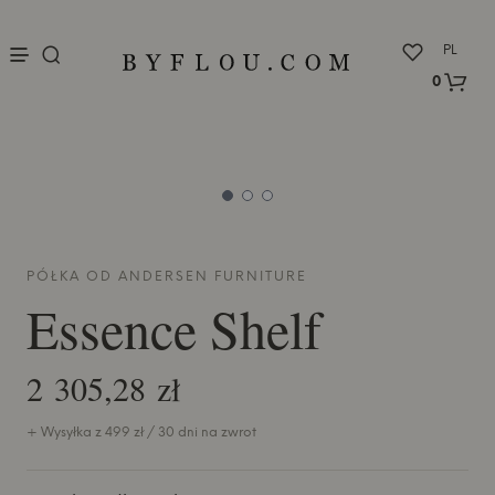
nu
PL
0
PÓŁKA OD
ANDERSEN FURNITURE
Essence Shelf
2 305,28 zł
+ Wysyłka z 499 zł / 30 dni na zwrot