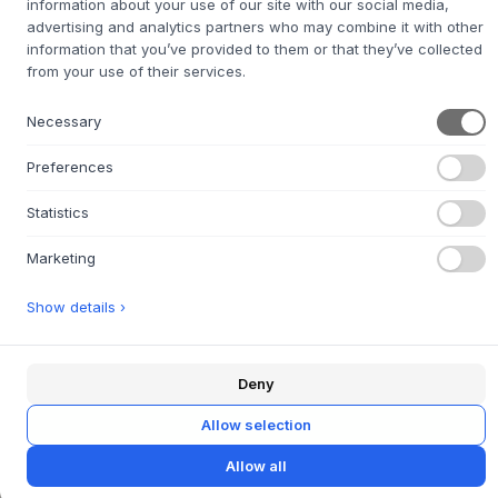
information about your use of our site with our social media,
col. 0213
Leather: Black
Leather:
advertising and analytics partners who may combine it with other
L1000
Cognac
information that you’ve provided to them or that they’ve collected
from your use of their services.
ROZMIAR:
L53 × W58 × H74 X SH46 CM
Necessary
DODAJ DO KOSZYKA
Preferences
Czas dostawy 4-6 tygodni
Zostanie dla Ciebie zamówione
Statistics
Marketing
+
Show details ›
O TYM PRODUKCIE
Krzesło AC2
od
Andersen Furniture
, zaprojektowane przez
KATO, to estetyczny mebel, w którym prostota i
Deny
wyrafinowanie idą w parze. Krzesło jest wykonane z
drewna dębowego i jest dostępne ze skórzaną lub
Allow selection
materiałową tapicerką, dzięki czemu można wybrać
wygląd, który pasuje do domu lub miejsca pracy. Miękkie
Allow all
krzywizny i precyzyjne detale są świadectwem