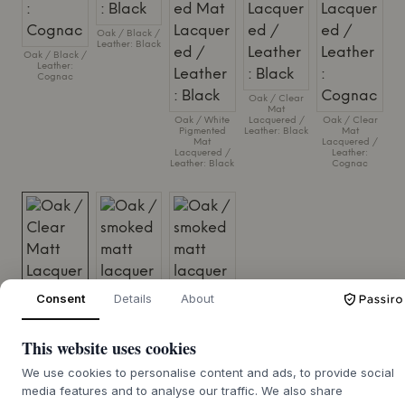
Oak / Black /
Leather: Black
Oak / Black /
Leather:
Cognac
Oak / Clear
Mat
Oak / White
Lacquered /
Oak / Clear
Pigmented
Leather: Black
Mat
Mat
Lacquered /
Lacquered /
Leather:
Leather: Black
Cognac
Consent
Details
About
This website uses cookies
We use cookies to personalise content and ads, to provide social
Oak / Clear
Oak / smoked
Oak / smoked
media features and to analyse our traffic. We also share
Matt Lacquer
matt
matt
/ Steelcut Trio,
lacquered /
lacquered /