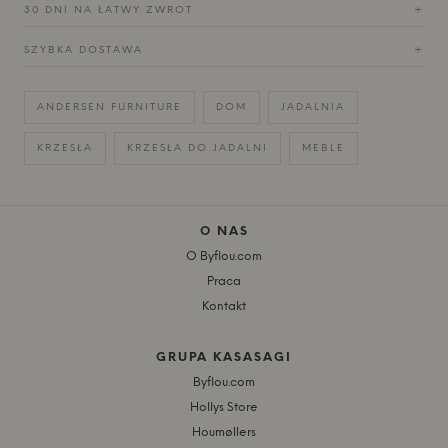
30 DNI NA ŁATWY ZWROT
+
SZYBKA DOSTAWA
+
ANDERSEN FURNITURE
DOM
JADALNIA
KRZESŁA
KRZESŁA DO JADALNI
MEBLE
O NAS
O Byflou.com
Praca
Kontakt
GRUPA KASASAGI
Byflou.com
Hollys Store
Houmøllers