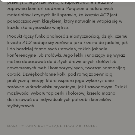
przemyślanego rzemiosła, a tapicerowane siedzisko
zapewnia komfort siedzenia. Połączenie naturalnych
materiałów i czystych linii sprawia, że
krzesło AC2
jest
ponadczasowym klasykiem, który naturalnie wtapia się w
każde skandynawskie wnętrze.
Produkt łączy funkcjonalność z elastycznością, dzięki czemu
krzesło
AC2
nadaje się zarówno jako krzesło do jadalni, jak
i do bardziej formalnych ustawień, takich jak sale
konferencyjne lub stołówki. Jego lekki i unoszący się wyraz
można dopasować do dużych drewnianych stołów lub
nowoczesnych mebli kompozycyjnych, tworząc harmonijną
całość. Dźwiękochłonne kołki pod ramą zapewniają
praktyczną finezję, która wspiera jego wykorzystanie
zarówno w środowisku prywatnym, jak i zawodowym. Dzięki
możliwości wyboru tapicerki i kolorów, krzesło można
dostosować do indywidualnych potrzeb i kierunków
stylistycznych.
MASZ PYTANIA DOTYCZĄCE TEGO ARTYKUŁU?
+