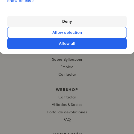
Show details ›
SALA DE LOS NIÑOS
TEXTILES PARA NIÑOS
Deny
TODAS LAS NOVEDADES
WE ARE BITTE
SKU: 5714804001532
Allow selection
Allow all
QUIÉNES SOMOS
Sobre Byflou.com
Empleo
Contactar
WEBSHOP
Contactar
Afiliados & Socios
Portal de devoluciones
FAQ