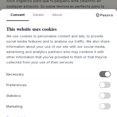
100% orgánico para que tu pequeño esté calentito en
cualquier estación. Su suave textura es perfecta para la
delicada piel del bebé y le proporciona comodidad sin
Consent
Details
About
sobrecalentarlo.
Es ideal para usarla en la cuna, el cochecito o fuera de
This website uses cookies
casa, mientras que el diseño clásico de punto añade un
We use cookies to personalise content and ads, to provide
toque acogedor a la habitación del bebé.
social media features and to analyse our traffic. We also share
Cuidadosamente confeccionado para ofrecer comodidad
information about your use of our site with our social media,
y funcionalidad, está hecho para durar.
advertising and analytics partners who may combine it with
Dimensiones: 80 x 100 cm
other information that you’ve provided to them or that they’ve
100% algodón orgánico
collected from your use of their services.
Necessary
PREGUNTAS SOBRE EL PRODUCTO
+
Preferences
DEVOLUCIÓN SENCILLA EN 30 DÍAS
+
Statistics
ENTREGA RÁPIDA
+
Marketing
ACCESORIOS INFANTILES
NIÑOS