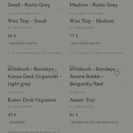
KALAGER DESIGN
KALAGER DESIGN
Wire Tray - Small
Wire Tray - Medium
5 VARIANTES
5 VARIANTES
66 €
77 €
L31,5 X D19,5 X H5,8 CM
L38,5 X D25,5 X H5,8 CM
7-14 DÍAS DE PLAZO DE ENTREGA
7-14 DÍAS DE PLAZO DE ENTREGA
HÜBSCH
HÜBSCH
Kanso Desk Organiser
Amare Tray
2 VARIANTES
3 VARIANTES
45 €
81 €
22X12XH5CM
L20 X W10 X H2 CM / L35 X W26 X H2 CM
PEDIDO PENDIENTE APROX. 9-21