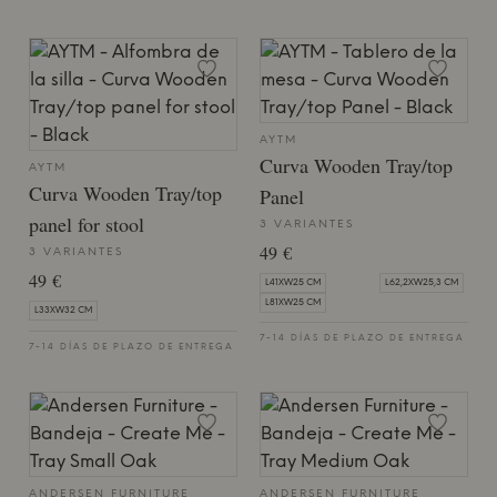
AYTM
Curva Wooden Tray/top
AYTM
Curva Wooden Tray/top
Panel
panel for stool
3 VARIANTES
49 €
3 VARIANTES
49 €
L41XW25 CM
L62,2XW25,3 CM
L81XW25 CM
L33XW32 CM
7-14 DÍAS DE PLAZO DE ENTREGA
7-14 DÍAS DE PLAZO DE ENTREGA
ANDERSEN FURNITURE
ANDERSEN FURNITURE