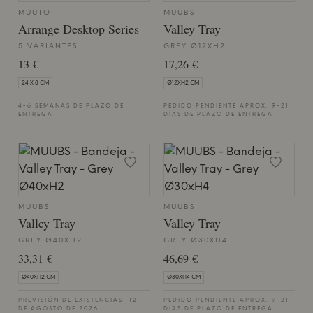
MUUTO
MUUBS
Arrange Desktop Series
Valley Tray
5 VARIANTES
GREY Ø12XH2
13 €
17,26 €
24 X 8 CM
Ø12XH2 CM
4-6 SEMANAS DE PLAZO DE
PEDIDO PENDIENTE APROX. 9-21
ENTREGA
DÍAS DE PLAZO DE ENTREGA
MUUBS
MUUBS
Valley Tray
Valley Tray
GREY Ø40XH2
GREY Ø30XH4
33,31 €
46,69 €
Ø40XH2 CM
Ø30XH4 CM
PREVISIÓN DE EXISTENCIAS: 12
PEDIDO PENDIENTE APROX. 9-21
DE AGOSTO DE 2026
DÍAS DE PLAZO DE ENTREGA