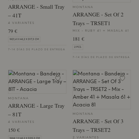
ARRANGE - Small Tray
MONTANA
ARRANGE - Set Of 2
– 41T
Trays – TRSET1
4 VARIANTES
79 €
MIX - RUBY 41 + MASALA 61
181 €
W21,4 X H4,2 X D17,3 CM
2 PCS.
7-14 DÍAS DE PLAZO DE ENTREGA
7-14 DÍAS DE PLAZO DE ENTREGA
MONTANA
ARRANGE - Large Tray
– 81T
MONTANA
ARRANGE - Set Of 3
4 VARIANTES
Trays – TRSET2
150 €
2 VARIANTES
W44,1 X H4,2 X D35,3 CM