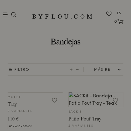
nu
ES
0
Bandejas
FILTRO
MOEBE
Tray
2 VARIANTES
SACKIT
Patio Pouf Tray
110 €
2 VARIANTES
H3 X W30 X D50 CM