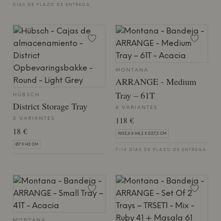
DÍAS DE PLAZO DE ENTREGA
MONTANA
ARRANGE - Medium
Tray – 61T
HÜBSCH
District Storage Tray
4 VARIANTES
118 €
3 VARIANTES
18 €
W32,6 X H4,2 X D27,3 CM
Ø7 X H2 CM
7-14 DÍAS DE PLAZO DE ENTREGA
MONTANA