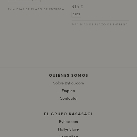
315 €
7-14 DÍAS DE PLAZO DE ENTREGA
3 PCS
7-14 DÍAS DE PLAZO DE ENTREGA
QUIÉNES SOMOS
Sobre Byflou.com
Empleo
Contactar
EL GRUPO KASASAGI
Byflou.com
Hollys Store