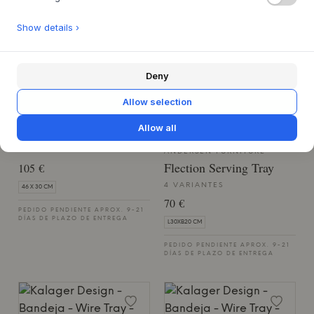
PEDIDO PENDIENTE APROX. 9-21
PEDIDO PENDIENTE APROX. 9-21
DÍAS DE PLAZO DE ENTREGA
DÍAS DE PLAZO DE ENTREGA
Show details ›
Deny
Allow selection
ANDERSEN FURNITURE
Allow all
Serving Tray Oak
OAK 46X30
ANDERSEN FURNITURE
Flection Serving Tray
105 €
4 VARIANTES
46 X 30 CM
70 €
PEDIDO PENDIENTE APROX. 9-21
DÍAS DE PLAZO DE ENTREGA
L30XB20 CM
PEDIDO PENDIENTE APROX. 9-21
DÍAS DE PLAZO DE ENTREGA