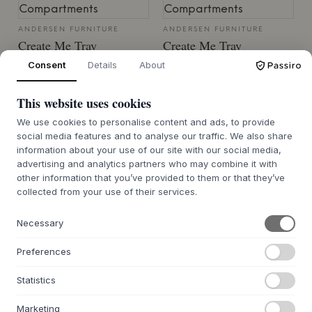
ANDERSEN FURNITURE
ANDERSEN FURNITURE
Create Me Tray
Create Me Tray
Consent
Details
About
BOX MEDIUM OAK 2
BOX MEDIUM OAK 4
COMPARTMENTS
COMPARTMENTS
48 €
48 €
This website uses cookies
12X12 CM
12X12 CM
We use cookies to personalise content and ads, to provide
social media features and to analyse our traffic. We also share
PEDIDO PENDIENTE APROX. 9-21
PEDIDO PENDIENTE APROX. 9-21
DÍAS DE PLAZO DE ENTREGA
DÍAS DE PLAZO DE ENTREGA
information about your use of our site with our social media,
advertising and analytics partners who may combine it with
other information that you’ve provided to them or that they’ve
collected from your use of their services.
Necessary
ANDERSEN FURNITURE
ANDERSEN FURNITURE
Serving Tray Oak
Serving Tray Oak
Preferences
OAK 28X28
OAK 40X28
Statistics
60,11 €
100 €
28 X 28 CM
40 X 28 CM
Marketing