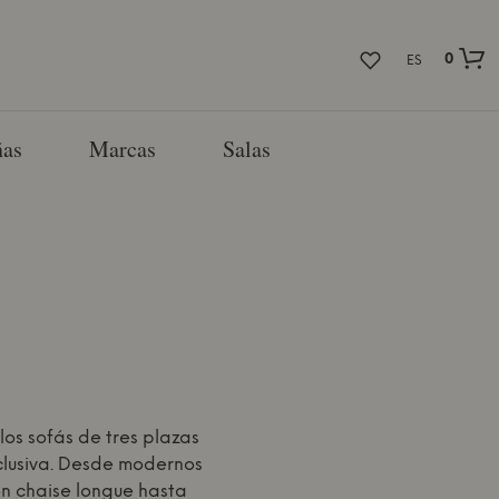
0
ES
as
Marcas
Salas
los sofás de tres plazas
clusiva. Desde modernos
on chaise longue hasta