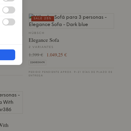
SALE 25%
HÜBSCH
Elegance Sofa
2 VARIANTES
1.399 €
1.049,25 €
224X83XH74
PEDIDO PENDIENTE APROX. 9-21 DÍAS DE PLAZO DE
ENTREGA
With