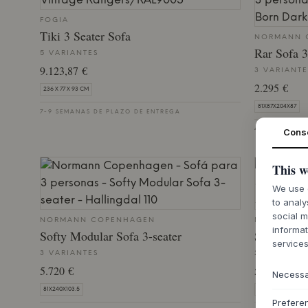
FOGIA
Tiki 3 Seater Sofa
NORMANN 
Rar Sofa 3
5 VARIANTES
9.123,87 €
3 VARIANTE
2.295 €
236 X 77 X 93 CM
81X87X204X87
7-9 SEMANAS DE PLAZO DE ENTREGA
Cons
4-6 SEMANAS
This w
We use c
to analy
social m
NORMANN COPENHAGEN
NORMANN 
informat
Softy Modular Sofa 3-seater
Swell Modu
services
3 VARIANTES
2 VARIANTE
5.720 €
5.335 €
Necess
81X240X103.5
70X237X95
Prefere