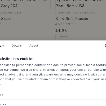
COPENHAGEN
NORMANN COPENHAGEN
 Seater
Kube Sofa 3-seater
S
4 VARIANTES
2.410 €
77X220X98
ent
Details
About
 DE PLAZO DE ENTREGA
4-6 SEMANAS DE PLAZO DE ENTREGA
ebsite uses cookies
MUUTO
Rest Sofa / 3,5-seater
ookies to personalise content and ads, to provide social media featu
se our traffic. We also share information about your use of our site wit
HEARTH 6/BLACK - 3-SEATER
edia, advertising and analytics partners who may combine it with other
5.350,36 €
COPENHAGEN
ion that you’ve provided to them or that they’ve collected from your use
lar Sofa 3-seater
72 X 260 X 92 CM
.
S
7-14 DÍAS DE PLAZO DE ENTREGA
ary
nces