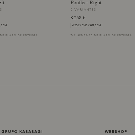
eft
Pouffe - Right
S
5 VARIANTES
8.258 €
1,5 CM
W236 X D148 X H71,5 CM
 DE PLAZO DE ENTREGA
7-9 SEMANAS DE PLAZO DE ENTREGA
L GRUPO KASASAGI
WEBSHOP