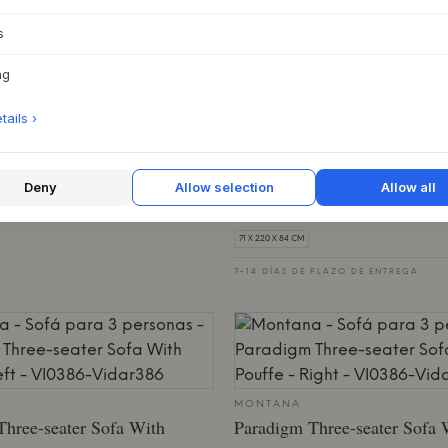
 DE PLAZO DE ENTREGA
s
ng
a W. Armrest / 3-seater
AVE 2/DARK GREEN
ails ›
MUUTO
Outline Sofa / 3-seater
Deny
Allow selection
Allow all
3 VARIANTES
 PLAZO DE ENTREGA
3.544,39 €
71 X 220 X 84 CM
7-14 DÍAS DE PLAZO DE ENTREGA
MONTANA
Three-seater Sofa With
Paradigm Three-seater Sofa 