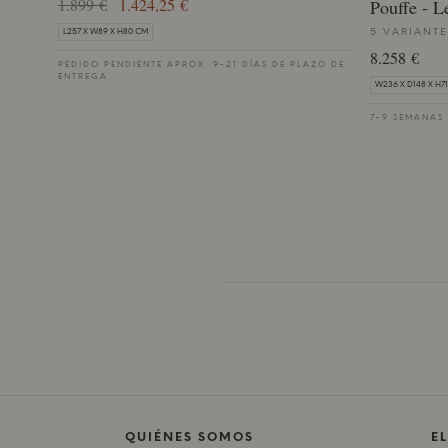
1.899 €
1.424,25 €
Pouffe - L
5 VARIANTE
L257 X W89 X H80 CM
8.258 €
PEDIDO PENDIENTE APROX. 9-21 DÍAS DE PLAZO DE
ENTREGA
W236 X D148 X H7
7-9 SEMANAS
QUIÉNES SOMOS
E