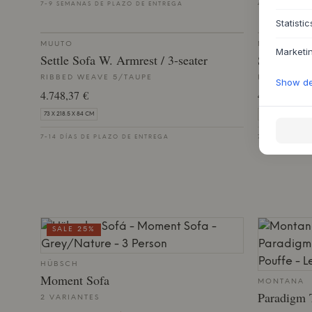
7-9 SEMANAS DE PLAZO DE ENTREGA
4-6 SEMANAS
Statistic
MUUTO
MUUTO
Marketi
Settle Sofa W. Armrest / 3-seater
Settle Sof
RIBBED WEAVE 5/TAUPE
RIBBED WE
Show det
4.748,37 €
4.748,37 €
73 X 218.5 X 84 CM
73 X 218.5 X 84 CM
7-14 DÍAS DE PLAZO DE ENTREGA
7-14 DÍAS DE
SALE 25%
HÜBSCH
Moment Sofa
MONTANA
Paradigm 
2 VARIANTES