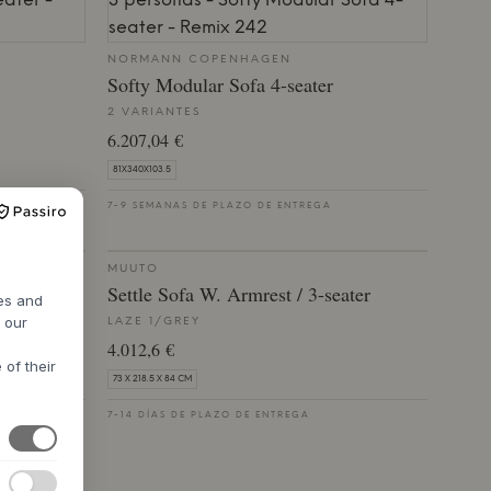
NORMANN COPENHAGEN
Softy Modular Sofa 4-seater
2 VARIANTES
6.207,04 €
81X340X103.5
7-9 SEMANAS DE PLAZO DE ENTREGA
MUUTO
Settle Sofa W. Armrest / 3-seater
res and
h our
LAZE 1/GREY
4.012,6 €
 of their
73 X 218.5 X 84 CM
7-14 DÍAS DE PLAZO DE ENTREGA