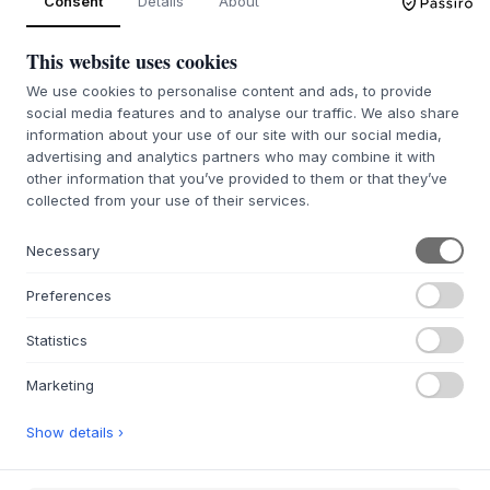
Consent
Details
About
PEDIDO PENDIENTE APROX. 9-21
PEDIDO PENDIENTE APROX. 9-21
DÍAS DE PLAZO DE ENTREGA
DÍAS DE PLAZO DE ENTREGA
This website uses cookies
We use cookies to personalise content and ads, to provide
SALE 25%
social media features and to analyse our traffic. We also share
information about your use of our site with our social media,
advertising and analytics partners who may combine it with
TOM DIXON
HÜBSCH
other information that you’ve provided to them or that they’ve
Thread Throw
Tento Plaid
collected from your use of their services.
3 VARIANTES
2 VARIANTES
138 €
150 €
112,5 €
Necessary
L180 X W140 X H1 CM
140X200CM
Preferences
PEDIDO PENDIENTE APROX. 9-21
PEDIDO PENDIENTE APROX. 9-21
DÍAS DE PLAZO DE ENTREGA
DÍAS DE PLAZO DE ENTREGA
Statistics
Marketing
Show details ›