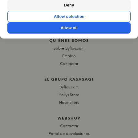
Deny
Allow selection
Allow all
QUIÉNES SOMOS
Sobre Byflou.com
Empleo
Contactar
EL GRUPO KASASAGI
Byflou.com
Hollys Store
Houmøllers
WEBSHOP
Contactar
Portal de devoluciones