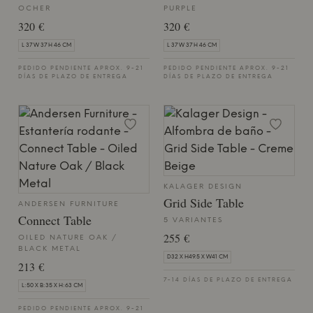
OCHER
PURPLE
320 €
320 €
L 37 W 37 H 46 CM
L 37 W 37 H 46 CM
PEDIDO PENDIENTE APROX. 9-21
PEDIDO PENDIENTE APROX. 9-21
DÍAS DE PLAZO DE ENTREGA
DÍAS DE PLAZO DE ENTREGA
KALAGER DESIGN
Grid Side Table
ANDERSEN FURNITURE
Connect Table
5 VARIANTES
255 €
OILED NATURE OAK /
BLACK METAL
D32 X H49.5 X W41 CM
213 €
7-14 DÍAS DE PLAZO DE ENTREGA
L:50 X B:35 X H:63 CM
PEDIDO PENDIENTE APROX. 9-21