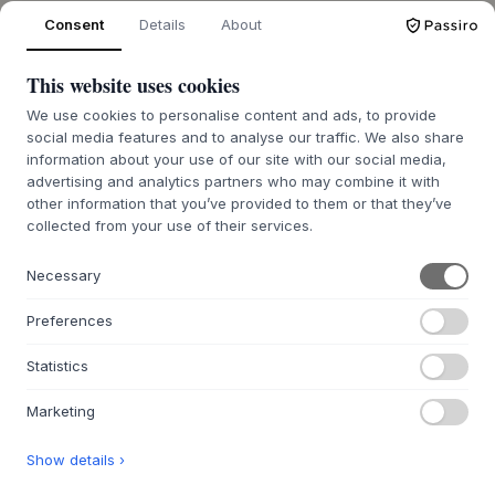
7-14 DÍAS DE PLAZO DE ENTREGA
Consent
Details
About
This website uses cookies
We use cookies to personalise content and ads, to provide
social media features and to analyse our traffic. We also share
information about your use of our site with our social media,
advertising and analytics partners who may combine it with
NORMANN COPENHAGEN
NORMANN COPENHAGEN
other information that you’ve provided to them or that they’ve
Turn Table Ø55
Edge Coffee Table Small
collected from your use of their services.
4 VARIANTES
TRAVERTINE
780 €
1.035 €
Necessary
55X41.5X64
43X45X45
Preferences
PEDIDO PENDIENTE APROX. 9-21
PEDIDO PENDIENTE APROX. 9-21
DÍAS DE PLAZO DE ENTREGA
DÍAS DE PLAZO DE ENTREGA
Statistics
Marketing
Show details ›