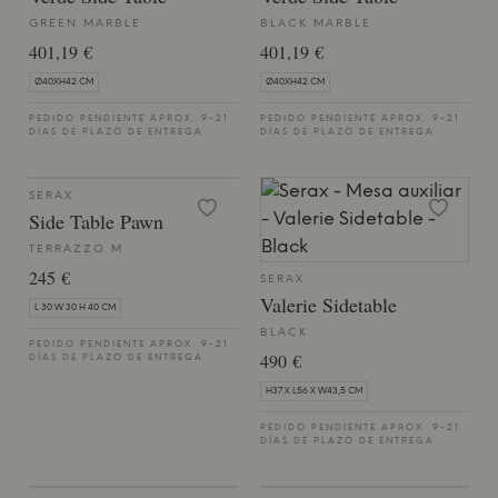
GREEN MARBLE
BLACK MARBLE
401,19 €
401,19 €
Ø40XH42 CM
Ø40XH42 CM
PEDIDO PENDIENTE APROX. 9-21
PEDIDO PENDIENTE APROX. 9-21
DÍAS DE PLAZO DE ENTREGA
DÍAS DE PLAZO DE ENTREGA
SERAX
Side Table Pawn
TERRAZZO M
245 €
SERAX
Valerie Sidetable
L 30 W 30 H 40 CM
BLACK
PEDIDO PENDIENTE APROX. 9-21
490 €
DÍAS DE PLAZO DE ENTREGA
H37 X L56 X W43,5 CM
PEDIDO PENDIENTE APROX. 9-21
DÍAS DE PLAZO DE ENTREGA