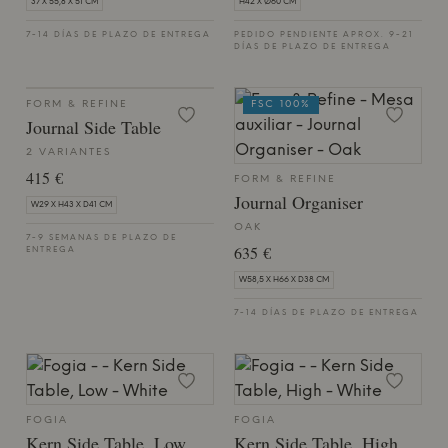
37 X 55,8 X 51 CM
H42 X Ø60 CM
7-14 DÍAS DE PLAZO DE ENTREGA
PEDIDO PENDIENTE APROX. 9-21
DÍAS DE PLAZO DE ENTREGA
FORM & REFINE
FSC 100%
Journal Side Table
2 VARIANTES
415 €
FORM & REFINE
Journal Organiser
W29 X H43 X D41 CM
OAK
7-9 SEMANAS DE PLAZO DE
635 €
ENTREGA
W58,5 X H66 X D38 CM
7-14 DÍAS DE PLAZO DE ENTREGA
FOGIA
FOGIA
Kern Side Table, Low
Kern Side Table, High