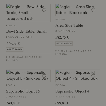
FOGIA
Area Side Table
FOGIA
Bowl Side Table, Small
2 VARIANTES
582,75 €
LACQUERED ASH
774,32 €
45 X 42 X 45 CM
40 X 35 X 40 CM
7-9 SEMANAS DE PLAZO DE
ENTREGA
7-9 SEMANAS DE PLAZO DE
ENTREGA
FOGIA
FOGIA
Supersolid Object 5
Supersolid Object 4
3 VARIANTES
3 VARIANTES
740,88 €
699,81 €