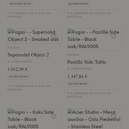
-0.01 X 60.5 X 36 CM
46 X 50.5 X 18 CM
7-9 SEMANAS DE PLAZO DE
7-9 SEMANAS DE PLAZO DE
ENTREGA
ENTREGA
FOGIA
Supersolid Object 2
FOGIA
Pastille Side Table
3 VARIANTES
1.012,59 €
2 VARIANTES
1.347,84 €
42 X 40 X 42 CM
48 X 50 X 48 CM
7-9 SEMANAS DE PLAZO DE
ENTREGA
7-9 SEMANAS DE PLAZO DE
ENTREGA