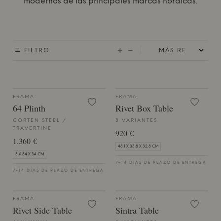
modernos de las principales marcas nórdicas.
FILTRO
FRAMA
FRAMA
64 Plinth
Rivet Box Table
CORTEN STEEL /
3 VARIANTES
TRAVERTINE
920 €
1.360 €
48.1 X 33,8 X 32.8 CM
3 X 34 X 34 CM
7-14 DÍAS DE PLAZO DE ENTREGA
7-14 DÍAS DE PLAZO DE ENTREGA
FRAMA
FRAMA
Rivet Side Table
Sintra Table