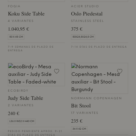
FOGIA
ACIER STUDIO
Koku Side Table
Oslo Piedestal
4 VARIANTES
STAINLESS STEEL
1.040,95 €
375 €
50 X 45 CM
50X24,5X24,5 CM
7-9 SEMANAS DE PLAZO DE
7-14 DÍAS DE PLAZO DE ENTREGA
ENTREGA
ECOBIRDY
Judy Side Table
NORMANN COPENHAGEN
Bit Stool
2 VARIANTES
240 €
17 VARIANTES
235 €
L36 X W32 X H40 CM
36 X 42 CM
PEDIDO PENDIENTE APROX. 9-21
DÍAS DE PLAZO DE ENTREGA