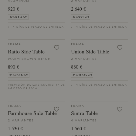
ALUMINUM
2 VARIANTES
920 €
2.640 €
40 X Ø 51.3 CM
33 X Ø 39 CM
7-14 DÍAS DE PLAZO DE ENTREGA
7-14 DÍAS DE PLAZO DE ENTREGA
FRAMA
FRAMA
Ratio Side Table
Union Side Table
WARM BROWN BIRCH
2 VARIANTES
890 €
880 €
54 X 37 X 37 CM
34 X 45 X 60 CM
PREVISIÓN DE EXISTENCIAS: 17 DE
7-14 DÍAS DE PLAZO DE ENTREGA
AGOSTO DE 2026
FRAMA
FRAMA
Farmhouse Side Table
Sintra Table
2 VARIANTES
4 VARIANTES
1.530 €
1.560 €