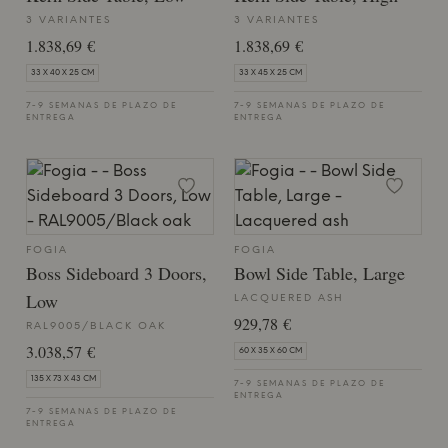
3 VARIANTES
3 VARIANTES
1.838,69 €
1.838,69 €
33 X 40 X 25 CM
33 X 45 X 25 CM
7-9 SEMANAS DE PLAZO DE
7-9 SEMANAS DE PLAZO DE
ENTREGA
ENTREGA
FOGIA
FOGIA
Boss Sideboard 3 Doors,
Bowl Side Table, Large
Low
LACQUERED ASH
929,78 €
RAL9005/BLACK OAK
3.038,57 €
60 X 35 X 60 CM
135 X 73 X 43 CM
7-9 SEMANAS DE PLAZO DE
ENTREGA
7-9 SEMANAS DE PLAZO DE
ENTREGA